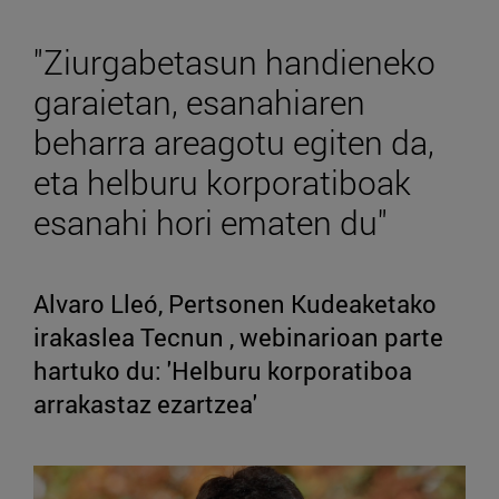
"Ziurgabetasun handieneko
garaietan, esanahiaren
beharra areagotu egiten da,
eta helburu korporatiboak
esanahi hori ematen du"
Alvaro Lleó, Pertsonen Kudeaketako
irakaslea Tecnun , webinarioan parte
hartuko du: 'Helburu korporatiboa
arrakastaz ezartzea'