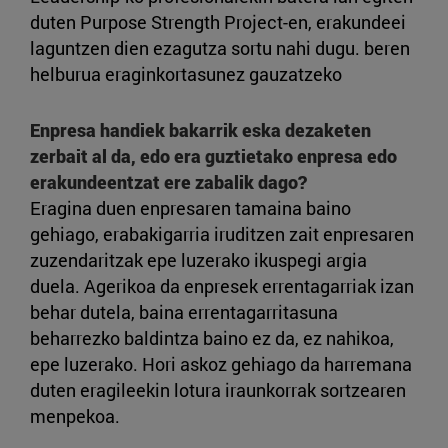
duten Purpose Strength Project-en, erakundeei
laguntzen dien ezagutza sortu nahi dugu. beren
helburua eraginkortasunez gauzatzeko
Enpresa handiek bakarrik eska dezaketen
zerbait al da, edo era guztietako enpresa edo
erakundeentzat ere zabalik dago?
Eragina duen enpresaren tamaina baino
gehiago, erabakigarria iruditzen zait enpresaren
zuzendaritzak epe luzerako ikuspegi argia
duela. Agerikoa da enpresek errentagarriak izan
behar dutela, baina errentagarritasuna
beharrezko baldintza baino ez da, ez nahikoa,
epe luzerako. Hori askoz gehiago da harremana
duten eragileekin lotura iraunkorrak sortzearen
menpekoa.