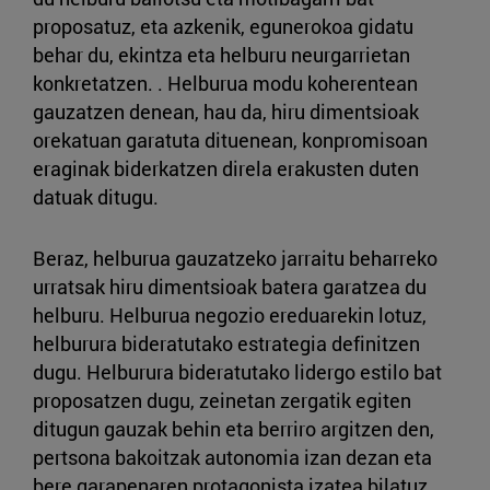
proposatuz, eta azkenik, egunerokoa gidatu
behar du, ekintza eta helburu neurgarrietan
konkretatzen. . Helburua modu koherentean
gauzatzen denean, hau da, hiru dimentsioak
orekatuan garatuta dituenean, konpromisoan
eraginak biderkatzen direla erakusten duten
datuak ditugu.
Beraz, helburua gauzatzeko jarraitu beharreko
urratsak hiru dimentsioak batera garatzea du
helburu. Helburua negozio ereduarekin lotuz,
helburura bideratutako estrategia definitzen
dugu. Helburura bideratutako lidergo estilo bat
proposatzen dugu, zeinetan zergatik egiten
ditugun gauzak behin eta berriro argitzen den,
pertsona bakoitzak autonomia izan dezan eta
bere garapenaren protagonista izatea bilatuz.