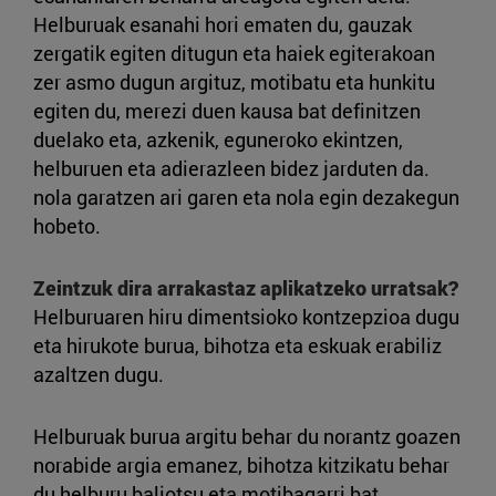
Helburuak esanahi hori ematen du, gauzak
zergatik egiten ditugun eta haiek egiterakoan
zer asmo dugun argituz, motibatu eta hunkitu
egiten du, merezi duen kausa bat definitzen
duelako eta, azkenik, eguneroko ekintzen,
helburuen eta adierazleen bidez jarduten da.
nola garatzen ari garen eta nola egin dezakegun
hobeto.
Zeintzuk dira arrakastaz aplikatzeko urratsak?
Helburuaren hiru dimentsioko kontzepzioa dugu
eta hirukote burua, bihotza eta eskuak erabiliz
azaltzen dugu.
Helburuak burua argitu behar du norantz goazen
norabide argia emanez, bihotza kitzikatu behar
du helburu baliotsu eta motibagarri bat