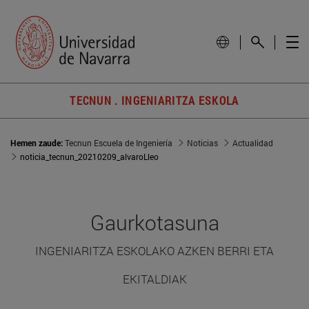
TECNUN . INGENIARITZA ESKOLA
Hemen zaude:
Tecnun Escuela de Ingeniería
Noticias
Actualidad
noticia_tecnun_20210209_alvaroLleo
Gaurkotasuna
INGENIARITZA ESKOLAKO AZKEN BERRI ETA
EKITALDIAK