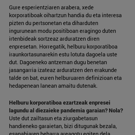
Gure esperientziaren arabera, xede
korporatiboak oihartzun handia du eta interesa
pizten du pertsonetan eta diharduten
ingurunean modu positiboan eragingo duten
irtenbideak sortzeaz arduratzen diren
enpresetan. Horregatik, helburu korporatiboa
iraunkortasunarekin estu lotuta dagoela uste
dut. Dagoeneko antzeman dugu benetan
jasangarria izateaz arduratzen den erakunde
talde on bat, euren helburuaren definizioan eta
hedapenean lanean amaitu dutenak.
Helburu korporatiboa ezartzeak enpresei
lagundu al diezaieke pandemia garaian? Nola?
Uste dut zailtasun eta ziurgabetasun
handieneko garaietan, bizi ditugunak bezala,
esanahiaren beharra areagotu egiten dela.