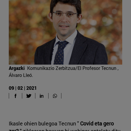
Argazki
Komunikazio Zerbitzua/El Profesor Tecnun ,
Álvaro Lleó.
09 | 02 | 2021
Ikasle ohien bulegoa Tecnun "
Covid eta gero