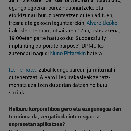
zer?
" zikloaren barruan bi webinar antolatu ditu,
egungo egoerari buruz hausnartzeko eta
etorkizunari buruz pentsatzen duten adituen,
tresna eta gakoen laguntzarekin,
Alvaro Lleóko
irakaslea Tecnun , otsailaren 17an, asteazkena,
19:00etan parte hartuko du: 'Successfully
implanting corporate purpose', DPMC-ko
zuzendari nagusi
Nuno Pittarekin
batera.
Izen-ematea
zabalik dago sarean jarraitu nahi
dutenentzat. Álvaro Lleó irakasleak zehatz-
mehatz azaltzen du zertan datzan helburu
soziala.
Helburu korporatiboa gero eta ezagunagoa den
terminoa da, zergatik da interesgarria
enpresetan aplikatzea?