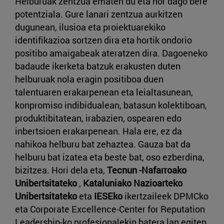
Helburuak zentzua ematen du eta hor dago bere
potentziala. Gure lanari zentzua aurkitzen
dugunean, ilusioa eta proiektuarekiko
identifikazioa sortzen dira eta hortik ondorio
positibo amaigabeak ateratzen dira. Dagoeneko
badaude ikerketa batzuk erakusten duten
helburuak nola eragin positiboa duen
talentuaren erakarpenean eta leialtasunean,
konpromiso indibidualean, batasun kolektiboan,
produktibitatean, irabazien, ospearen edo
inbertsioen erakarpenean. Hala ere, ez da
nahikoa helburu bat zehaztea. Gauza bat da
helburu bat izatea eta beste bat, oso ezberdina,
bizitzea. Hori dela eta,
Tecnun -Nafarroako
Unibertsitateko
,
Kataluniako Nazioarteko
Unibertsitateko
eta
IESEko
ikertzaileek DPMCko
eta Corporate Excellence-Center for Reputation
Leadership-ko profesionalekin batera lan egiten