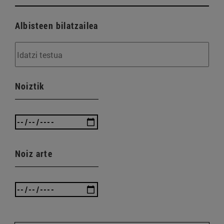
Albisteen bilatzailea
Noiztik
Noiz arte