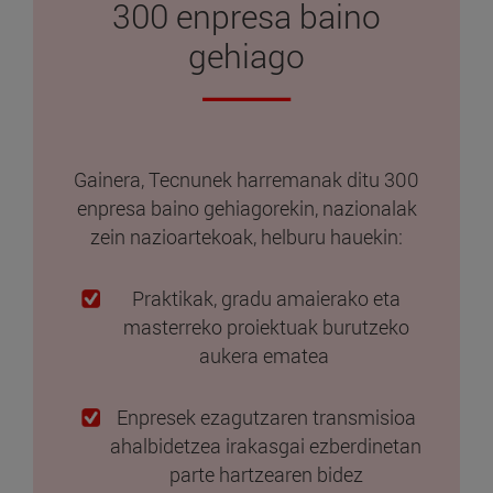
300 enpresa baino
gehiago
Gainera, Tecnunek harremanak ditu 300
enpresa baino gehiagorekin, nazionalak
zein nazioartekoak, helburu hauekin:
Praktikak, gradu amaierako eta
masterreko proiektuak burutzeko
aukera ematea
Enpresek ezagutzaren transmisioa
ahalbidetzea irakasgai ezberdinetan
parte hartzearen bidez