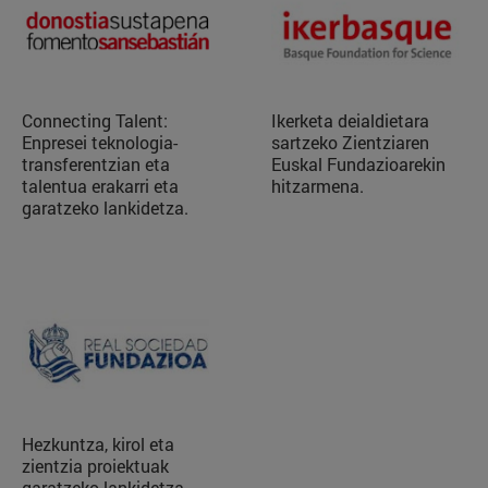
Connecting Talent:
Ikerketa deialdietara
Enpresei teknologia-
sartzeko Zientziaren
transferentzian eta
Euskal Fundazioarekin
talentua erakarri eta
hitzarmena.
garatzeko lankidetza.
Hezkuntza, kirol eta
zientzia proiektuak
garatzeko lankidetza,