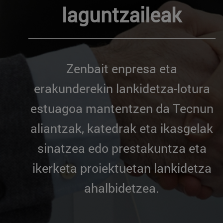
laguntzaileak
Zenbait enpresa eta
erakunderekin lankidetza-lotura
estuagoa mantentzen da Tecnun
aliantzak, katedrak eta ikasgelak
sinatzea edo prestakuntza eta
ikerketa proiektuetan lankidetza
ahalbidetzea.