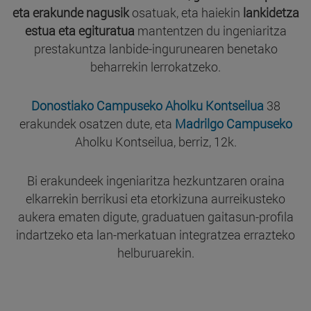
eta erakunde nagusik
osatuak, eta haiekin
lankidetza
estua eta egituratua
mantentzen du ingeniaritza
prestakuntza lanbide-ingurunearen benetako
beharrekin lerrokatzeko.
Donostiako Campuseko Aholku Kontseilua
38
erakundek osatzen dute, eta
Madrilgo Campuseko
Aholku Kontseilua, berriz, 12k.
Bi erakundeek ingeniaritza hezkuntzaren oraina
elkarrekin berrikusi eta etorkizuna aurreikusteko
aukera ematen digute, graduatuen gaitasun-profila
indartzeko eta lan-merkatuan integratzea errazteko
helburuarekin.