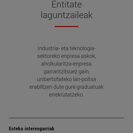
Entitate
laguntzaileak
Industria- eta teknologia-
sektoreko enpresa askok,
aholkularitza-enpresa
garrantzitsuez gain,
unibertsitateko lan-poltsa
erabiltzen dute gure graduatuak
errekrutatzeko.
Esteka interesgarriak