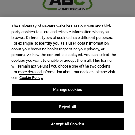
The University of Navarra website uses our own and third-
party cookies to store and retrieve information when you
browse. Different types of cookies have different purposes.
For example, to identify you as a user, obtain information
about your browsing habits respecting your privacy, or
personalize how the content is displayed. You can select the
cookies you want to enable or accept them all. This banner
will remain active until you choose one of the two options.
For more detailed information about our cookies, please visit
our
Cookie Policy.
Manage cookies
Reject All
Accept All Cookies