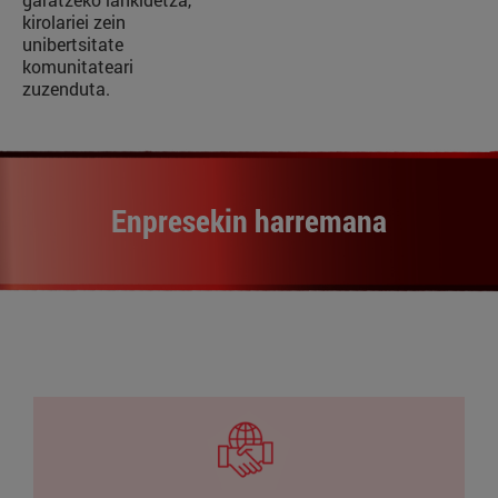
kirolariei zein
unibertsitate
komunitateari
zuzenduta.
Enpresekin harremana