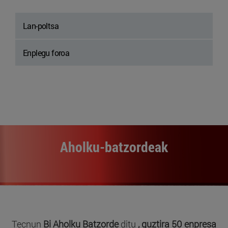
Lan-poltsa
Enplegu foroa
Aholku-batzordeak
Tecnun
Bi Aholku Batzorde
ditu
, guztira 50 enpresa