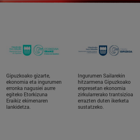
Gipuzkoako gizarte,
Ingurumen Sailarekin
ekonomia eta ingurumen
hitzarmena Gipuzkoako
erronka nagusiei aurre
enpresetan ekonomia
egiteko Etorkizuna
zirkularrerako trantsizioa
Eraikiz ekimenaren
errazten duten ikerketa
lankidetza.
sustatzeko.