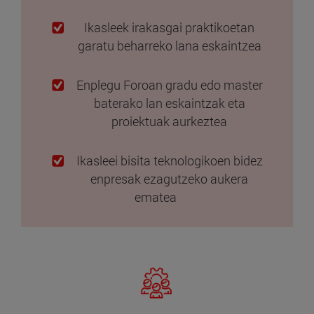
Ikasleek irakasgai praktikoetan
garatu beharreko lana eskaintzea
Enplegu Foroan gradu edo master
baterako lan eskaintzak eta
proiektuak aurkeztea
Ikasleei bisita teknologikoen bidez
enpresak ezagutzeko aukera
ematea