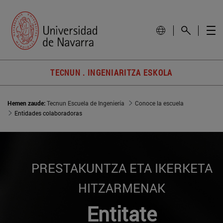
TECNUN . INGENIARITZA ESKOLA
Hemen zaude:
Tecnun Escuela de Ingeniería
Conoce la escuela
Entidades colaboradoras
PRESTAKUNTZA ETA IKERKETA
HITZARMENAK
Entitate