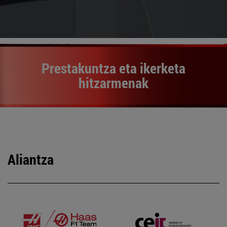
Prestakuntza eta ikerketa
hitzarmenak
Aliantza