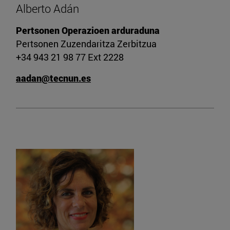
Alberto Adán
Pertsonen Operazioen arduraduna
Pertsonen Zuzendaritza Zerbitzua
+34 943 21 98 77 Ext 2228
aadan@tecnun.es