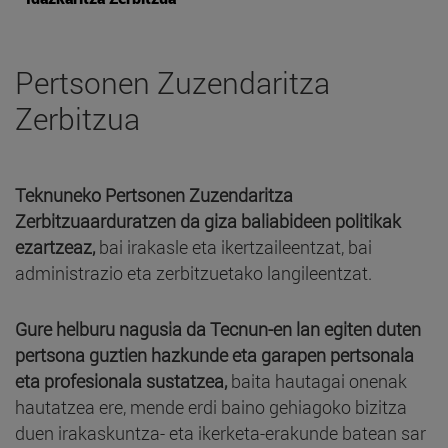
Pertsonen Zuzendaritza
Zerbitzua
Teknuneko Pertsonen Zuzendaritza
Zerbitzua
arduratzen da giza baliabideen politikak
ezartzeaz,
bai irakasle eta ikertzaileentzat, bai
administrazio eta zerbitzuetako langileentzat.
Gure helburu nagusia da Tecnun-en lan egiten duten
pertsona guztien hazkunde eta garapen pertsonala
eta profesionala sustatzea,
baita hautagai onenak
hautatzea ere, mende erdi baino gehiagoko bizitza
duen irakaskuntza- eta ikerketa-erakunde batean sar