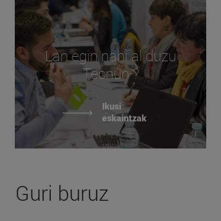
Lan egin nahi al duzu
Tecnun ?
Ikusi
eskaintzak
Guri buruz