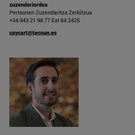
zuzendariordea
Pertsonen Zuzendaritza Zerbitzua
+34 943 21 98 77 Ext 84 2425
caycart@tecnun.es