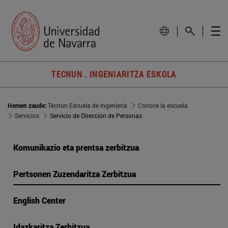
TECNUN . INGENIARITZA ESKOLA
Hemen zaude:
Tecnun Escuela de Ingeniería
Conoce la escuela
Servicios
Servicio de Dirección de Personas
Komunikazio eta prentsa zerbitzua
Pertsonen Zuzendaritza Zerbitzua
English Center
Idazkaritza Zerbitzua