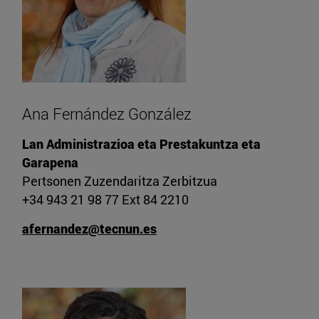
Ana Fernández González
Lan Administrazioa eta Prestakuntza eta
Garapena
Pertsonen Zuzendaritza Zerbitzua
+34 943 21 98 77 Ext 84 2210
afernandez@tecnun.es