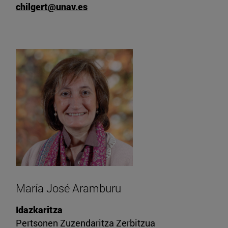
chilgert@unav.es
María José Aramburu
Idazkaritza
Pertsonen Zuzendaritza Zerbitzua