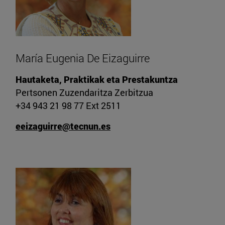
María Eugenia De Eizaguirre
Hautaketa, Praktikak eta Prestakuntza
Pertsonen Zuzendaritza Zerbitzua
+34 943 21 98 77 Ext 2511
eeizaguirre@tecnun.es