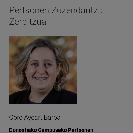
Pertsonen Zuzendaritza
Zerbitzua
Coro Aycart Barba
Donostiako Campuseko Pertsonen