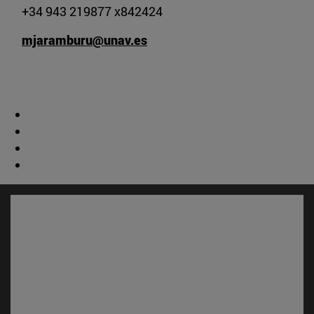
+34 943 219877 x842424
mjaramburu@unav.es