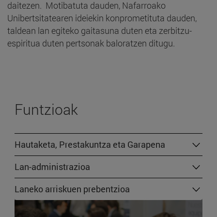
daitezen.
Motibatuta dauden, Nafarroako
Unibertsitatearen ideiekin konprometituta dauden,
taldean lan egiteko gaitasuna duten eta zerbitzu-
espiritua duten pertsonak baloratzen ditugu.
Funtzioak
Hautaketa, Prestakuntza eta Garapena
Lan-administrazioa
Laneko arriskuen prebentzioa