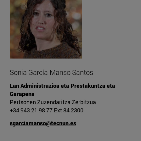
Sonia García-Manso Santos
Lan Administrazioa eta Prestakuntza eta
Garapena
Pertsonen Zuzendaritza Zerbitzua
+34 943 21 98 77 Ext 84 2300
sgarciamanso@tecnun.es