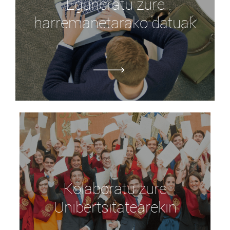
Eguneratu zure
harremanetarako datuak
Kolaboratu zure
Unibertsitatearekin