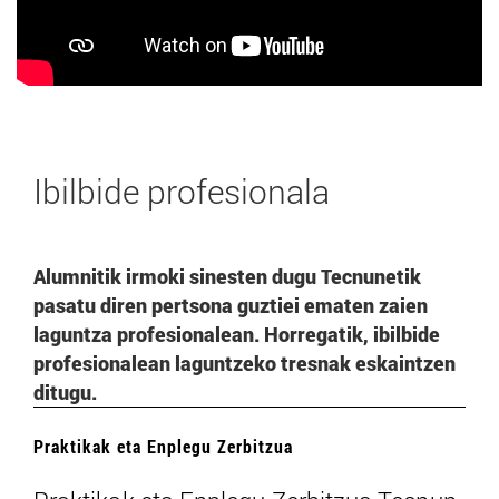
Ibilbide profesionala
Alumnitik irmoki sinesten dugu Tecnunetik
pasatu diren pertsona guztiei ematen zaien
laguntza profesionalean. Horregatik, ibilbide
profesionalean laguntzeko tresnak eskaintzen
ditugu.
Praktikak eta Enplegu Zerbitzua