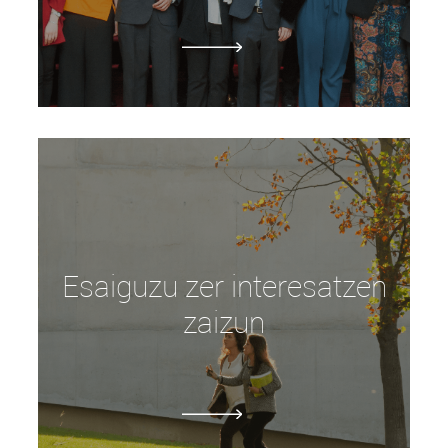
Esaiguzu zer interesatzen
zaizun