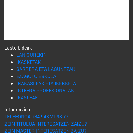
Lasterbideak
(Beste leiho batean irekiko da)
LAN GUREKIN
(Beste leiho batean irekiko da)
IKASKETAK
(Beste leiho batean irekiko 
SARRERA ETA LAGUNTZAK
(Beste leiho batean irekiko da)
EZAGUTU ESKOLA
(Beste leiho batean irekiko
IRAKASLEAK ETA IKERKETA
(Beste leiho batean irekiko 
IRTEERA PROFESIONALAK
(Beste leiho batean irekiko da)
IKASLEAK
Informazioa
TELEFONOA +34 943 21 98 77
ZEIN TITULUA INTERESATZEN ZAIZU?
ZEIN MASTER INTERESATZEN ZAIZU?