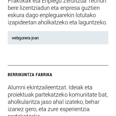
Praktikak eta Enplegu Zerbitzua Tecnun
bere lizentziadun eta enpresa guztien
eskura dago enpleguarekin lotutako
izapideetan aholkatzeko eta laguntzeko.
webgunera joan
BERRIKUNTZA FABRIKA
Alumni ekintzaileentzat. Ideiak eta
proiektuak partekatzeko komunitate bat,
aholkularitza jaso ahal izateko, behar
izanez gero, eta zure esperientzia