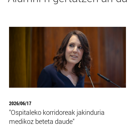
2026/06/17
"Ospitaleko korridoreak jakinduria
medikoz beteta daude"