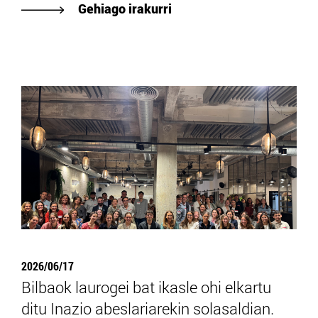
Gehiago irakurri
2026/06/17
Bilbaok laurogei bat ikasle ohi elkartu
ditu Inazio abeslariarekin solasaldian.