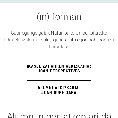
(in) forman
Gaur egungo gaiak Nafarroako Unibertsitateko
adituek azaldutakoak. Eguneratuta egon nahi baduzu
harpidetu!
IKASLE ZAHARREN ALDIZKARIA:
JOAN PERSPECTIVES
ALUMNI ALDIZKARIA:
JOAN GURE GARA
Alumni-n gertatzen ari da