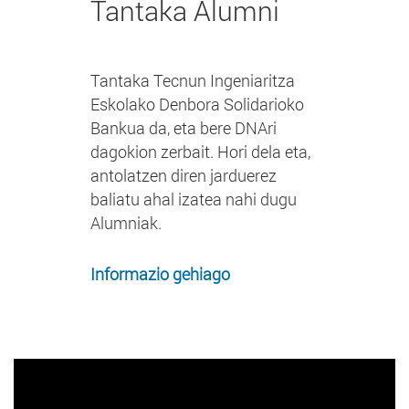
Tantaka Alumni
Tantaka Tecnun Ingeniaritza
Eskolako Denbora Solidarioko
Bankua da, eta bere DNAri
dagokion zerbait. Hori dela eta,
antolatzen diren jarduerez
baliatu ahal izatea nahi dugu
Alumniak.
Informazio gehiago