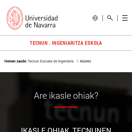
TECNUN . INGENIARITZA ESKOLA
Hemen zaude:
Tecnun Escuela de Ingeniería
Alumni
Are
ikasle ohiak
?
IKASLE OHIAK, TECNUNEN