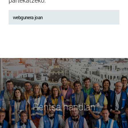
partekatzeko.
webgunera joan
Pentsa handian