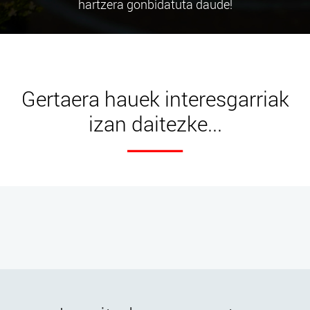
hartzera gonbidatuta daude!
Gertaera hauek interesgarriak
izan daitezke...