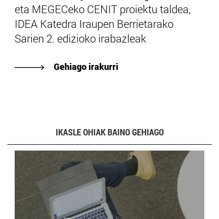
eta MEGECeko CENIT proiektu taldea,
IDEA Katedra Iraupen Berrietarako
Sarien 2. edizioko irabazleak
Gehiago irakurri
IKASLE OHIAK BAINO GEHIAGO