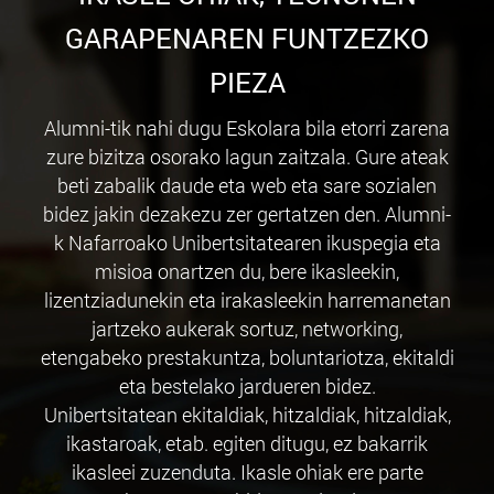
GARAPENAREN FUNTZEZKO
PIEZA
Alumni-tik nahi dugu Eskolara bila etorri zarena
zure bizitza osorako lagun zaitzala. Gure ateak
beti zabalik daude eta web eta sare sozialen
bidez jakin dezakezu zer gertatzen den. Alumni-
k Nafarroako Unibertsitatearen ikuspegia eta
misioa onartzen du, bere ikasleekin,
lizentziadunekin eta irakasleekin harremanetan
jartzeko aukerak sortuz, networking,
etengabeko prestakuntza, boluntariotza, ekitaldi
eta bestelako jardueren bidez.
Unibertsitatean ekitaldiak, hitzaldiak, hitzaldiak,
ikastaroak, etab. egiten ditugu, ez bakarrik
ikasleei zuzenduta.
Ikasle ohiak
ere parte