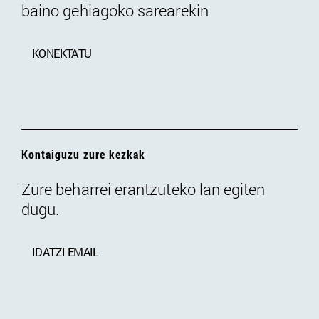
baino gehiagoko sarearekin
KONEKTATU
Kontaiguzu zure kezkak
Zure beharrei erantzuteko lan egiten
dugu.
IDATZI EMAIL