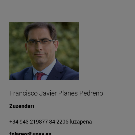
Francisco Javier Planes Pedreño
Zuzendari
+34 943 219877 84 2206 luzapena
fplanes@unav.es