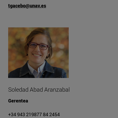
tgacebo@unav.es
Soledad Abad Aranzabal
Gerentea
+34 943 219877 84 2454