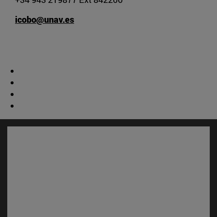
icobo@unav.es