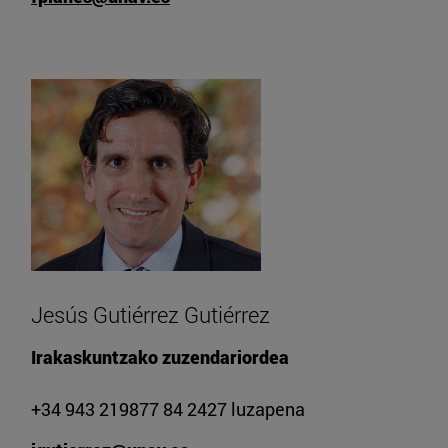
Jesús Gutiérrez Gutiérrez
Irakaskuntzako zuzendariordea
+34 943 219877 84 2427 luzapena