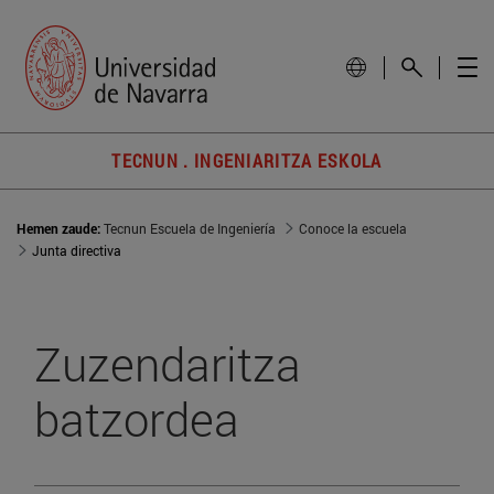
TECNUN . INGENIARITZA ESKOLA
Hemen zaude:
Tecnun Escuela de Ingeniería
Conoce la escuela
Junta directiva
Zuzendaritza
batzordea