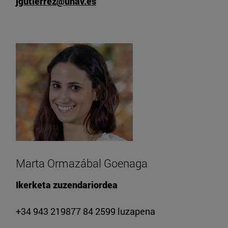
jgutierrez@unav.es
Marta Ormazábal Goenaga
Ikerketa zuzendariordea
+34 943 219877 84 2599 luzapena