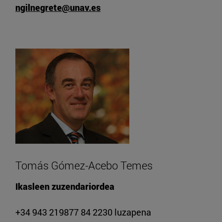
ngilnegrete@unav.es
Tomás Gómez-Acebo Temes
Ikasleen zuzendariordea
+34 943 219877 84 2230 luzapena