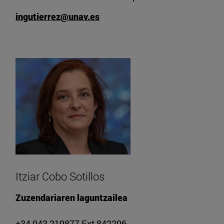
ingutierrez@unav.es
Itziar Cobo Sotillos
Zuzendariaren laguntzailea
+34 943 219877 Ext 842206