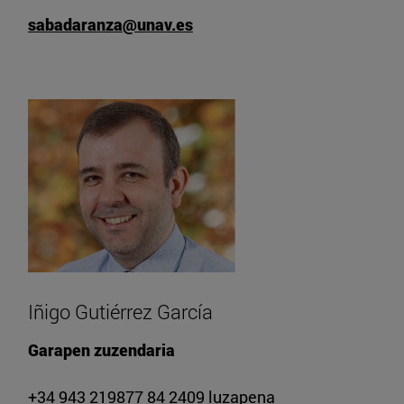
sabadaranza@unav.es
Iñigo Gutiérrez García
Garapen zuzendaria
+34 943 219877 84 2409 luzapena