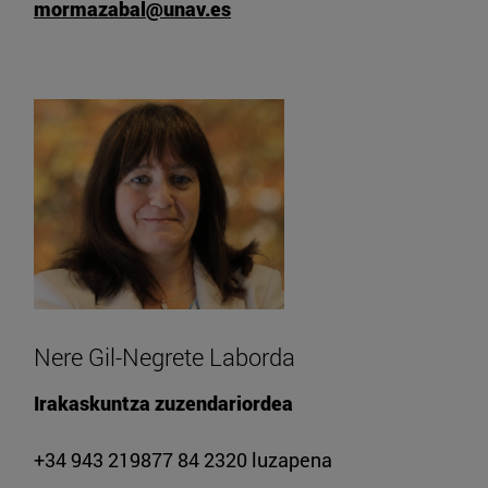
mormazabal@unav.es
Nere Gil-Negrete Laborda
Irakaskuntza zuzendariordea
+34 943 219877 84 2320 luzapena