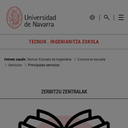
TECNUN . INGENIARITZA ESKOLA
Hemen zaude:
Tecnun Escuela de Ingeniería
Conoce la escuela
Servicios
Principales servicios
ZERBITZU ZENTRALAK