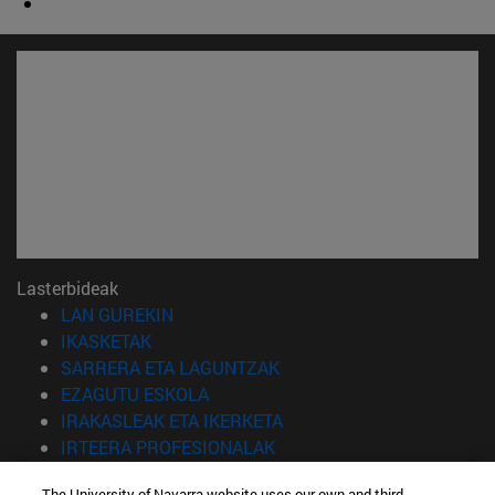
Lasterbideak
(Beste leiho batean irekiko da)
LAN GUREKIN
(Beste leiho batean irekiko da)
IKASKETAK
(Beste leiho batean irekiko 
SARRERA ETA LAGUNTZAK
(Beste leiho batean irekiko da)
EZAGUTU ESKOLA
(Beste leiho batean irekiko
IRAKASLEAK ETA IKERKETA
(Beste leiho batean irekiko 
IRTEERA PROFESIONALAK
(Beste leiho batean irekiko da)
IKASLEAK
The University of Navarra website uses our own and third-