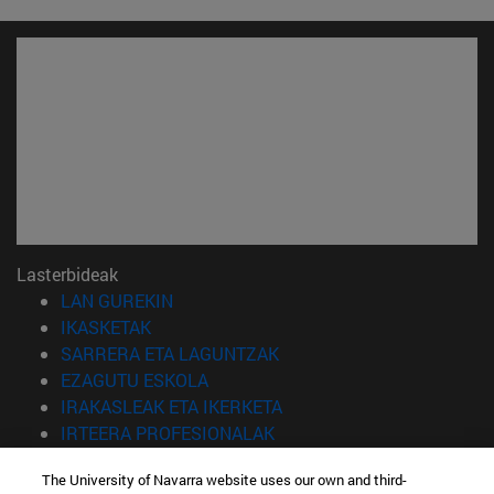
Lasterbideak
(Beste leiho batean irekiko da)
LAN GUREKIN
(Beste leiho batean irekiko da)
IKASKETAK
(Beste leiho batean irekiko 
SARRERA ETA LAGUNTZAK
(Beste leiho batean irekiko da)
EZAGUTU ESKOLA
(Beste leiho batean irekiko
IRAKASLEAK ETA IKERKETA
(Beste leiho batean irekiko 
IRTEERA PROFESIONALAK
(Beste leiho batean irekiko da)
IKASLEAK
The University of Navarra website uses our own and third-