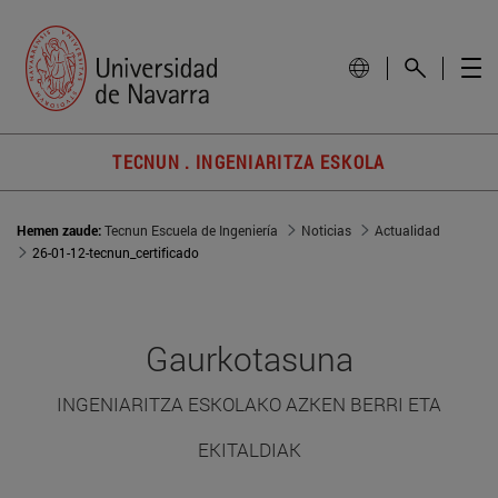
TECNUN . INGENIARITZA ESKOLA
Hemen zaude:
Tecnun Escuela de Ingeniería
Noticias
Actualidad
26-01-12-tecnun_certificado
Gaurkotasuna
INGENIARITZA ESKOLAKO AZKEN BERRI ETA
EKITALDIAK