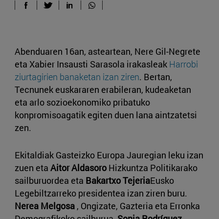
Abenduaren 16an, asteartean, Nere Gil-Negrete
eta Xabier Insausti Sarasola irakasleak
Harrobi
ziurtagirien banaketan izan ziren
. Bertan,
Tecnunek euskararen erabileran, kudeaketan
eta arlo sozioekonomiko pribatuko
konpromisoagatik egiten duen lana aintzatetsi
zen.
Ekitaldiak Gasteizko Europa Jauregian leku izan
zuen eta
Aitor Aldasoro
Hizkuntza Politikarako
sailburuordea eta
Bakartxo Tejeria
Eusko
Legebiltzarreko presidentea izan ziren buru.
Nerea Melgosa
, Ongizate, Gazteria eta Erronka
Demografikoko sailburua,
Sonia Rodríguez