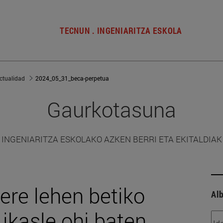
TECNUN . INGENIARITZA ESKOLA
ctualidad
2024_05_31_beca-perpetua
Gaurkotasuna
INGENIARITZA ESKOLAKO AZKEN BERRI ETA EKITALDIAK
ere lehen betiko
Alb
ikasle ohi baten