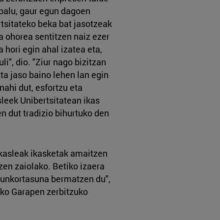
 balu, gaur egun dagoen
rtsitateko beka bat jasotzeak
a ohorea sentitzen naiz ezer
 hori egin ahal izatea eta,
li", dio. "Ziur nago bizitzan
ta jaso baino lehen lan egin
nahi dut, esfortzu eta
sleek Unibertsitatean ikas
n dut tradizio bihurtuko den
ikasleak ikasketak amaitzen
zen zaiolako. Betiko izaera
raunkortasuna bermatzen du",
eko Garapen zerbitzuko