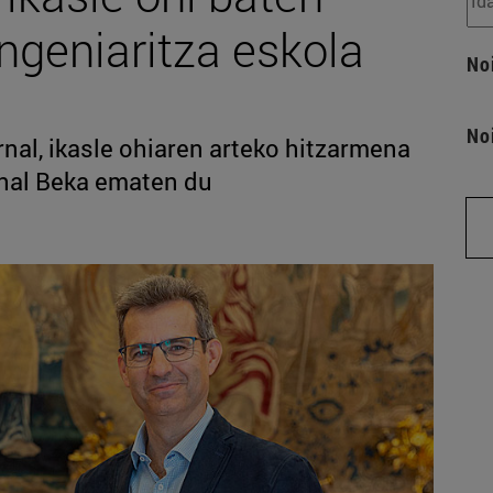
ngeniaritza eskola
No
No
nal, ikasle ohiaren arteko hitzarmena
nal Beka ematen du