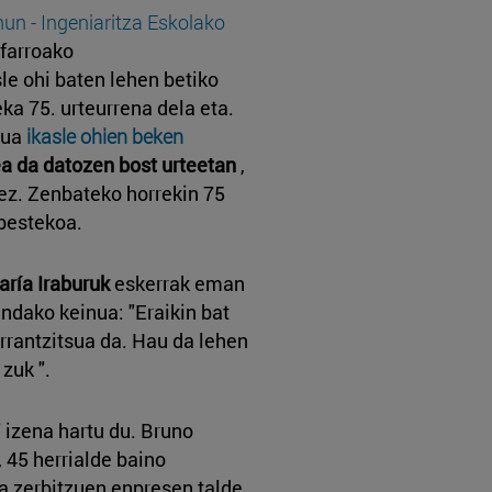
un - Ingeniaritza Eskolako
farroako
sle ohi baten lehen betiko
a 75. urteurrena dela eta.
rua
ikasle ohien beken
ea da datozen bost urteetan
,
nez. Zenbateko horrekin 75
 bestekoa.
ría Iraburuk
eskerrak eman
ndako keinua: "Eraikin bat
rrantzitsua da. Hau da lehen
 zuk ".
izena hartu du. Bruno
 45 herrialde baino
a zerbitzuen enpresen talde