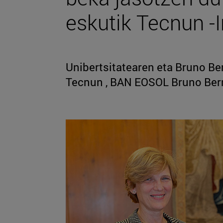
eskutik Tecnun -I
Unibertsitatearen eta Bruno Ber
Tecnun , BAN EOSOL Bruno Ber