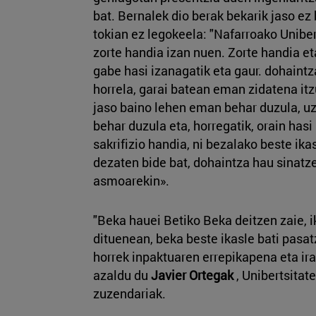
bat. Bernalek dio berak bekarik jaso ez
tokian ez legokeela: "Nafarroako Unibe
zorte handia izan nuen. Zorte handia et
gabe hasi izanagatik eta gaur. dohaintza
horrela, garai batean eman zidatena itzu
jaso baino lehen eman behar duzula, uz
behar duzula eta, horregatik, orain hasi 
sakrifizio handia, ni bezalako beste ika
dezaten bide bat, dohaintza hau sinatze
asmoarekin».
"Beka hauei Betiko Beka deitzen zaie, 
dituenean, beka beste ikasle bati pasat
horrek inpaktuaren errepikapena eta i
azaldu du
Javier Ortegak
, Unibertsitat
zuzendariak.