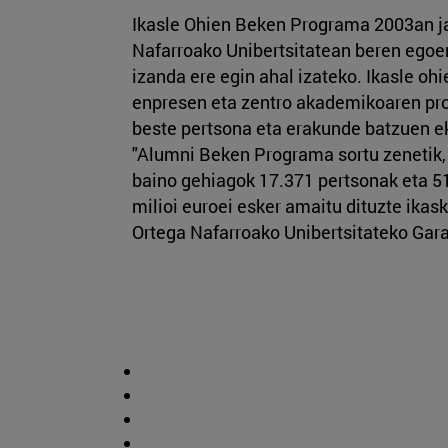
Ikasle Ohien Beken Programa 2003an ja
Nafarroako Unibertsitatean beren ego
izanda ere egin ahal izateko. Ikasle ohi
enpresen eta zentro akademikoaren pro
beste pertsona eta erakunde batzuen e
"Alumni Beken Programa sortu zenetik, 
baino gehiagok 17.371 pertsonak eta 5
milioi euroei esker amaitu dituzte ikask
Ortega Nafarroako Unibertsitateko Gara