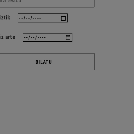
iztik
iz arte
BILATU