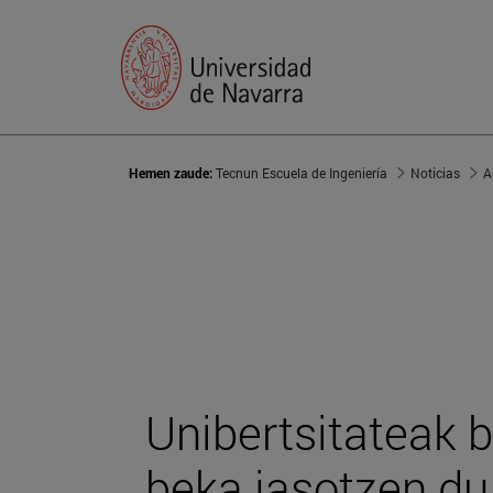
Hemen zaude:
Tecnun Escuela de Ingeniería
Noticias
A
Unibertsitateak b
beka jasotzen du 