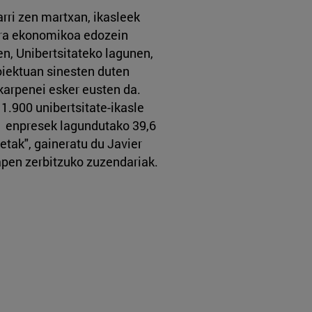
rri zen martxan, ikasleek
era ekonomikoa edozein
en, Unibertsitateko lagunen,
iektuan sinesten duten
karpenei esker eusten da.
1.900 unibertsitate-ikasle
1 enpresek lagundutako 39,6
etak", gaineratu du Javier
pen zerbitzuko zuzendariak.​