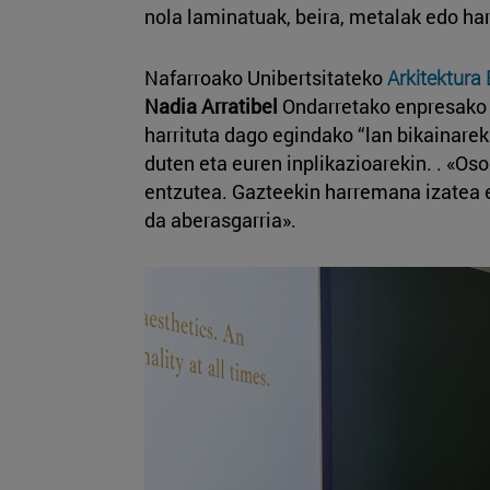
nola laminatuak, beira, metalak edo har
Nafarroako Unibertsitateko
Arkitektura
Nadia Arratibel
Ondarretako enpresako 
harrituta dago egindako “lan bikainareki
duten eta euren inplikazioarekin. . «Oso
entzutea. Gazteekin harremana izatea e
da aberasgarria».