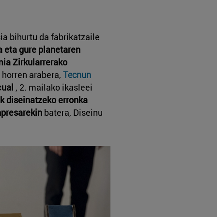
a bihurtu da fabrikatzaile
a eta gure planetaren
ia Zirkularrerako
 horren arabera,
Tecnun
cual
, 2. mailako ikasleei
ak diseinatzeko erronka
npresarekin
batera, Diseinu