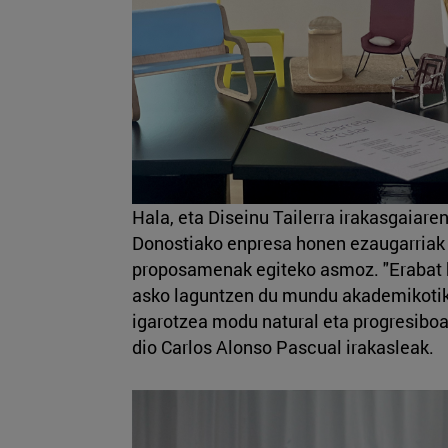
Hala, eta Diseinu Tailerra irakasgaiare
Donostiako enpresa honen ezaugarriak e
proposamenak egiteko asmoz. "Erabat b
asko laguntzen du mundu akademikotik
igarotzea modu natural eta progresiboan
dio Carlos Alonso Pascual irakasleak.