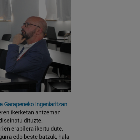
ta Garapeneko Ingeniaritzan
eren ikerketan antzeman
diseinatu dituzte.
ien erabilera ikertu dute,
egurra edo beste batzuk, hala