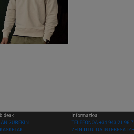
bideak
Informazioa
(Beste leiho batean irekiko da)
LAN GUREKIN
TELEFONOA +34 943 21 98 7
(Beste leiho batean irekiko da)
IKASKETAK
ZEIN TITULUA INTERESATZE