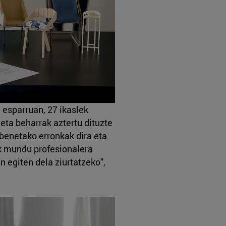
n esparruan, 27 ikaslek
ta beharrak aztertu dituzte
enetako erronkak dira eta
 mundu profesionalera
 egiten dela ziurtatzeko",