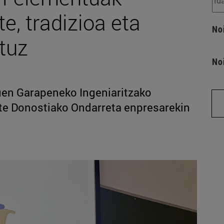
te, tradizioa eta
No
rtuz
No
uen Garapeneko Ingeniaritzako
ute Donostiako Ondarreta enpresarekin