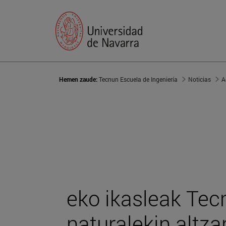
Hemen zaude:
Tecnun Escuela de Ingeniería
Noticias
A
eko ikasleak Tec
naturalekin altz