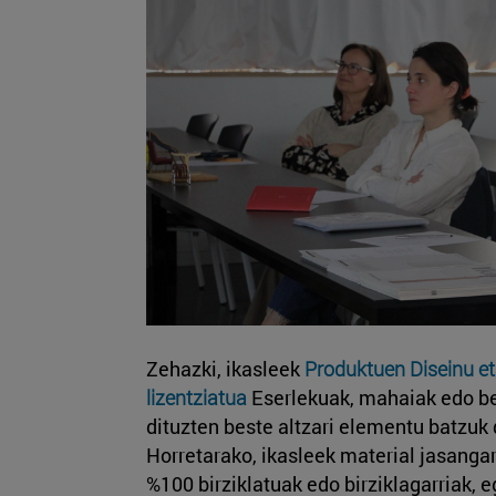
Zehazki, ikasleek
Produktuen Diseinu e
lizentziatua
Eserlekuak, mahaiak edo b
dituzten beste altzari elementu batzuk 
Horretarako, ikasleek material jasangarr
%100 birziklatuak edo birziklagarriak, 