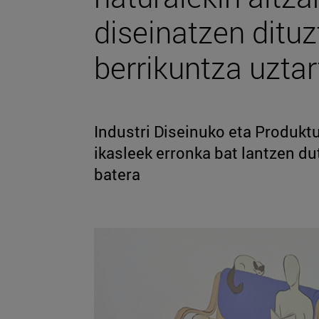
diseinatzen dituz
berrikuntza uzta
Industri Diseinuko eta Produkt
ikasleek erronka bat lantzen d
batera