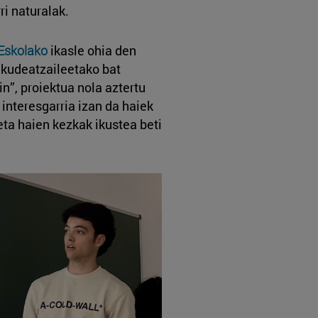
ri naturalak.
 Eskolako
ikasle ohia den
kudeatzaileetako bat
n”, proiektua nola aztertu
 interesgarria izan da haiek
ta haien kezkak ikustea beti