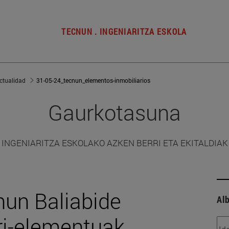
TECNUN . INGENIARITZA ESKOLA
ctualidad
31-05-24_tecnun_elementos-inmobiliarios
Gaurkotasuna
INGENIARITZA ESKOLAKO AZKEN BERRI ETA EKITALDIAK
nun Baliabide
Alb
ari-elementuak