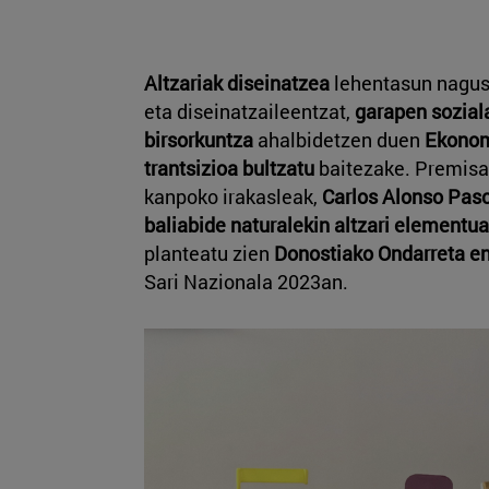
Altzariak diseinatzea
lehentasun nagusi
eta diseinatzaileentzat,
garapen sozial
birsorkuntza
ahalbidetzen duen
Ekonom
trantsizioa bultzatu
baitezake. Premisa
kanpoko irakasleak,
Carlos Alonso Pas
baliabide naturalekin altzari elementu
planteatu zien
Donostiako Ondarreta e
Sari Nazionala 2023an.