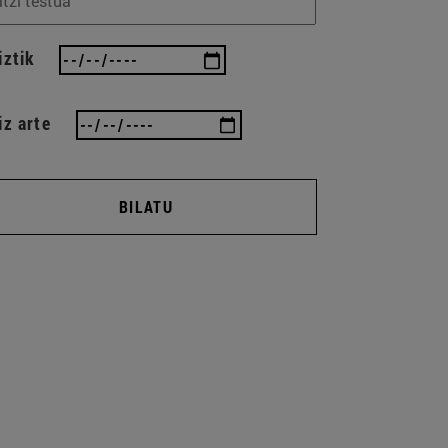
iztik
iz arte
BILATU