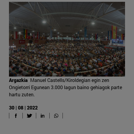
Argazkia
Manuel Castells/Kiroldegian egin zen
Ongietorri Egunean 3.000 lagun baino gehiagok parte
hartu zuten.
30 | 08 | 2022