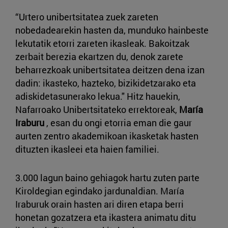
“Urtero unibertsitatea zuek zareten
nobedadearekin hasten da, munduko hainbeste
lekutatik etorri zareten ikasleak. Bakoitzak
zerbait berezia ekartzen du, denok zarete
beharrezkoak unibertsitatea deitzen dena izan
dadin: ikasteko, hazteko, bizikidetzarako eta
adiskidetasunerako lekua." Hitz hauekin,
Nafarroako Unibertsitateko errektoreak,
María
Iraburu
, esan du ongi etorria eman die gaur
aurten zentro akademikoan ikasketak hasten
dituzten ikasleei eta haien familiei.
3.000 lagun baino gehiagok hartu zuten parte
Kiroldegian egindako jardunaldian. María
Iraburuk orain hasten ari diren etapa berri
honetan gozatzera eta ikastera animatu ditu