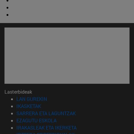
Lasterbideak
(Beste leiho batean irekiko da)
LAN GUREKIN
(Beste leiho batean irekiko da)
IKASKETAK
(Beste leiho batean irekiko 
SARRERA ETA LAGUNTZAK
(Beste leiho batean irekiko da)
EZAGUTU ESKOLA
(Beste leiho batean irekiko
IRAKASLEAK ETA IKERKETA