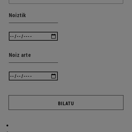
Noiztik
Noiz arte
BILATU