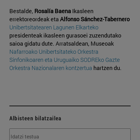
Bestalde,
Rosalía Baena
Ikasleen
errektoreordeak eta
Alfonso Sánchez-Tabernero
Unibertsitatearen Lagunen Elkarteko
presidenteak ikasleen gurasoei zuzendutako
saioa gidatu dute. Arratsaldean, Museoak
Nafarroako Unibertsitateko Orkestra
Sinfonikoaren eta Uruguaiko SODREko Gazte
Orkestra Nazionalaren kontzertua
hartzen du.
Albisteen bilatzailea