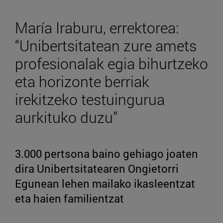
María Iraburu, errektorea:
“Unibertsitatean zure amets
profesionalak egia bihurtzeko
eta horizonte berriak
irekitzeko testuingurua
aurkituko duzu”
3.000 pertsona baino gehiago joaten
dira Unibertsitatearen Ongietorri
Egunean lehen mailako ikasleentzat
eta haien familientzat