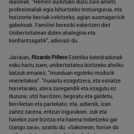
ikasleak. "Hemen aurkituko duzu zure amets
profesionalak egia bihurtzeko testuingurua, eta
horizonte berriak irekitzeko, agian susmagarririk
gabekoak. Familiei bereziki eskertzen diet
Unibertsitatean duten ahalegina eta
konfiantzagatik", adierazi du.
Jarraian,
Ricardo Piñero
Estetika katedradunak
esku hartu zuen, unibertsitatea bizitzeko aholku
batzuk emanez, "munduan egoteko modurik
onenetakoa". "Ausartu ezagutzera, eta esnatze
horretarako, atera zuregandik eta ezagutu ez
duzuna; utzi harritzen, begiratu eta galdetu,
berriketan eta partekatu; eta, azkenik, izan
zaitez zarena, entzun ingurukoei. zuk eta
haiekin zure bizitza eta haiena hobetzeko gai
izango zara», azaldu du. «Sakonean, horixe da