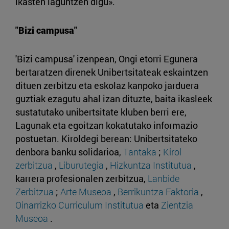
ikasten laguntzen digu».
"Bizi campusa"
'Bizi campusa' izenpean, Ongi etorri Egunera
bertaratzen direnek Unibertsitateak eskaintzen
dituen zerbitzu eta eskolaz kanpoko jarduera
guztiak ezagutu ahal izan dituzte, baita ikasleek
sustatutako unibertsitate kluben berri ere,
Lagunak eta egoitzan kokatutako informazio
postuetan. Kiroldegi berean: Unibertsitateko
denbora banku solidarioa,
Tantaka
;
Kirol
zerbitzua
,
Liburutegia
,
Hizkuntza Institutua
,
karrera profesionalen zerbitzua,
Lanbide
Zerbitzua
;
Arte Museoa
,
Berrikuntza Faktoria
,
Oinarrizko Curriculum Institutua
eta
Zientzia
Museoa
.