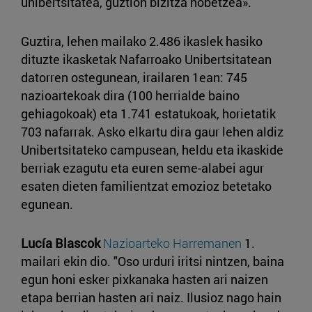
unibertsitatea, guztion bizitza hobetzea».
Guztira, lehen mailako 2.486 ikaslek hasiko
dituzte ikasketak Nafarroako Unibertsitatean
datorren ostegunean, irailaren 1ean: 745
nazioartekoak dira (100 herrialde baino
gehiagokoak) eta 1.741 estatukoak, horietatik
703 nafarrak. Asko elkartu dira gaur lehen aldiz
Unibertsitateko campusean, heldu eta ikaskide
berriak ezagutu eta euren seme-alabei agur
esaten dieten familientzat emozioz betetako
egunean.
Lucía Blascok
Nazioarteko Harremanen
1.
mailari ekin dio. "Oso urduri iritsi nintzen, baina
egun honi esker pixkanaka hasten ari naizen
etapa berrian hasten ari naiz. Ilusioz nago hain