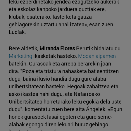
leku ezberdinetako jendea ezagutzeko aukerak
eta eskolaz kanpoko jarduera guztiak ere,
klubak, esaterako. lasterketa gauza
gehiagorekin uztartu ahal izatea», esan zuen
Lucíak.
Bere aldetik,
Miranda Flores
Perutik bidaiatu du
Marketing
ikasketak hasteko,
Modan aipamen
batekin. Gurasoak eta arreba berarekin joan
dira. "Poza eta tristura nahasketa bat sentitzen
dugu, baina ilusio handia dugu gure alaba
unibertsitatean hasteko. Hegoak zabaltzea eta
asko ikastea nahi dugu, eta Nafarroako
Unibertsitatea horretarako leku egokia dela uste
dugu". komentatu zuen bere aita Ángelek. «Egun
honek gurasoek lasai egoten eta gure seme-
alabak egongo diren lekuari buruz gehiago