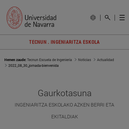
TECNUN . INGENIARITZA ESKOLA
Hemen zaude:
Tecnun Escuela de Ingeniería
Noticias
Actualidad
2022_08_30_jornada-bienvenida
Gaurkotasuna
INGENIARITZA ESKOLAKO AZKEN BERRI ETA
EKITALDIAK