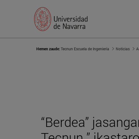
Hemen zaude:
Tecnun Escuela de Ingeniería
Noticias
A
“Berdea” jasanga
Tecnun ” ikastar