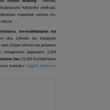
dute
Tecnun
eRacing
. Horrela,
rkulartasuna hobetzeko aholkuak,
harraskan iragazkiak sartzea ere,
 dituzte.
riztearen, berrerabiltzearen eta
en dira. Linkedin eta Instagram
 dute, kluben ekimen eta jardueren
rri. Instagramen dagoeneko 1.200
ztuaren 2an,
21.000 ikustaldi baino
nuggets beganoen
n Heura markako