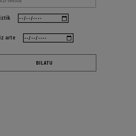
iztik
iz arte
BILATU