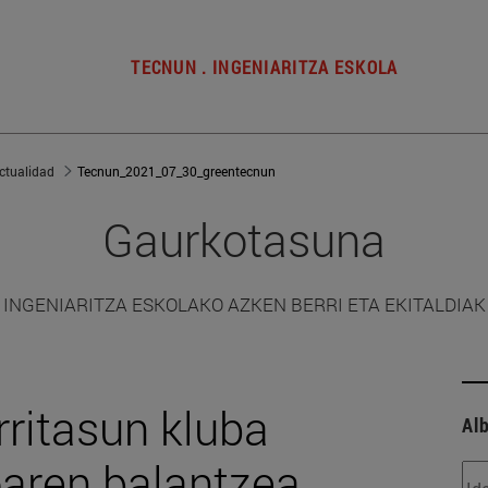
TECNUN . INGENIARITZA ESKOLA
ctualidad
Tecnun_2021_07_30_greentecnun
Gaurkotasuna
INGENIARITZA ESKOLAKO AZKEN BERRI ETA EKITALDIAK
rritasun kluba
Alb
oaren balantzea