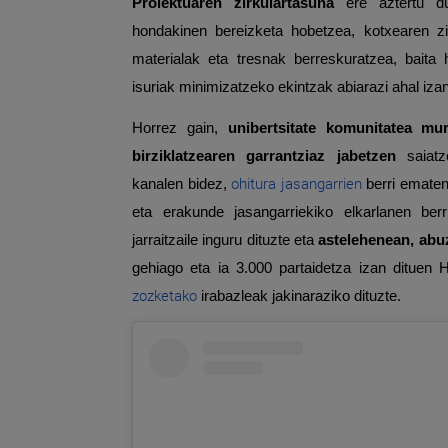
Proiektuaren zirkulartasuna
ere aztertu 
hondakinen bereizketa hobetzea, kotxearen zi
materialak eta tresnak berreskuratzea, baita 
isuriak minimizatzeko ekintzak abiarazi ahal izan
Horrez gain,
unibertsitate komunitatea mur
birziklatzearen garrantziaz jabetzen
saiatz
ohitura jasangarrien
kanalen bidez,
berri ematen
eta erakunde jasangarriekiko elkarlanen be
jarraitzaile inguru dituzte eta
astelehenean, abu
gehiago eta ia 3.000 partaidetza izan ditue
zozketako
irabazleak jakinaraziko dituzte.