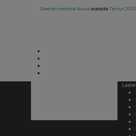
Greenen memoria liburua
Tecnun
2020
erantsita
Laster