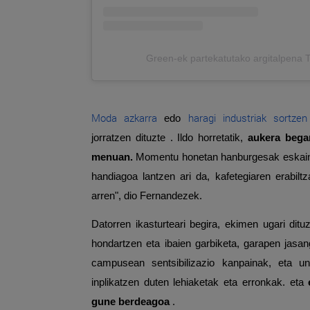
Green-ek partekatutako argitalpena
Moda azkarra
haragi industriak sortze
edo
jorratzen dituzte . Ildo horretatik,
aukera began
menuan.
Momentu honetan hanburgesak eskaint
handiagoa lantzen ari da, kafetegiaren erabil
arren", dio Fernandezek.
Datorren ikasturteari begira, ekimen ugari dit
hondartzen eta ibaien garbiketa, garapen jasang
campusean sentsibilizazio kanpainak, eta un
inplikatzen duten lehiaketak eta erronkak. eta
gune berdeagoa
.