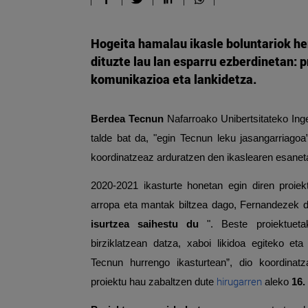
Hogeita hamalau ikasle boluntariok he
dituzte lau lan esparru ezberdinetan: 
komunikazioa eta lankidetza.
Berdea
Tecnun
Nafarroako Unibertsitateko Inge
talde bat da, "egin Tecnun leku jasangarriagoa
koordinatzeaz arduratzen den ikaslearen esanet
2020-2021 ikasturte honetan egin diren proiek
arropa eta mantak biltzea dago, Fernandezek 
isurtzea saihestu du
". Beste proiektueta
birziklatzean datza, xaboi likidoa egiteko eta
Tecnun hurrengo ikasturtean”, dio koordinatz
hirugarren
proiektu hau zabaltzen dute
aleko
16.