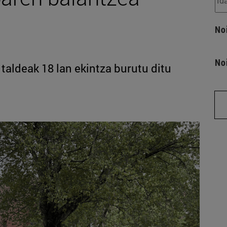
No
No
 taldeak 18 lan ekintza burutu ditu