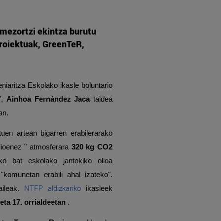
mezortzi ekintza burutu
proiektuak, GreenTeR,
niaritza Eskolako ikasle boluntario
”,
Ainhoa Fernández Jaca
taldea
an.
tuen artean bigarren erabilerarako
dioenez " atmosferara
320 kg CO2
ko bat eskolako jantokiko olioa
 "komunetan erabili ahal izateko".
NTFP aldizkariko
aileak.
ikasleek
 eta 17. orrialdeetan
.