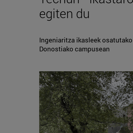
egiten du
Ingeniaritza ikasleek osatutako
Donostiako campusean