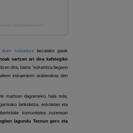
 Tecnun (@greentecnun)
n duen kutsadura
bezalako gaiak
oak sartzen ari dira kafetegiko
zen dira, baina "eskaintza begano
tzaileen eskaeraren araberakoa den
uzte martxan dagoeneko, hala nola,
arrirako lankidetza, eskoletan eta
ibertsitate komunitatea zuzenean
egiten lagundu
Tecnun
gero eta