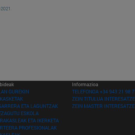
-2021.
bideak
Informazioa
(Beste leiho batean irekiko da)
LAN GUREKIN
TELEFONOA +34 943 21 98 7
(Beste leiho batean irekiko da)
IKASKETAK
ZEIN TITULUA INTERESATZE
(Beste leiho batean irekiko da)
SARRERA ETA LAGUNTZAK
ZEIN MASTER INTERESATZE
(Beste leiho batean irekiko da)
EZAGUTU ESKOLA
(Beste leiho batean irekiko da)
IRAKASLEAK ETA IKERKETA
(Beste leiho batean irekiko da)
IRTEERA PROFESIONALAK
(Beste leiho batean irekiko da)
IKASLEAK