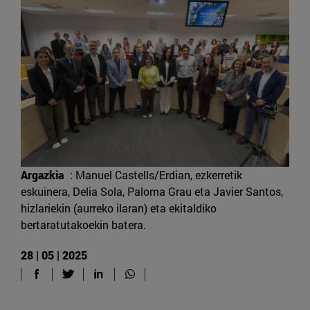
Argazkia
: Manuel Castells/Erdian, ezkerretik
eskuinera, Delia Sola, Paloma Grau eta Javier Santos,
hizlariekin (aurreko ilaran) eta ekitaldiko
bertaratutakoekin batera.
28 | 05 | 2025