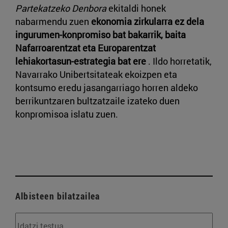
Partekatzeko Denbora
ekitaldi honek
nabarmendu zuen
ekonomia zirkularra ez dela
ingurumen-konpromiso bat bakarrik, baita
Nafarroarentzat eta Europarentzat
lehiakortasun-estrategia bat ere
. Ildo horretatik,
Navarrako Unibertsitateak ekoizpen eta
kontsumo eredu jasangarriago horren aldeko
berrikuntzaren bultzatzaile izateko duen
konpromisoa islatu zuen.
Albisteen bilatzailea