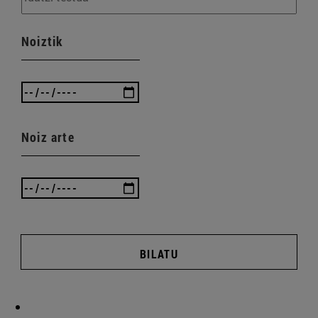
Noiztik
Noiz arte
BILATU