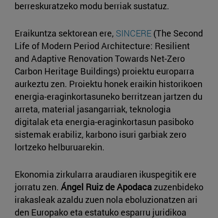
berreskuratzeko modu berriak sustatuz.
Eraikuntza sektorean ere,
SINCERE
(The Second
Life of Modern Period Architecture: Resilient
and Adaptive Renovation Towards Net-Zero
Carbon Heritage Buildings) proiektu europarra
aurkeztu zen. Proiektu honek eraikin historikoen
energia-eraginkortasuneko berritzean jartzen du
arreta, material jasangarriak, teknologia
digitalak eta energia-eraginkortasun pasiboko
sistemak erabiliz, karbono isuri garbiak zero
lortzeko helburuarekin.
Ekonomia zirkularra araudiaren ikuspegitik ere
jorratu zen.
Ángel Ruiz de Apodaca
zuzenbideko
irakasleak azaldu zuen nola eboluzionatzen ari
den Europako eta estatuko esparru juridikoa