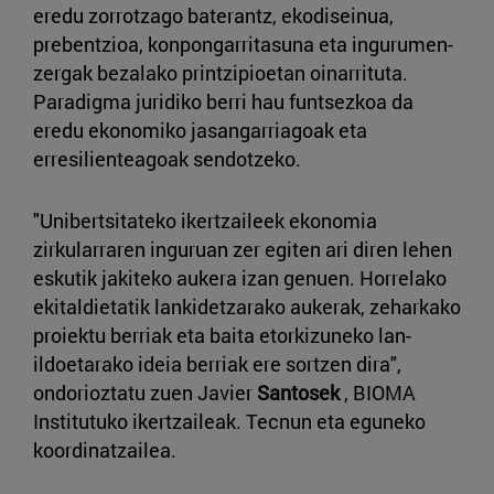
eredu zorrotzago baterantz, ekodiseinua,
prebentzioa, konpongarritasuna eta ingurumen-
zergak bezalako printzipioetan oinarrituta.
Paradigma juridiko berri hau funtsezkoa da
eredu ekonomiko jasangarriagoak eta
erresilienteagoak sendotzeko.
"Unibertsitateko ikertzaileek ekonomia
zirkularraren inguruan zer egiten ari diren lehen
eskutik jakiteko aukera izan genuen. Horrelako
ekitaldietatik lankidetzarako aukerak, zeharkako
proiektu berriak eta baita etorkizuneko lan-
ildoetarako ideia berriak ere sortzen dira",
ondorioztatu zuen Javier
Santosek
, BIOMA
Institutuko ikertzaileak. Tecnun eta eguneko
koordinatzailea.