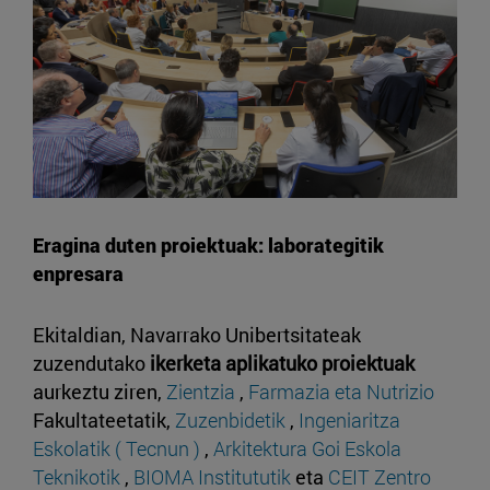
Eragina duten proiektuak: laborategitik
enpresara
Ekitaldian, Navarrako Unibertsitateak
zuzendutako
ikerketa aplikatuko proiektuak
aurkeztu ziren,
Zientzia
,
Farmazia eta Nutrizio
Fakultateetatik,
Zuzenbidetik
,
Ingeniaritza
Eskolatik ( Tecnun )
,
Arkitektura Goi Eskola
Teknikotik
,
BIOMA Institututik
eta
CEIT Zentro