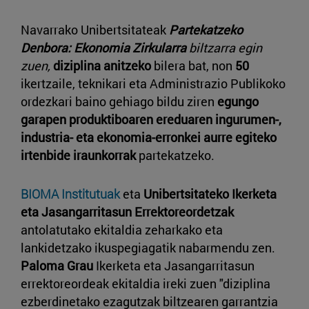
Navarrako Unibertsitateak
Partekatzeko
Denbora: Ekonomia Zirkularra
biltzarra egin
zuen,
diziplina anitzeko
bilera bat, non
50
ikertzaile, teknikari eta Administrazio Publikoko
ordezkari baino gehiago bildu ziren
egungo
garapen produktiboaren ereduaren ingurumen-,
industria- eta ekonomia-erronkei aurre egiteko
irtenbide iraunkorrak
partekatzeko.
BIOMA Institutuak
eta
Unibertsitateko Ikerketa
eta Jasangarritasun Errektoreordetzak
antolatutako ekitaldia zeharkako eta
lankidetzako ikuspegiagatik nabarmendu zen.
Paloma Grau
Ikerketa eta Jasangarritasun
errektoreordeak ekitaldia ireki zuen "diziplina
ezberdinetako ezagutzak biltzearen garrantzia