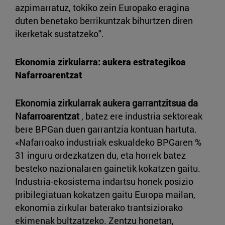
azpimarratuz, tokiko zein Europako eragina
duten benetako berrikuntzak bihurtzen diren
ikerketak sustatzeko".
Ekonomia zirkularra: aukera estrategikoa
Nafarroarentzat
Ekonomia zirkularrak aukera garrantzitsua da
Nafarroarentzat
, batez ere industria sektoreak
bere BPGan duen garrantzia kontuan hartuta.
«Nafarroako industriak eskualdeko BPGaren %
31 inguru ordezkatzen du, eta horrek batez
besteko nazionalaren gainetik kokatzen gaitu.
Industria-ekosistema indartsu honek posizio
pribilegiatuan kokatzen gaitu Europa mailan,
ekonomia zirkular baterako trantsiziorako
ekimenak bultzatzeko. Zentzu honetan,