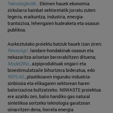
Teknologikotik
. Ekimen hauek ekonomia
zirkularra hainbat sektoretatik jorratu zuten:
legeria, eraikuntza, industria, energia-
trantsizioa, lehengaien kudeaketa eta osasun
publikoa.
Aurkeztutako proiektu batzuk hauek izan ziren:
RevesAgri
,
landare-hondakinak osasun eta
nekazaritza arloetan berrerabiltzen dituena;
Model2Bio
, azpiproduktuak ongarri eta
bioestimulatzaile bihurtzera bideratua, edo
REPLAS
, plastikoaren inguruko industria-
sinbiosia eta elikagaien sektorean haren
balorizazioa bultzatzeko. N0WASTE proiektua
ere azaldu zen, balio handiko gas natural
sintetikoa sortzeko teknologia garatzean
oinarritzen dena, horrela energia