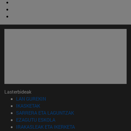
Lasterbideak
(Beste leiho batean irekiko da)
LAN GUREKIN
(Beste leiho batean irekiko da)
IKASKETAK
(Beste leiho batean irekiko 
SARRERA ETA LAGUNTZAK
(Beste leiho batean irekiko da)
EZAGUTU ESKOLA
(Beste leiho batean irekiko
IRAKASLEAK ETA IKERKETA