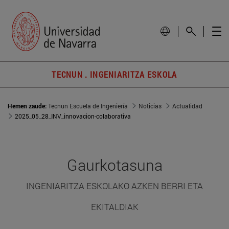
TECNUN . INGENIARITZA ESKOLA
Hemen zaude:
Tecnun Escuela de Ingeniería
Noticias
Actualidad
2025_05_28_INV_innovacion-colaborativa
Gaurkotasuna
INGENIARITZA ESKOLAKO AZKEN BERRI ETA
EKITALDIAK