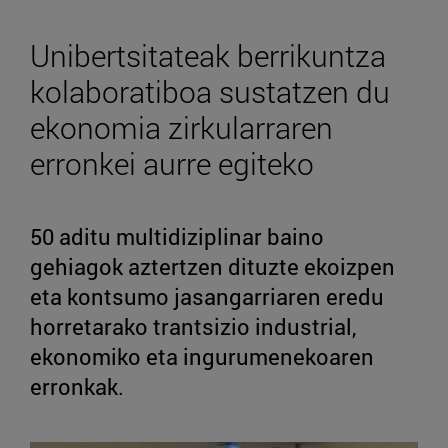
Unibertsitateak berrikuntza
kolaboratiboa sustatzen du
ekonomia zirkularraren
erronkei aurre egiteko
50 aditu multidiziplinar baino
gehiagok aztertzen dituzte ekoizpen
eta kontsumo jasangarriaren eredu
horretarako trantsizio industrial,
ekonomiko eta ingurumenekoaren
erronkak.