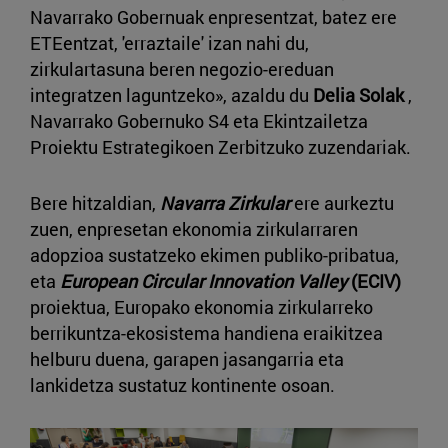
Navarrako Gobernuak enpresentzat, batez ere
ETEentzat, 'erraztaile' izan nahi du,
zirkulartasuna beren negozio-ereduan
integratzen laguntzeko», azaldu du
Delia Solak
,
Navarrako Gobernuko S4 eta Ekintzailetza
Proiektu Estrategikoen Zerbitzuko zuzendariak.
Bere hitzaldian,
Navarra Zirkular
ere aurkeztu
zuen, enpresetan ekonomia zirkularraren
adopzioa sustatzeko ekimen publiko-pribatua,
eta
European Circular Innovation Valley
(ECIV)
proiektua, Europako ekonomia zirkularreko
berrikuntza-ekosistema handiena eraikitzea
helburu duena, garapen jasangarria eta
lankidetza sustatuz kontinente osoan.