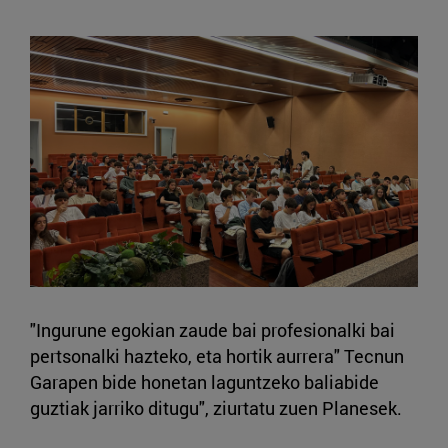
"Ingurune egokian zaude bai profesionalki bai
pertsonalki hazteko, eta hortik aurrera" Tecnun
Garapen bide honetan laguntzeko baliabide
guztiak jarriko ditugu", ziurtatu zuen Planesek.