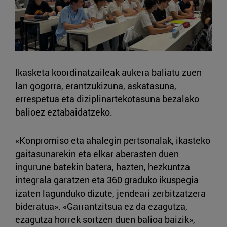
Ikasketa koordinatzaileak aukera baliatu zuen
lan gogorra, erantzukizuna, askatasuna,
errespetua eta diziplinartekotasuna bezalako
balioez eztabaidatzeko.
«Konpromiso eta ahalegin pertsonalak, ikasteko
gaitasunarekin eta elkar aberasten duen
ingurune batekin batera, hazten, hezkuntza
integrala garatzen eta 360 graduko ikuspegia
izaten lagunduko dizute, jendeari zerbitzatzera
bideratua». «Garrantzitsua ez da ezagutza,
ezagutza horrek sortzen duen balioa baizik»,