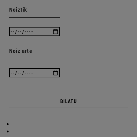
Noiztik
Noiz arte
BILATU