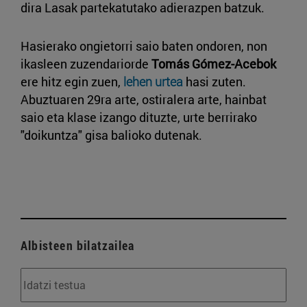
dira Lasak partekatutako adierazpen batzuk.
Hasierako ongietorri saio baten ondoren, non
ikasleen zuzendariorde
Tomás Gómez-Acebok
ere hitz egin zuen,
lehen urtea
hasi zuten.
Abuztuaren 29ra arte, ostiralera arte, hainbat
saio eta klase izango dituzte, urte berrirako
"doikuntza" gisa balioko dutenak.
Albisteen bilatzailea