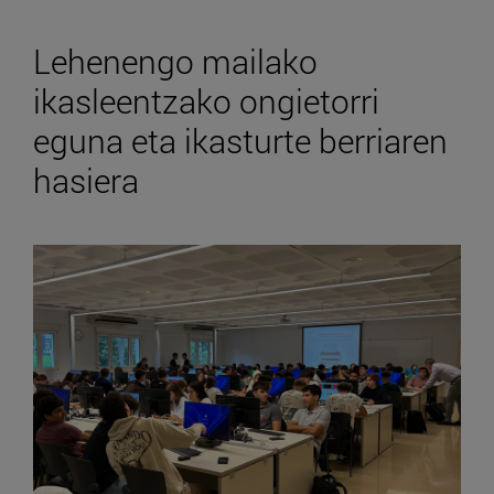
Lehenengo mailako
ikasleentzako ongietorri
eguna eta ikasturte berriaren
hasiera