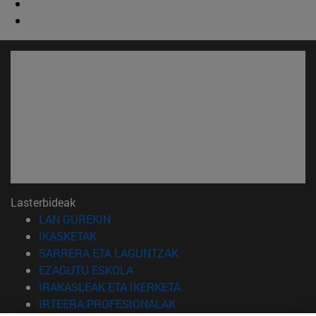
Lasterbideak
(Beste leiho batean irekiko da)
LAN GUREKIN
(Beste leiho batean irekiko da)
IKASKETAK
(Beste leiho batean irekiko 
SARRERA ETA LAGUNTZAK
(Beste leiho batean irekiko da)
EZAGUTU ESKOLA
(Beste leiho batean irekiko
IRAKASLEAK ETA IKERKETA
(Beste leiho batean irekiko 
IRTEERA PROFESIONALAK