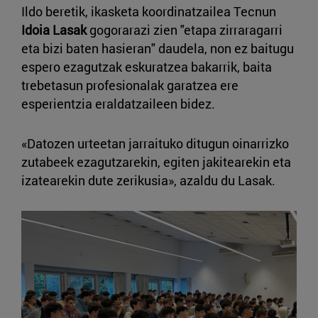
Ildo beretik, ikasketa koordinatzailea Tecnun
Idoia Lasak
gogorarazi zien "etapa zirraragarri
eta bizi baten hasieran" daudela, non ez baitugu
espero ezagutzak eskuratzea bakarrik, baita
trebetasun profesionalak garatzea ere
esperientzia eraldatzaileen bidez.
«Datozen urteetan jarraituko ditugun oinarrizko
zutabeek ezagutzarekin, egiten jakitearekin eta
izatearekin dute zerikusia», azaldu du Lasak.