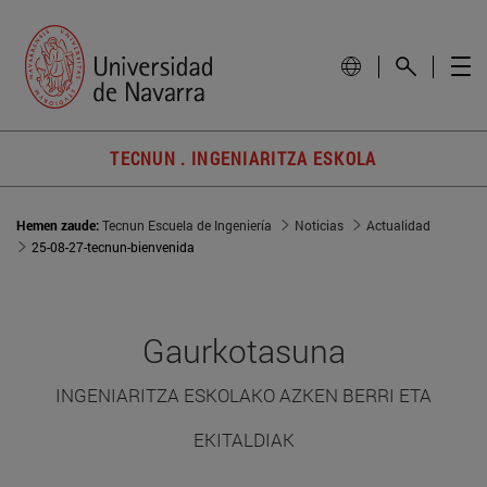
TECNUN . INGENIARITZA ESKOLA
Hemen zaude:
Tecnun Escuela de Ingeniería
Noticias
Actualidad
25-08-27-tecnun-bienvenida
Gaurkotasuna
INGENIARITZA ESKOLAKO AZKEN BERRI ETA
EKITALDIAK