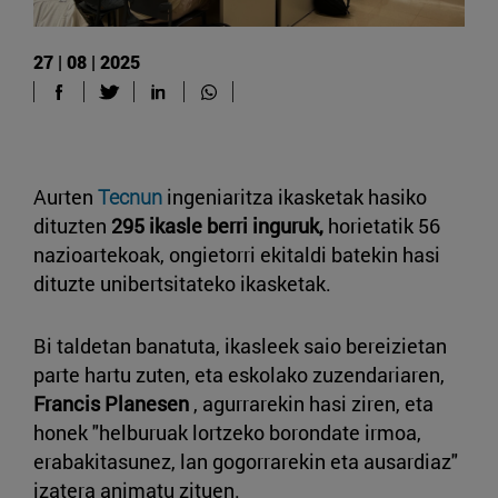
27 | 08 | 2025
Aurten
Tecnun
ingeniaritza ikasketak hasiko
dituzten
295 ikasle berri inguruk,
horietatik 56
nazioartekoak, ongietorri ekitaldi batekin hasi
dituzte unibertsitateko ikasketak.
Bi taldetan banatuta, ikasleek saio bereizietan
parte hartu zuten, eta eskolako zuzendariaren,
Francis Planesen
, agurrarekin hasi ziren, eta
honek "helburuak lortzeko borondate irmoa,
erabakitasunez, lan gogorrarekin eta ausardiaz"
izatera animatu zituen.