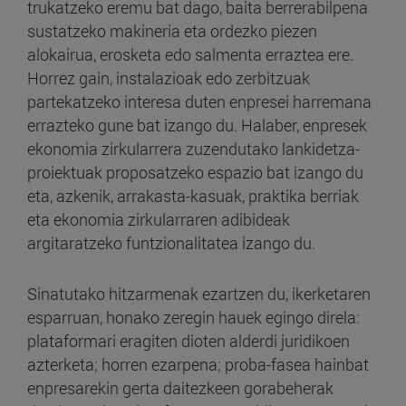
trukatzeko eremu bat dago, baita berrerabilpena
sustatzeko makineria eta ordezko piezen
alokairua, erosketa edo salmenta erraztea ere.
Horrez gain, instalazioak edo zerbitzuak
partekatzeko interesa duten enpresei harremana
errazteko gune bat izango du. Halaber, enpresek
ekonomia zirkularrera zuzendutako lankidetza-
proiektuak proposatzeko espazio bat izango du
eta, azkenik, arrakasta-kasuak, praktika berriak
eta ekonomia zirkularraren adibideak
argitaratzeko funtzionalitatea izango du.
Sinatutako hitzarmenak ezartzen du, ikerketaren
esparruan, honako zeregin hauek egingo direla:
plataformari eragiten dioten alderdi juridikoen
azterketa; horren ezarpena; proba-fasea hainbat
enpresarekin gerta daitezkeen gorabeherak