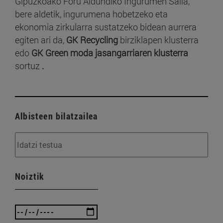
Gipuzkoako Foru Aldundiko Ingurumen Saila,
bere aldetik, ingurumena hobetzeko eta
ekonomia zirkularra sustatzeko bidean aurrera
egiten ari da,
GK Recycling
birziklapen klusterra
edo
GK Green moda jasangarriaren klusterra
sortuz
.
Albisteen bilatzailea
Noiztik