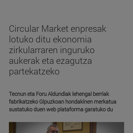
Circular Market enpresak
lotuko ditu ekonomia
zirkularraren inguruko
aukerak eta ezagutza
partekatzeko
Tecnun eta Foru Aldundiak lehengai berriak
fabrikatzeko Gipuzkoan hondakinen merkatua
sustatuko duen web plataforma garatuko du