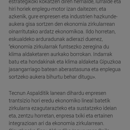
estrategikoki kokatzen diren herrialde, lurralde eta
hiri horiek enplegu-motor izan daitezen; eta
azkenik, gure enpresen eta industrien hazkunde-
aukera gisa sortzen den ekonomia zirkularrean
oinarritutako ardatz ekonomikoa. Ildo horretan,
eskualdeko arduradunak adierazi duenez,
“ekonomia zirkularrak funtsezko zeregina du
klima aldaketaren aurkako borrokan. Indarrak
batu eta hondakinak eta klima aldaketa Gipuzkoa
jasangarriago batean aberastasuna eta enplegua
sortzeko aukera bihurtu behar ditugu».
Tecnun Aspalditik lanean dihardu enpresen
trantsizio hori eredu ekonomiko lineal batetik
zirkularra ezagutarazteko eta sustatzeko ideian
eta, zentzu horretan, enpresa txiki eta ertainen
integrazioan ari da ekonomia zirkularrean.