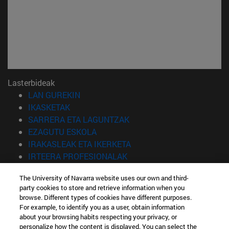
Lasterbideak
(Beste leiho batean irekiko da)
LAN GUREKIN
(Beste leiho batean irekiko da)
IKASKETAK
(Beste leiho batean irekiko 
SARRERA ETA LAGUNTZAK
(Beste leiho batean irekiko da)
EZAGUTU ESKOLA
(Beste leiho batean irekiko
IRAKASLEAK ETA IKERKETA
(Beste leiho batean irekiko 
IRTEERA PROFESIONALAK
(Beste leiho batean irekiko da)
IKASLEAK
The University of Navarra website uses our own and third-
party cookies to store and retrieve information when you
Informazioa
browse. Different types of cookies have different purposes.
TELEFONOA +34 943 21 98 77
For example, to identify you as a user, obtain information
ZEIN TITULUA INTERESATZEN ZAIZU?
about your browsing habits respecting your privacy, or
ZEIN MASTER INTERESATZEN ZAIZU?
personalize how the content is displayed. You can select the