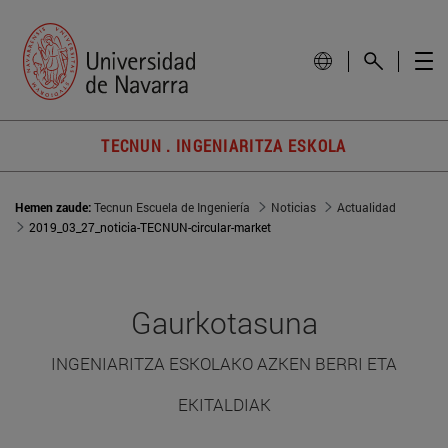
TECNUN . INGENIARITZA ESKOLA
Hemen zaude:
Tecnun Escuela de Ingeniería
Noticias
Actualidad
2019_03_27_noticia-TECNUN-circular-market
Gaurkotasuna
INGENIARITZA ESKOLAKO AZKEN BERRI ETA
EKITALDIAK