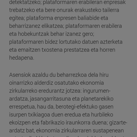
detektatzeko; plataformaren erabileran enpresak
trebatzeko eta bere onurak erakusteko tailerra
egitea; plataforma enpresen baliabide eta
beharrizanez elikatzea; plataformaren erabilera
eta hobekuntzak behar izanez gero;
plataformaren bidez lortutako datuen azterketa
eta emaitzen txostena prestatzea eta horren
hedapena.
Asensiok azaldu du beharrezkoa dela hiru
oinarrizko alderdiz osatutako ekonomia
zirkularreko eredurantz jotzea: ingurumen-
ardatza, jasangarritasuna eta planetarekiko
errespetua, hau da, berotegi-efektuko gasen
isurpen txikiagoa duen eredua eta hurbileko
ekoizpen eta fabrikazio iraunkorra duena; gizarte-
ardatz bat, ekonomia zirkularraren sustapenean