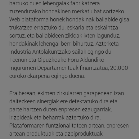
hartuko duen lehengaiak fabrikatzera
zuzendutako hondakinen merkatu bat sortzeko.
Web plataforma honek hondakinak baliabide gisa
trukatzea erraztuko du, eskaria eta eskaintza
sortuz, eta baliabideen zikloak ixten lagunduz,
hondakinak lehengai berri bihurtuz. Azterketa
Industria Antolakuntzako sailak egingo du
Tecnun eta Gipuzkoako Foru Aldundiko
Ingurumen Departamentuak finantzatua, 20.000
euroko ekarpena egingo duena.
Era berean, ekimen zirkularren garapenean izan
daitezkeen sinergiak ere detektatuko dira eta
parte hartzen duten enpresen ezaugarriak,
irizpideak eta beharrak aztertuko dira.
Plataformaren funtzionalitateen artean, enpresen
artean produktuak eta azpiproduktuak