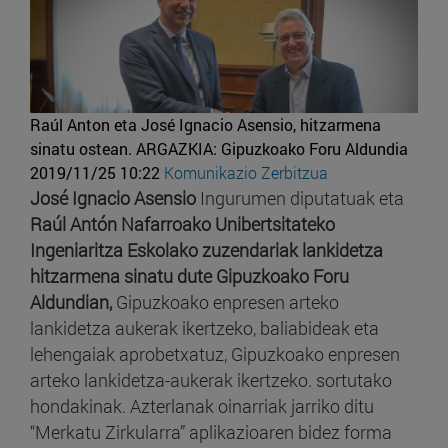
Raúl Anton eta José Ignacio Asensio, hitzarmena
sinatu ostean.
ARGAZKIA: Gipuzkoako Foru Aldundia
2019/11/25 10:22
Komunikazio Zerbitzua
José Ignacio Asensio
Ingurumen diputatuak eta
Raúl Antón Nafarroako Unibertsitateko
Ingeniaritza Eskolako zuzendariak lankidetza
hitzarmena sinatu dute Gipuzkoako Foru
Aldundian,
Gipuzkoako enpresen arteko
lankidetza aukerak ikertzeko, baliabideak eta
lehengaiak aprobetxatuz, Gipuzkoako enpresen
arteko lankidetza-aukerak ikertzeko. sortutako
hondakinak. Azterlanak oinarriak jarriko ditu
“Merkatu Zirkularra” aplikazioaren bidez forma