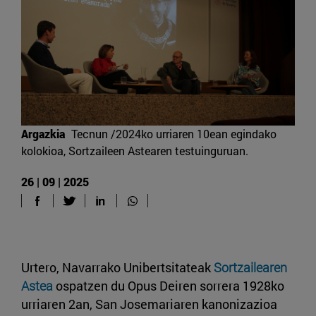
Argazkia
Tecnun /2024ko urriaren 10ean egindako
kolokioa, Sortzaileen Astearen testuinguruan.
26 | 09 | 2025
Urtero, Navarrako Unibertsitateak
Sortzailearen
Astea
ospatzen du Opus Deiren sorrera 1928ko
urriaren 2an, San Josemariaren kanonizazioa