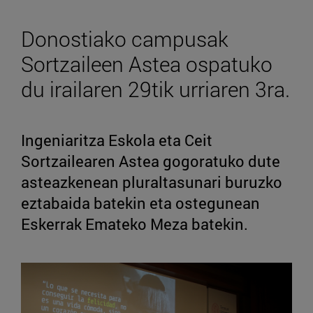
Donostiako campusak
Sortzaileen Astea ospatuko
du irailaren 29tik urriaren 3ra.
Ingeniaritza Eskola eta Ceit
Sortzailearen Astea gogoratuko dute
asteazkenean pluraltasunari buruzko
eztabaida batekin eta ostegunean
Eskerrak Emateko Meza batekin.