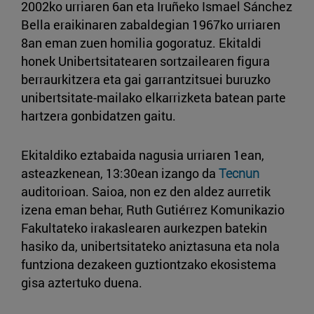
2002ko urriaren 6an eta Iruñeko Ismael Sánchez
Bella eraikinaren zabaldegian 1967ko urriaren
8an eman zuen homilia gogoratuz. Ekitaldi
honek Unibertsitatearen sortzailearen figura
berraurkitzera eta gai garrantzitsuei buruzko
unibertsitate-mailako elkarrizketa batean parte
hartzera gonbidatzen gaitu.
Ekitaldiko eztabaida nagusia urriaren 1ean,
asteazkenean, 13:30ean izango da
Tecnun
auditorioan. Saioa, non ez den aldez aurretik
izena eman behar, Ruth Gutiérrez Komunikazio
Fakultateko irakaslearen aurkezpen batekin
hasiko da, unibertsitateko aniztasuna eta nola
funtziona dezakeen guztiontzako ekosistema
gisa aztertuko duena.