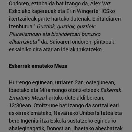
Ondoren, eztabaida bat izango da, Álex Vaz
Eskolako kaperauak eta Erin Wingerter ICSko
ikertzaileak parte hartuko dutenak. Ekitaldiaren
izenburua "
Guztiok, guztiok, guztiok:
Pluralismoari eta bizikidetzari buruzko
elkarrizketa
" da. Saioaren ondoren, pintxoak
eskainiko dira atarian ideiak trukatzeko.
Eskerrak emateko Meza
Hurrengo egunean, urriaren 2an, ostegunean,
Ibaetako eta Miramongo otoitz-etxeek
Eskerrak
Emateko Meza
hartuko dute aldi berean,
13:30ean. Otoitz-une bat izango da sortzaileari
eskerrak emateko, Navarrako Unibertsitatea eta
bere Ingeniaritza Eskola sustatzeko egindako
ahaleginagatik, Donostian. Ibaetako abesbatzak