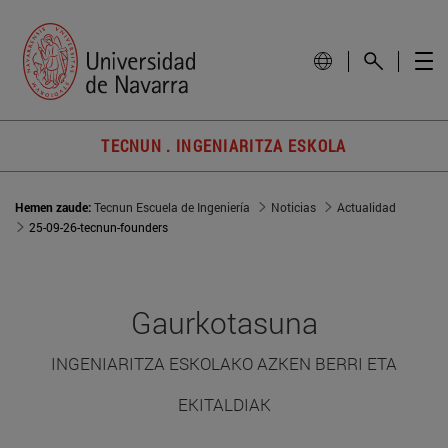
TECNUN . INGENIARITZA ESKOLA
Hemen zaude:
Tecnun Escuela de Ingeniería
Noticias
Actualidad
25-09-26-tecnun-founders
Gaurkotasuna
INGENIARITZA ESKOLAKO AZKEN BERRI ETA
EKITALDIAK