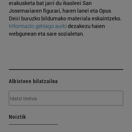
erakusketa bat jarri du ikasleei San
Josemariaren figurari, haren lanei eta Opus
Deiri buruzko bildumako materiala eskaintzeko.
Informazio gehiago aurki
dezakezu haien
webgunean eta sare sozialetan.
Albisteen bilatzailea
Noiztik