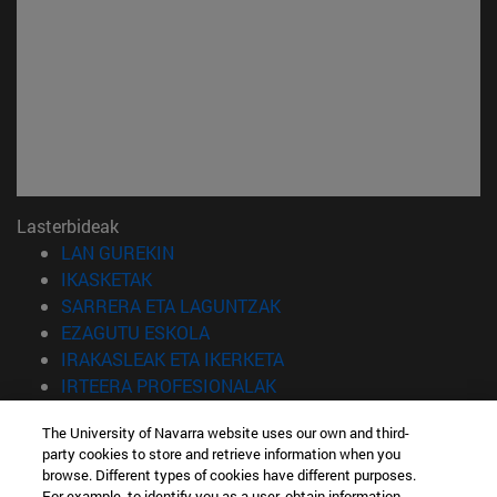
Lasterbideak
(Beste leiho batean irekiko da)
LAN GUREKIN
(Beste leiho batean irekiko da)
IKASKETAK
(Beste leiho batean irekiko 
SARRERA ETA LAGUNTZAK
(Beste leiho batean irekiko da)
EZAGUTU ESKOLA
(Beste leiho batean irekiko
IRAKASLEAK ETA IKERKETA
(Beste leiho batean irekiko 
IRTEERA PROFESIONALAK
(Beste leiho batean irekiko da)
IKASLEAK
The University of Navarra website uses our own and third-
party cookies to store and retrieve information when you
Informazioa
browse. Different types of cookies have different purposes.
TELEFONOA +34 943 21 98 77
For example, to identify you as a user, obtain information