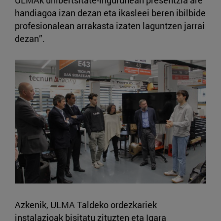
ULMAk unibertsitate-ingurunean presentzia are
handiagoa izan dezan eta ikasleei beren ibilbide
profesionalean arrakasta izaten laguntzen jarrai
dezan”.
Azkenik, ULMA Taldeko ordezkariek
instalazioak bisitatu zituzten eta Igara