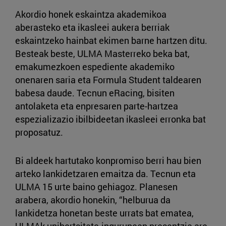
Akordio honek eskaintza akademikoa
aberasteko eta ikasleei aukera berriak
eskaintzeko hainbat ekimen barne hartzen ditu.
Besteak beste, ULMA Masterreko beka bat,
emakumezkoen espediente akademiko
onenaren saria eta Formula Student taldearen
babesa daude. Tecnun eRacing, bisiten
antolaketa eta enpresaren parte-hartzea
espezializazio ibilbideetan ikasleei erronka bat
proposatuz.
Bi aldeek hartutako konpromiso berri hau bien
arteko lankidetzaren emaitza da. Tecnun eta
ULMA 15 urte baino gehiagoz. Planesen
arabera, akordio honekin, “helburua da
lankidetza honetan beste urrats bat ematea,