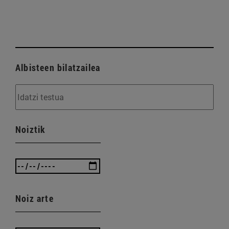
Albisteen bilatzailea
Noiztik
Noiz arte