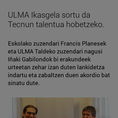
ULMA Ikasgela sortu da
Tecnun talentua hobetzeko.
Eskolako zuzendari Francis Planesek
eta ULMA Taldeko zuzendari nagusi
Iñaki Gabilondok bi erakundeek
urteetan zehar izan duten lankidetza
indartu eta zabaltzen duen akordio bat
sinatu dute.