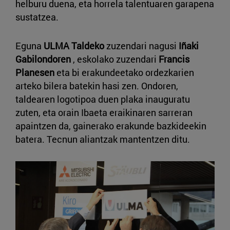
helburu duena, eta horrela talentuaren garapena
sustatzea.
Eguna
ULMA Taldeko
zuzendari nagusi
Iñaki
Gabilondoren
, eskolako zuzendari
Francis
Planesen
eta bi erakundeetako ordezkarien
arteko bilera batekin hasi zen. Ondoren,
taldearen logotipoa duen plaka inauguratu
zuten, eta orain Ibaeta eraikinaren sarreran
apaintzen da, gainerako erakunde bazkideekin
batera. Tecnun aliantzak mantentzen ditu.