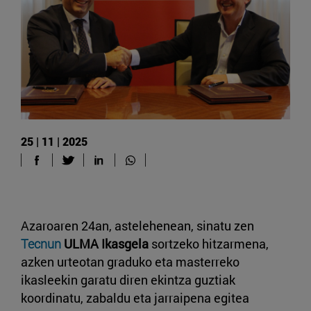
25 | 11 | 2025
Azaroaren 24an, astelehenean, sinatu zen
Tecnun
ULMA Ikasgela
sortzeko hitzarmena,
azken urteotan graduko eta masterreko
ikasleekin garatu diren ekintza guztiak
koordinatu, zabaldu eta jarraipena egitea