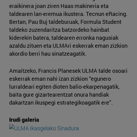
eraikinera joan ziren Haas makineria eta
taldearen lan-eremua ikustera. Tecnun eRacing.
Bertan, Pau Buj taldeburuak, Formula Student
taldeko zuzendaritza batzordeko hainbat
kiderekin batera, taldearen erronka nagusiak
azaldu zituen eta ULMAri eskerrak eman zizkion
akordio berri hau sinatzeagatik.
Amaitzeko, Francis Planesek ULMA talde osoari
eskerrak eman nahi izan zizkion “egunero
lurraldeari egiten dioten balio-ekarpenagatik,
baita gure gizartearentzat onura handiak
dakartzan ikuspegi estrategikoagatik ere”.
Irudi galeria