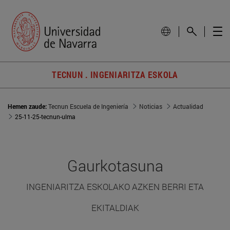
TECNUN . INGENIARITZA ESKOLA
Hemen zaude:
Tecnun Escuela de Ingeniería
Noticias
Actualidad
25-11-25-tecnun-ulma
Gaurkotasuna
INGENIARITZA ESKOLAKO AZKEN BERRI ETA
EKITALDIAK