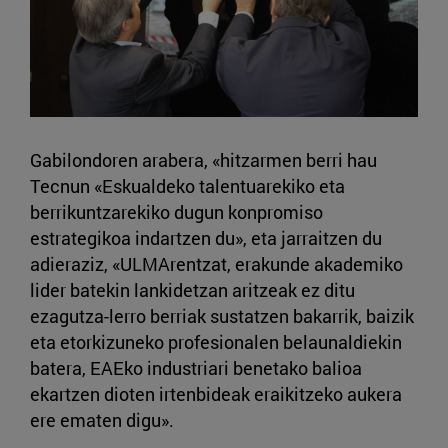
Gabilondoren arabera, «hitzarmen berri hau
Tecnun «Eskualdeko talentuarekiko eta
berrikuntzarekiko dugun konpromiso
estrategikoa indartzen du», eta jarraitzen du
adieraziz, «ULMArentzat, erakunde akademiko
lider batekin lankidetzan aritzeak ez ditu
ezagutza-lerro berriak sustatzen bakarrik, baizik
eta etorkizuneko profesionalen belaunaldiekin
batera, EAEko industriari benetako balioa
ekartzen dioten irtenbideak eraikitzeko aukera
ere ematen digu».