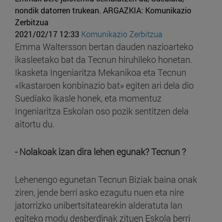
nondik datorren trukean.
ARGAZKIA: Komunikazio
Zerbitzua
2021/02/17 12:33
Komunikazio Zerbitzua
Emma Waltersson bertan dauden nazioarteko
ikasleetako bat da Tecnun hiruhileko honetan.
Ikasketa Ingeniaritza Mekanikoa eta Tecnun
«Ikastaroen konbinazio bat» egiten ari dela dio
Suediako ikasle honek, eta momentuz
Ingeniaritza Eskolan oso pozik sentitzen dela
aitortu du.
- Nolakoak izan dira lehen egunak? Tecnun ?
Lehenengo egunetan Tecnun Biziak baina onak
ziren, jende berri asko ezagutu nuen eta nire
jatorrizko unibertsitatearekin alderatuta lan
egiteko modu desberdinak zituen Eskola berri