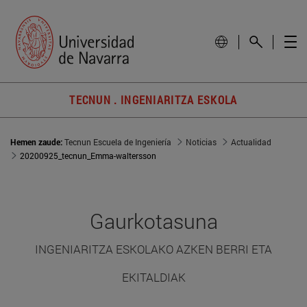
TECNUN . INGENIARITZA ESKOLA
Hemen zaude:
Tecnun Escuela de Ingeniería
Noticias
Actualidad
20200925_tecnun_Emma-waltersson
Gaurkotasuna
INGENIARITZA ESKOLAKO AZKEN BERRI ETA
EKITALDIAK