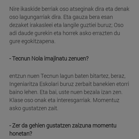
Nire ikaskide berriak oso atseginak dira eta denak
oso lagungarriak dira. Eta gauza bera esan
dezaket irakasleei eta langile guztiei buruz; Oso
adi daude gurekin eta horrek asko errazten du
gure egokitzapena.
- Tecnun Nola imajinatu zenuen?
entzun nuen Tecnun lagun baten bitartez, beraz,
Ingeniaritza Eskolari buruz zerbait banekien etorri
baino lehen. Eta bai, uste nuen bezala izan zen.
Klase oso onak eta interesgarriak. Momentuz
asko gustatzen zait.
- Zer da gehien gustatzen zaizuna momentu
honetan?