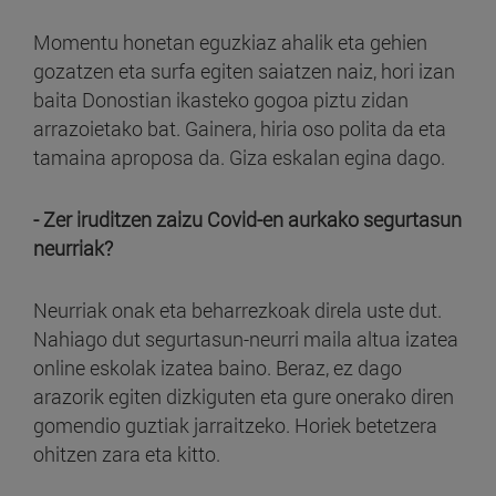
Momentu honetan eguzkiaz ahalik eta gehien
gozatzen eta surfa egiten saiatzen naiz, hori izan
baita Donostian ikasteko gogoa piztu zidan
arrazoietako bat. Gainera, hiria oso polita da eta
tamaina aproposa da. Giza eskalan egina dago.
- Zer iruditzen zaizu Covid-en aurkako segurtasun
neurriak?
Neurriak onak eta beharrezkoak direla uste dut.
Nahiago dut segurtasun-neurri maila altua izatea
online eskolak izatea baino. Beraz, ez dago
arazorik egiten dizkiguten eta gure onerako diren
gomendio guztiak jarraitzeko. Horiek betetzera
ohitzen zara eta kitto.