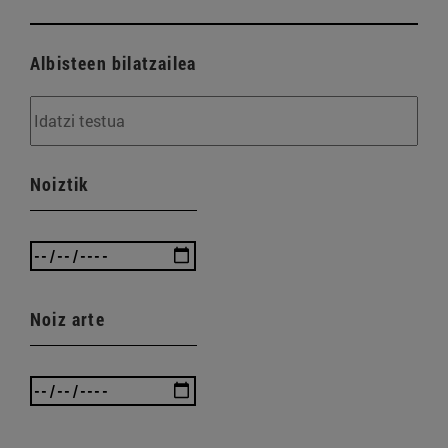
Albisteen bilatzailea
Noiztik
Noiz arte