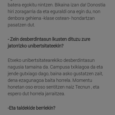
batera egokitu nintzen. Bikaina izan da! Donostia
hiri zoragarria da eta eguraldi ona egin du, non
denbora gehiena -klase ostean- hondartzan
pasatzen dut.
- Zein desberdintasun ikusten dituzu zure
jatorrizko unibertsitateekin?
Etxeko unibertsitatearekiko desberdintasun
nagusia tamaina da. Campusa txikiagoa da eta
jende gutxiago dago, baina asko gustatzen zait,
dena ezagunagoa baita horrela. Momentu
honetan oso eroso sentitzen naiz Tecnun , eta
espero dut horrela jarraitzea.
-Eta taldekide berriekin?