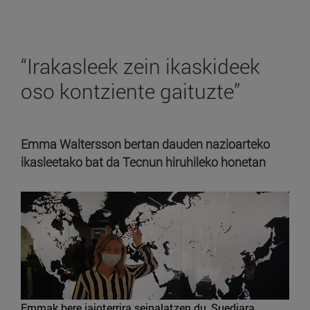
“Irakasleek zein ikaskideek
oso kontziente gaituzte”
Emma Waltersson bertan dauden nazioarteko
ikasleetako bat da Tecnun hiruhileko honetan
Emmak bere jaioterrira seinalatzen du, Suediara,