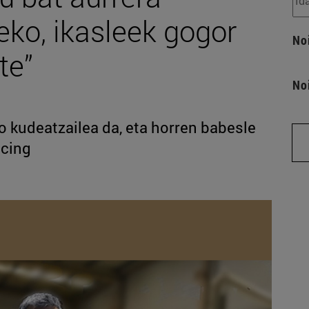
eko, ikasleek gogor
No
te”
No
o kudeatzailea da, eta horren babesle
acing