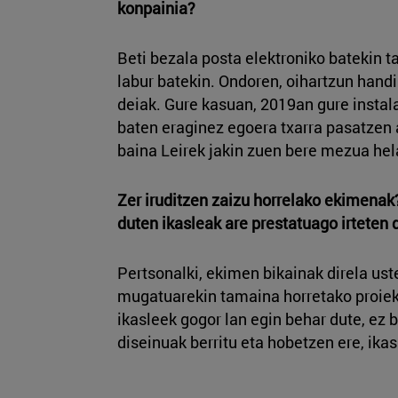
konpainia?
Beti bezala posta elektroniko batekin 
labur batekin. Ondoren, oihartzun hand
deiak. Gure kasuan, 2019an gure instal
baten eraginez egoera txarra pasatzen ar
baina Leirek jakin zuen bere mezua hel
Zer iruditzen zaizu horrelako ekimenak
duten ikasleak are prestatuago irteten 
Pertsonalki, ekimen bikainak direla ust
mugatuarekin tamaina horretako proiek
ikasleek gogor lan egin behar dute, ez b
diseinuak berritu eta hobetzen ere, ikas