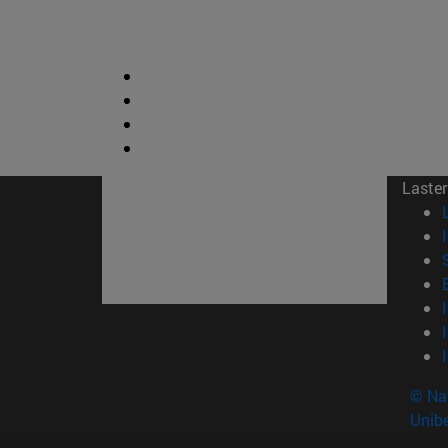
Laster
© Na
Unibe