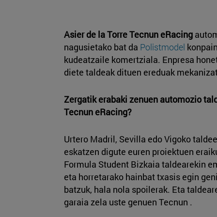
Asier de la Torre
Tecnun eRacing
autom
nagusietako bat da
Polistmodel
konpain
kudeatzaile komertziala. Enpresa honet
diete taldeak dituen ereduak mekaniza
Zergatik erabaki zenuen automozio tal
Tecnun eRacing?
Urtero Madril, Sevilla edo Vigoko talde
eskatzen digute euren proiektuen eraik
Formula Student Bizkaia taldearekin e
eta horretarako hainbat txasis egin gen
batzuk, hala nola spoilerak. Eta taldea
garaia zela uste genuen Tecnun .