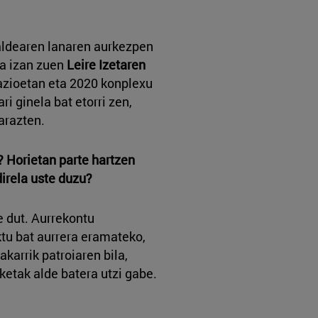
taldearen lanaren aurkezpen
ia izan zuen
Leire Izetaren
azioetan eta 2020 konplexu
i ginela bat etorri zen,
arazten.
? Horietan parte hartzen
direla uste duzu?
e dut. Aurrekontu
tu bat aurrera eramateko,
akarrik patroiaren bila,
ketak alde batera utzi gabe.