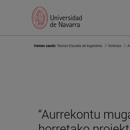
Hemen zaude:
Tecnun Escuela de Ingeniería
Noticias
A
“Aurrekontu mug
horretako proiekt