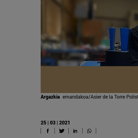
Argazkia
emandakoa/Asier de la Torre Poli
25 | 03 | 2021