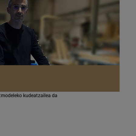
stmodeleko kudeatzailea da