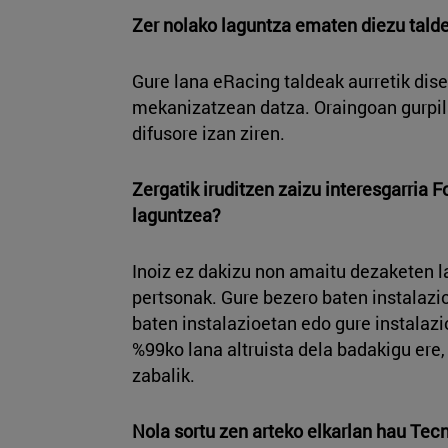
Zer nolako laguntza ematen diezu tald
Gure lana eRacing taldeak aurretik di
mekanizatzean datza. Oraingoan gurpila
difusore izan ziren.
Zergatik iruditzen zaizu interesgarria 
laguntzea?
Inoiz ez dakizu non amaitu dezaketen l
pertsonak. Gure bezero baten instalazi
baten instalazioetan edo gure instalazi
%99ko lana altruista dela badakigu ere,
zabalik.
Nola sortu zen arteko elkarlan hau Tec