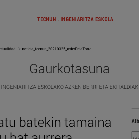
TECNUN . INGENIARITZA ESKOLA
ctualidad
noticia_tecnun_20210325_asierDelaTorre
Gaurkotasuna
INGENIARITZA ESKOLAKO AZKEN BERRI ETA EKITALDIAK
atu batekin tamaina
Alb
u bat aurrera