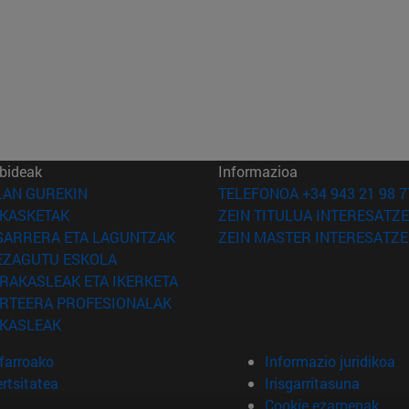
bideak
Informazioa
(Beste leiho batean irekiko da)
LAN GUREKIN
TELEFONOA +34 943 21 98 7
(Beste leiho batean irekiko da)
IKASKETAK
ZEIN TITULUA INTERESATZE
(Beste leiho batean irekiko da)
SARRERA ETA LAGUNTZAK
ZEIN MASTER INTERESATZE
(Beste leiho batean irekiko da)
EZAGUTU ESKOLA
(Beste leiho batean irekiko da)
IRAKASLEAK ETA IKERKETA
(Beste leiho batean irekiko da)
IRTEERA PROFESIONALAK
(Beste leiho batean irekiko da)
IKASLEAK
farroako
Informazio juridikoa
rtsitatea
Irisgarritasuna
Cookie ezarpenak