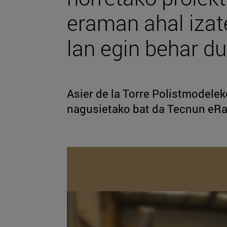
eraman ahal izat
lan egin behar du
Asier de la Torre Polistmodelek
nagusietako bat da Tecnun eR