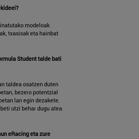
ekideei?
seinatutako modeloak
k, txasisak eta hainbat
Formula Student talde bati
an taldea osatzen duten
oetan, bezero potentzial
oetan lan egin dezakete.
 beti utzi behar dugu atea
nun eRacing eta zure