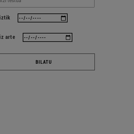
iztik
iz arte
BILATU