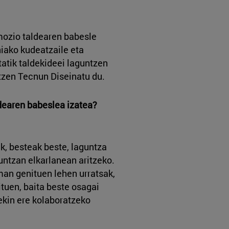
ozio taldearen babesle
iako kudeatzaile eta
atik taldekideei laguntzen
tzen Tecnun Diseinatu du.
dearen babeslea izatea?
ek, besteak beste, laguntza
untzan elkarlanean aritzeko.
man genituen lehen urratsak,
ituen, baita beste osagai
rekin ere kolaboratzeko