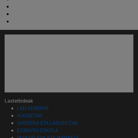
Lasterbideak
(Beste leiho batean irekiko da)
LAN GUREKIN
(Beste leiho batean irekiko da)
IKASKETAK
(Beste leiho batean irekiko 
SARRERA ETA LAGUNTZAK
(Beste leiho batean irekiko da)
EZAGUTU ESKOLA
(Beste leiho batean irekiko
IRAKASLEAK ETA IKERKETA