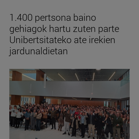
1.400 pertsona baino
gehiagok hartu zuten parte
Unibertsitateko ate irekien
jardunaldietan