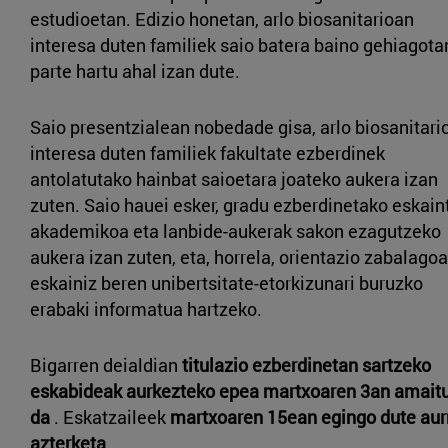
estudioetan. Edizio honetan, arlo biosanitarioan
interesa duten familiek saio batera baino gehiagota
parte hartu ahal izan dute.
Saio presentzialean nobedade gisa, arlo biosanitari
interesa duten familiek fakultate ezberdinek
antolatutako hainbat saioetara joateko aukera izan
zuten. Saio hauei esker, gradu ezberdinetako eskain
akademikoa eta lanbide-aukerak sakon ezagutzeko
aukera izan zuten, eta, horrela, orientazio zabalagoa
eskainiz beren unibertsitate-etorkizunari buruzko
erabaki informatua hartzeko.
Bigarren deialdian
titulazio ezberdinetan sartzeko
eskabideak aurkezteko epea
martxoaren 3an amait
da
. Eskatzaileek
martxoaren 15ean egingo dute aur
azterketa
.