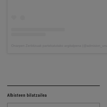
Onarpen Zerbitzuak partekatutako argitalpena (@admision_un
Albisteen bilatzailea