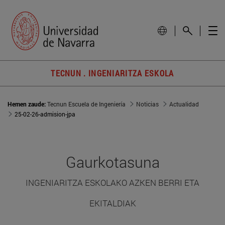
TECNUN . INGENIARITZA ESKOLA
Hemen zaude:
Tecnun Escuela de Ingeniería
Noticias
Actualidad
25-02-26-admision-jpa
Gaurkotasuna
INGENIARITZA ESKOLAKO AZKEN BERRI ETA
EKITALDIAK