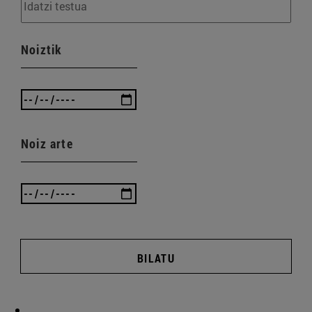
Noiztik
Noiz arte
BILATU