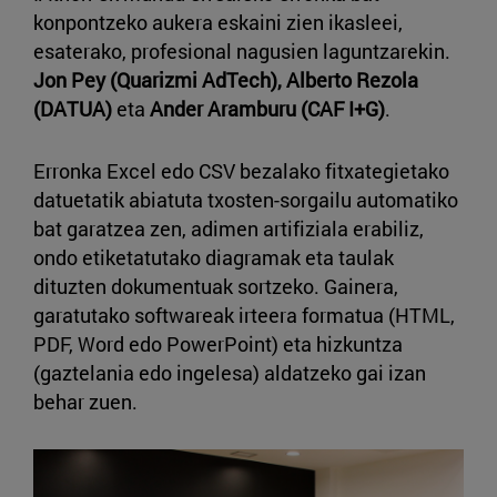
konpontzeko aukera eskaini zien ikasleei,
esaterako, profesional nagusien laguntzarekin.
Jon Pey
(Quarizmi AdTech), Alberto Rezola
(DATUA)
eta
Ander Aramburu (CAF I+G)
.
Erronka Excel edo CSV bezalako fitxategietako
datuetatik abiatuta txosten-sorgailu automatiko
bat garatzea zen, adimen artifiziala erabiliz,
ondo etiketatutako diagramak eta taulak
dituzten dokumentuak sortzeko. Gainera,
garatutako softwareak irteera formatua (HTML,
PDF, Word edo PowerPoint) eta hizkuntza
(gaztelania edo ingelesa) aldatzeko gai izan
behar zuen.