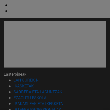
Lasterbideak
(Beste leiho batean irekiko da)
LAN GUREKIN
(Beste leiho batean irekiko da)
IKASKETAK
(Beste leiho batean irekiko 
SARRERA ETA LAGUNTZAK
(Beste leiho batean irekiko da)
EZAGUTU ESKOLA
(Beste leiho batean irekiko
IRAKASLEAK ETA IKERKETA
(Beste leiho batean irekiko 
IRTEERA PROFESIONALAK