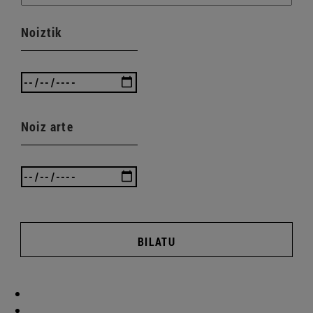
Noiztik
Noiz arte
BILATU