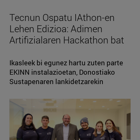
Tecnun Ospatu IAthon-en
Lehen Edizioa: Adimen
Artifizialaren Hackathon bat
Ikasleek bi egunez hartu zuten parte
EKINN instalazioetan, Donostiako
Sustapenaren lankidetzarekin