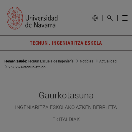
TECNUN . INGENIARITZA ESKOLA
Hemen zaude:
Tecnun Escuela de Ingeniería
Noticias
Actualidad
25-02-24-tecnun-athlon
Gaurkotasuna
INGENIARITZA ESKOLAKO AZKEN BERRI ETA
EKITALDIAK