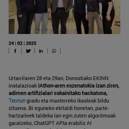
24 | 02 | 2025
Urtarrilaren 28 eta 29an, Donostiako EKINN
instalazioak
IAthon-aren eszenatokia izan ziren,
adimen artifizialari eskainitako hackatona,
Tecnun
gradu eta masterreko ikasleak bildu
zituena. Bi eguneko ekitaldi honetan, parte-
hartzaileek taldeka lan egin zuten algoritmoak
garatzeko, ChatGPT APIa erabiliz AI