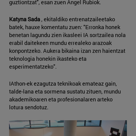
guztiontzat", esan zuen Ángel Rubiok.
Katyna Sada
, ekitaldiko entrenatzaileetako
batek, hauxe komentatu zuen: "Erronka honek
benetan lagundu zien ikasleei IA sortzailea nola
erabil daitekeen mundu errealeko arazoak
konpontzeko. Aukera bikaina izan zen haientzat
teknologia honekin ikasteko eta
esperimentatzeko".
IAthon-ek ezagutza teknikoak emateaz gain,
talde-lana eta sormena sustatu zituen, mundu
akademikoaren eta profesionalaren arteko
lotura sendotuz.