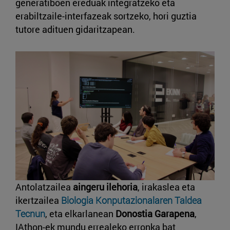
generatiboen ereduak integratzeko eta
erabiltzaile-interfazeak sortzeko, hori guztia
tutore adituen gidaritzapean.
Antolatzailea
aingeru ilehoria
, irakaslea eta
ikertzailea
Biologia Konputazionalaren Taldea
Tecnun
, eta elkarlanean
Donostia Garapena
,
IAthon-ek mundu errealeko erronka bat