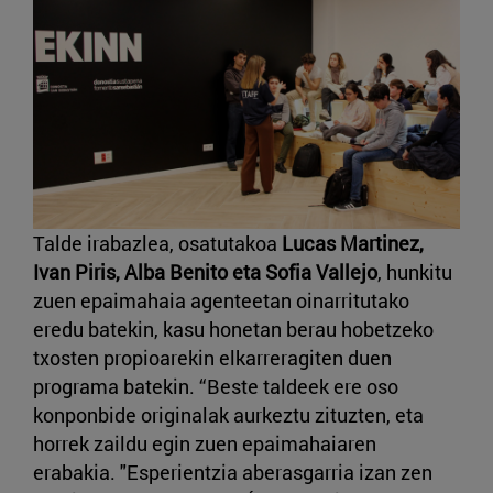
Talde irabazlea, osatutakoa
Lucas Martinez,
Ivan Piris, Alba Benito eta Sofia Vallejo
, hunkitu
zuen epaimahaia agenteetan oinarritutako
eredu batekin, kasu honetan berau hobetzeko
txosten propioarekin elkarreragiten duen
programa batekin. “Beste taldeek ere oso
konponbide originalak aurkeztu zituzten, eta
horrek zaildu egin zuen epaimahaiaren
erabakia. "Esperientzia aberasgarria izan zen