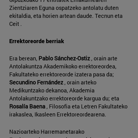
Zientziaren Eguna ospatzeko antolatu duten
ekitaldia, eta horien artean daude. Tecnun eta
Ceit .
Errektoreorde berriak
Era berean,
Pablo Sánchez-Ostiz
, orain arte
Antolakuntza Akademikoko errektoreordea,
Fakultateko errektoreorde izatera pasa da;
Secundino Fernández
, orain arteko
Medikuntzako dekanoa, Akademia
Antolakuntzako errektoreorde kargua du; eta
Rosalía Baena
, Filosofia eta Letren Fakultateko
irakaslea, Ikasleen Errektoreordearena.
Nazioarteko Harremanetarako