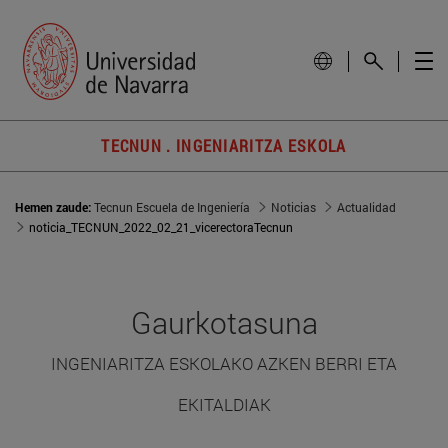
TECNUN . INGENIARITZA ESKOLA
Hemen zaude:
Tecnun Escuela de Ingeniería
Noticias
Actualidad
noticia_TECNUN_2022_02_21_vicerectoraTecnun
Gaurkotasuna
INGENIARITZA ESKOLAKO AZKEN BERRI ETA
EKITALDIAK