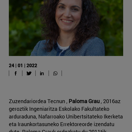
24 | 01 | 2022
Zuzendariordea Tecnun ,
Paloma Grau
, 2016az
geroztik Ingeniaritza Eskolako Fakultateko
arduraduna, Nafarroako Unibertsitateko Ikerketa
eta Iraunkortasuneko Errektoreorde izendatu
dute. Paloma Grauk ordezkatu du 2011tik