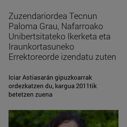
Zuzendariordea Tecnun
Paloma Grau, Nafarroako
Unibertsitateko Ikerketa eta
Iraunkortasuneko
Errektoreorde izendatu zuten
Iciar Astiasarán gipuzkoarrak
ordezkatzen du, kargua 2011tik
betetzen zuena