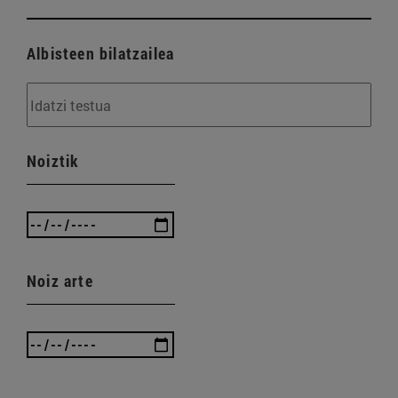
Albisteen bilatzailea
Noiztik
Noiz arte