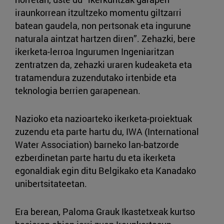
iraunkorrean itzultzeko momentu giltzarri
batean gaudela, non pertsonak eta ingurune
naturala aintzat hartzen diren”. Zehazki, bere
ikerketa-lerroa Ingurumen Ingeniaritzan
zentratzen da, zehazki uraren kudeaketa eta
tratamendura zuzendutako irtenbide eta
teknologia berrien garapenean.
Nazioko eta nazioarteko ikerketa-proiektuak
zuzendu eta parte hartu du, IWA (International
Water Association) barneko lan-batzorde
ezberdinetan parte hartu du eta ikerketa
egonaldiak egin ditu Belgikako eta Kanadako
unibertsitateetan.
Era berean, Paloma Grauk Ikastetxeak kurtso