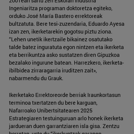
2001ean sartu zen Eskolan Industria
Ingeniaritza programan doktoretza egiteko,
orduko José María Bastero errektoreak
bultzatuta. Bere tesi-zuzendaria, Eduardo Ayesa
izan zen, ikerketarekin gogotsu piztu ziona.
“Lehen unetik ikertzaile bikainez osatutako
talde batez inguratuta egon nintzen eta ikerketa
eta berrikuntza asko sustatzen diren Gipuzkoa
bezalako ingurune batean. Harrezkero, ikerketa-
ibilbidea zirraragarria iruditzen zait»,
nabarmendu du Grauk.
Ikerketako Errektoreorde berriak Iraunkortasun
terminoa txertatzen du bere karguan,
Nafarroako Unibertsitatearen 2025
Estrategiaren testuinguruan arlo honek ikerketa
jardueran duen garrantziaren isla gisa. Zentzu
horretan, uste du “ikerkuntzak garapen