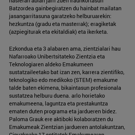
hasieran abian jarri zuen Iraunkortasun
Batzordea gainbegiratzen du hainbat mailatan
jasangarritasuna garatzeko helburuarekin:
hezkuntza (gradu eta masterrak); eragiketak
(azpiegiturak eta ekitaldiak) eta ikerketa.
Ezkondua eta 3 alabaren ama, zientzialari hau
Nafarroako Unibertsitateko Zientzia eta
Teknologiaren aldeko Emakumeen
sustatzaileetako bat izan zen, karrera zientifiko,
teknologiko edo medikoko (STEM) emakume
talde baten ekimena, bikaintasun profesionala
sustatzea helburu duena. arlo horietako
emakumeena, laguntza eta prestakuntza
ematen duten programa eta jardueren bidez.
Paloma Grauk ere aktiboki kolaboratzen du
Emakumeak Zientzian jardueren antolakuntzan,
Gipuzkoako 17 entitatek Emakumearen