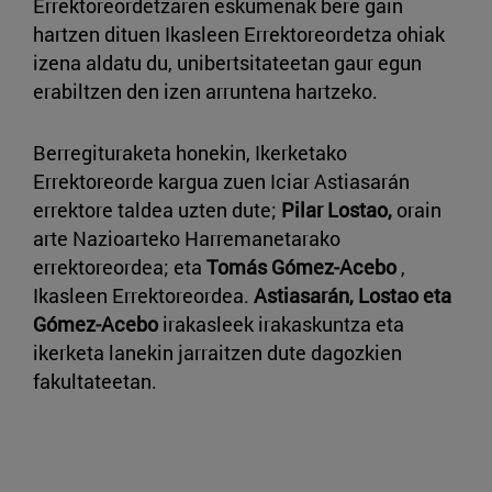
Errektoreordetzaren eskumenak bere gain
hartzen dituen Ikasleen Errektoreordetza ohiak
izena aldatu du, unibertsitateetan gaur egun
erabiltzen den izen arruntena hartzeko.
Berregituraketa honekin, Ikerketako
Errektoreorde kargua zuen Iciar Astiasarán
errektore taldea uzten dute;
Pilar Lostao,
orain
arte Nazioarteko Harremanetarako
errektoreordea; eta
Tomás Gómez-Acebo
,
Ikasleen Errektoreordea.
Astiasarán, Lostao eta
Gómez-Acebo
irakasleek irakaskuntza eta
ikerketa lanekin jarraitzen dute dagozkien
fakultateetan.