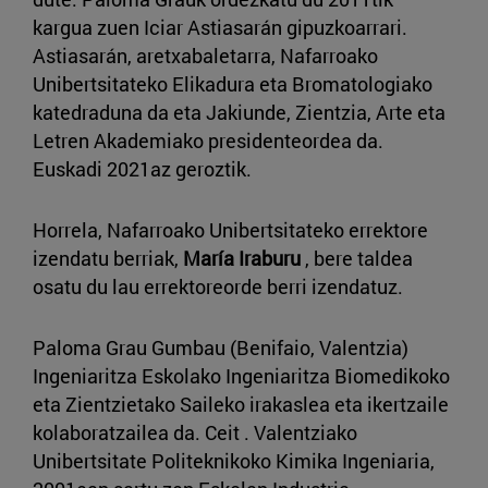
kargua zuen Iciar Astiasarán gipuzkoarrari.
Astiasarán, aretxabaletarra, Nafarroako
Unibertsitateko Elikadura eta Bromatologiako
katedraduna da eta Jakiunde, Zientzia, Arte eta
Letren Akademiako presidenteordea da.
Euskadi 2021az geroztik.
Horrela, Nafarroako Unibertsitateko errektore
izendatu berriak,
María Iraburu
, bere taldea
osatu du lau errektoreorde berri izendatuz.
Paloma Grau Gumbau (Benifaio, Valentzia)
Ingeniaritza Eskolako Ingeniaritza Biomedikoko
eta Zientzietako Saileko irakaslea eta ikertzaile
kolaboratzailea da. Ceit . Valentziako
Unibertsitate Politeknikoko Kimika Ingeniaria,