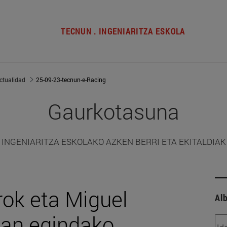
TECNUN . INGENIARITZA ESKOLA
ctualidad
25-09-23-tecnun-e-Racing
Gaurkotasuna
INGENIARITZA ESKOLAKO AZKEN BERRI ETA EKITALDIAK
ok eta Miguel
Alb
oan egindako