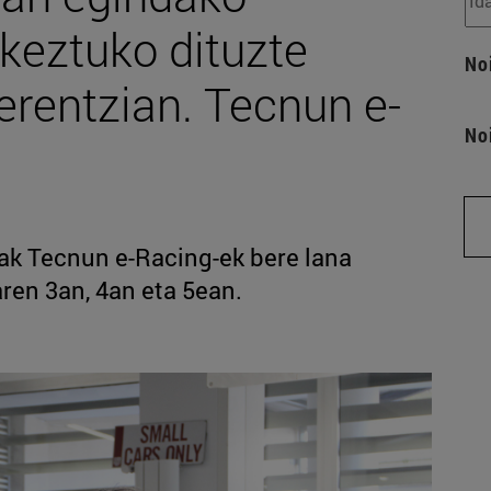
keztuko dituzte
No
rentzian. Tecnun e-
No
eak Tecnun e-Racing-ek bere lana
ren 3an, 4an eta 5ean.