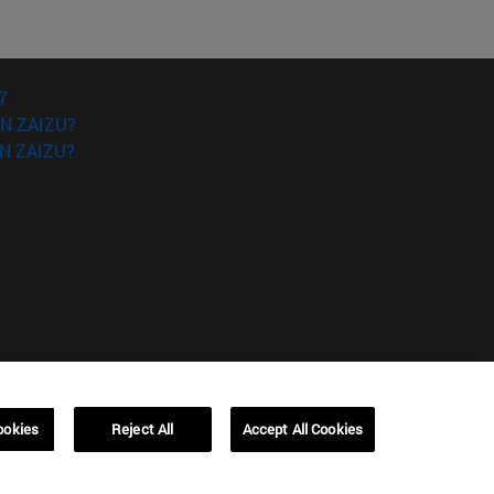
7
N ZAIZU?
N ZAIZU?
ookies
Reject All
Accept All Cookies