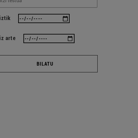
iztik
iz arte
BILATU