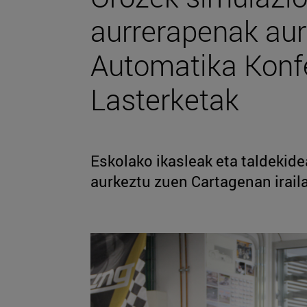
aurrerapenak aur
Automatika Konfe
Lasterketak
Eskolako ikasleak eta taldekid
aurkeztu zuen Cartagenan iraila