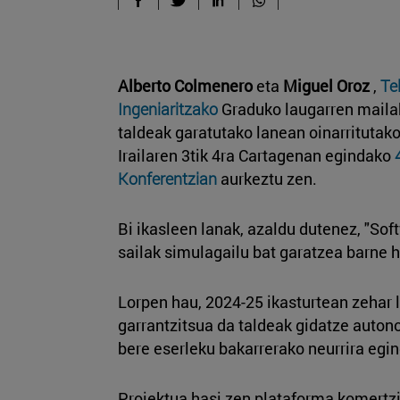
Alberto Colmenero
eta
Miguel Oroz
,
Te
Ingeniaritzako
Graduko laugarren maila
taldeak garatutako lanean oinarritutako 
Irailaren 3tik 4ra Cartagenan egindako
Konferentzian
aurkeztu zen.
Bi ikasleen lanak, azaldu dutenez, "Sof
sailak simulagailu bat garatzea barne h
Lorpen hau, 2024-25 ikasturtean zehar 
garrantzitsua da taldeak gidatze auto
bere eserleku bakarrerako neurrira egin
Proiektua hasi zen plataforma komertzi