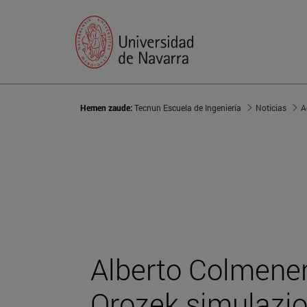
Hemen zaude:
Tecnun Escuela de Ingeniería
Noticias
A
Alberto Colmener
Orozek simulazi