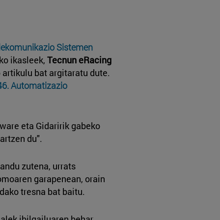
lekomunikazio Sistemen
ko ikasleek,
Tecnun eRacing
artikulu bat argitaratu dute.
46. Automatizazio
tware eta Gidaririk gabeko
artzen du".
landu zutena, urrats
nomoaren garapenean, orain
dako tresna bat baitu.
alek ibilgailuaren behar