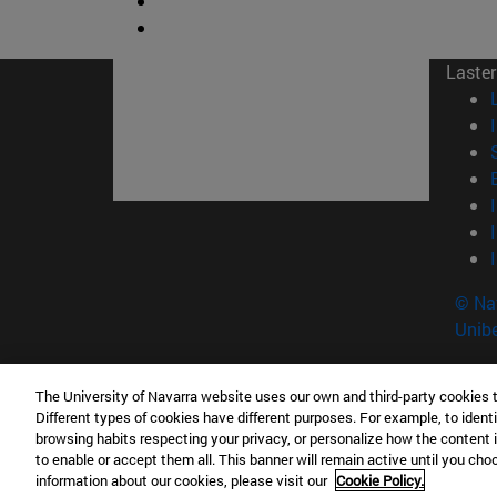
Laster
© Na
Unibe
The University of Navarra website uses our own and third-party cookies 
Tecnun . Ingeniaritza eskola
Different types of cookies have different purposes. For example, to identi
P° de Manuel Lardizabal, 13 20018 Donostia Esp
browsing habits respecting your privacy, or personalize how the content 
to enable or accept them all. This banner will remain active until you ch
T.
+34 943 21 98 77
information about our cookies, please visit our
Cookie Policy.