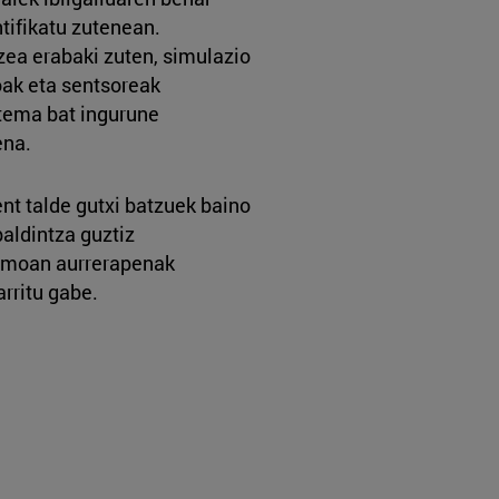
ntifikatu zutenean.
zea erabaki zuten, simulazio
oak eta sentsoreak
stema bat ingurune
ena.
nt talde gutxi batzuek baino
baldintza guztiz
nomoan aurrerapenak
arritu gabe.