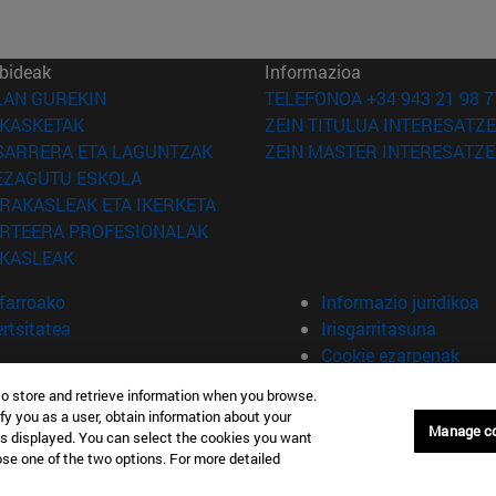
bideak
Informazioa
(Beste leiho batean irekiko da)
LAN GUREKIN
TELEFONOA +34 943 21 98 7
(Beste leiho batean irekiko da)
IKASKETAK
ZEIN TITULUA INTERESATZE
(Beste leiho batean irekiko da)
SARRERA ETA LAGUNTZAK
ZEIN MASTER INTERESATZE
(Beste leiho batean irekiko da)
EZAGUTU ESKOLA
(Beste leiho batean irekiko da)
IRAKASLEAK ETA IKERKETA
(Beste leiho batean irekiko da)
IRTEERA PROFESIONALAK
(Beste leiho batean irekiko da)
IKASLEAK
farroako
Informazio juridikoa
rtsitatea
Irisgarritasuna
Cookie ezarpenak
to store and retrieve information when you browse.
fy you as a user, obtain information about your
ainia
Manage c
is displayed. You can select the cookies you want
oose one of the two options. For more detailed