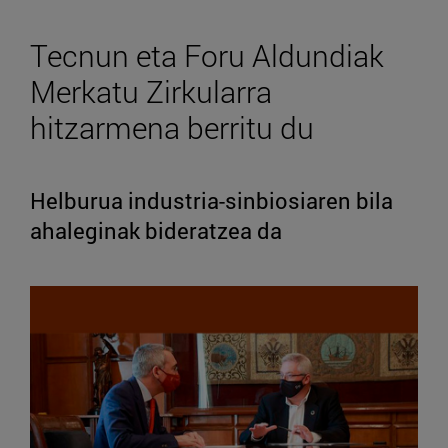
Tecnun eta Foru Aldundiak
Merkatu Zirkularra
hitzarmena berritu du
Helburua industria-sinbiosiaren bila
ahaleginak bideratzea da