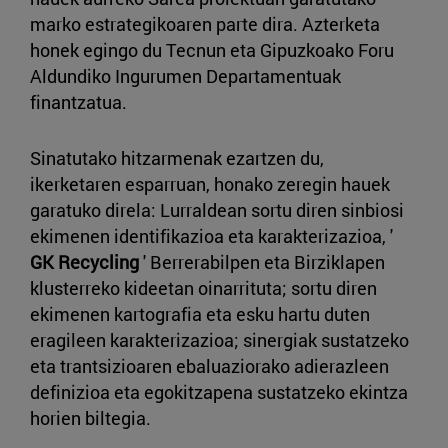
marko estrategikoaren parte dira. Azterketa
honek egingo du Tecnun eta Gipuzkoako Foru
Aldundiko Ingurumen Departamentuak
finantzatua.
Sinatutako hitzarmenak ezartzen du,
ikerketaren esparruan, honako zeregin hauek
garatuko direla: Lurraldean sortu diren sinbiosi
ekimenen identifikazioa eta karakterizazioa, '
GK Recycling
' Berrerabilpen eta Birziklapen
klusterreko kideetan oinarrituta; sortu diren
ekimenen kartografia eta esku hartu duten
eragileen karakterizazioa; sinergiak sustatzeko
eta trantsizioaren ebaluaziorako adierazleen
definizioa eta egokitzapena sustatzeko ekintza
horien biltegia.