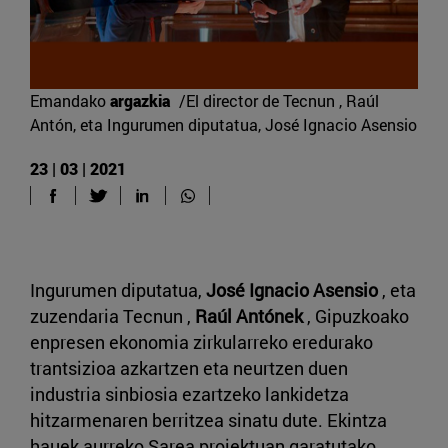
Emandako
argazkia
/El director de Tecnun , Raúl
Antón, eta Ingurumen diputatua, José Ignacio Asensio
23 | 03 | 2021
Ingurumen diputatua,
José Ignacio Asensio
, eta
zuzendaria Tecnun ,
Raúl Antónek
, Gipuzkoako
enpresen ekonomia zirkularreko eredurako
trantsizioa azkartzen eta neurtzen duen
industria sinbiosia ezartzeko lankidetza
hitzarmenaren berritzea sinatu dute. Ekintza
hauek aurreko Sarea proiektuan garatutako