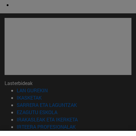
Lasterbideak
(Beste leiho batean irekiko da)
LAN GUREKIN
(Beste leiho batean irekiko da)
IKASKETAK
(Beste leiho batean irekiko 
SARRERA ETA LAGUNTZAK
(Beste leiho batean irekiko da)
EZAGUTU ESKOLA
(Beste leiho batean irekiko
IRAKASLEAK ETA IKERKETA
(Beste leiho batean irekiko 
IRTEERA PROFESIONALAK
(Beste leiho batean irekiko da)
IKASLEAK