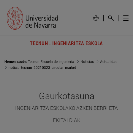
TECNUN . INGENIARITZA ESKOLA
Hemen zaude:
Tecnun Escuela de Ingeniería
Noticias
Actualidad
noticia_tecnun_20210323_circular_market
Gaurkotasuna
INGENIARITZA ESKOLAKO AZKEN BERRI ETA
EKITALDIAK