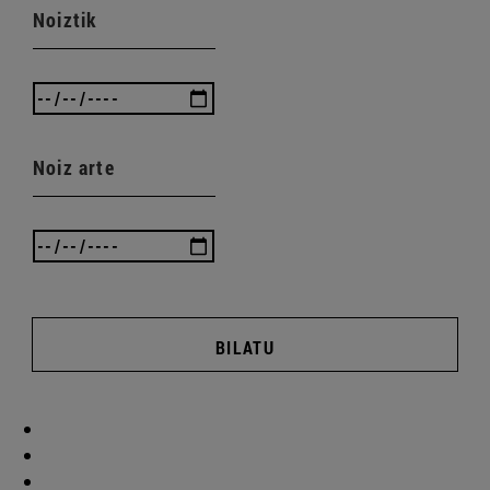
Noiztik
Noiz arte
BILATU