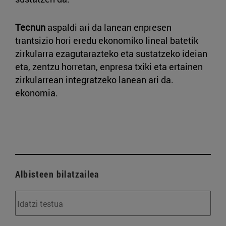
Tecnun
aspaldi ari da lanean enpresen
trantsizio hori eredu ekonomiko lineal batetik
zirkularra ezagutarazteko eta sustatzeko ideian
eta, zentzu horretan, enpresa txiki eta ertainen
zirkularrean integratzeko lanean ari da.
ekonomia.
Albisteen bilatzailea