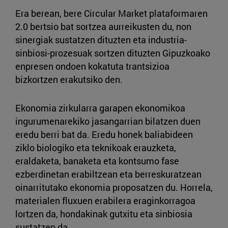
Era berean, bere Circular Market plataformaren
2.0 bertsio bat sortzea aurreikusten du, non
sinergiak sustatzen dituzten eta industria-
sinbiosi-prozesuak sortzen dituzten Gipuzkoako
enpresen ondoen kokatuta trantsizioa
bizkortzen erakutsiko den.
Ekonomia zirkularra garapen ekonomikoa
ingurumenarekiko jasangarrian bilatzen duen
eredu berri bat da. Eredu honek baliabideen
ziklo biologiko eta teknikoak erauzketa,
eraldaketa, banaketa eta kontsumo fase
ezberdinetan erabiltzean eta berreskuratzean
oinarritutako ekonomia proposatzen du. Horrela,
materialen fluxuen erabilera eraginkorragoa
lortzen da, hondakinak gutxitu eta sinbiosia
sustatzen da.