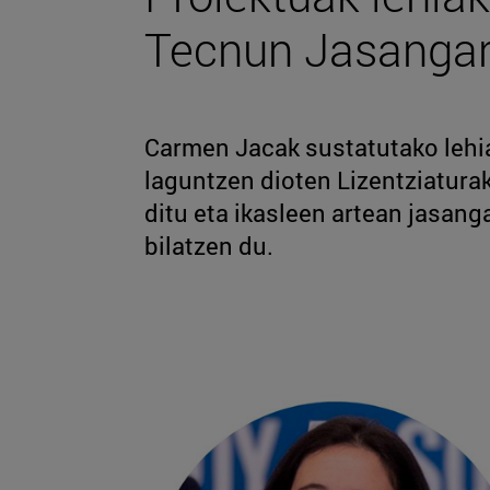
Tecnun Jasangar
Carmen Jacak sustatutako lehia
laguntzen dioten Lizentziatura
ditu eta ikasleen artean jasang
bilatzen du.