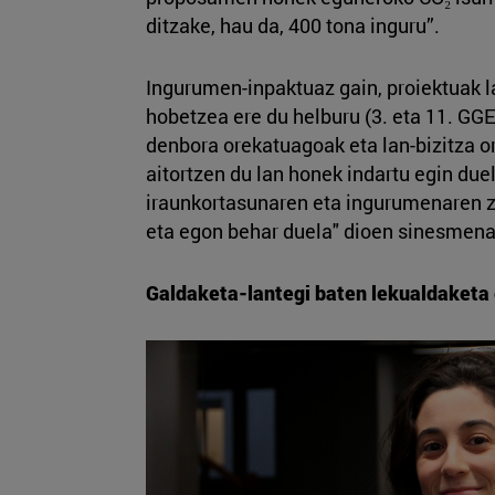
ditzake, hau da, 400 tona inguru”.
Ingurumen-inpaktuaz gain, proiektuak 
hobetzea ere du helburu (3. eta 11. GGEe
denbora orekatuagoak eta lan-bizitza o
aitortzen du lan honek indartu egin duel
iraunkortasunaren eta ingurumenaren z
eta egon behar duela" dioen sinesmena
Galdaketa-lantegi baten lekualdaketa