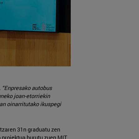
, “Enpresako autobus
neko joan-etorriekin
an oinarritutako ikuspegi
atzaren 31n graduatu zen
o proiektua burutu zuen MIT