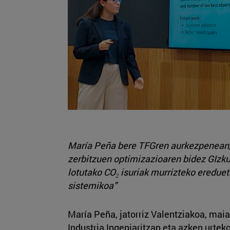
María Peña bere TFGren aurkezpenean
zerbitzuen optimizazioaren bidez GIzku
lotutako CO₂ isuriak murrizteko ereduet
sistemikoa”
María Peña, jatorriz Valentziakoa, mai
Industria Ingeniaritzan eta azken urtek