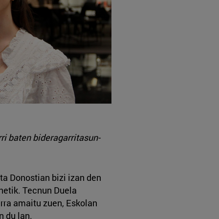
ri baten bideragarritasun-
eta Donostian bizi izan den
netik. Tecnun Duela
erra amaitu zuen, Eskolan
n du lan.