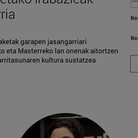
ria
No
No
ketak garapen jasangarriari
ko eta Masterreko lan onenak aitortzen
arritasunaren kultura sustatzea