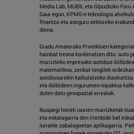
Media Lab, MUBIL eta GIpuzkoko Foru A
Gaur egun, KPMG-n teknologia aholkular
finantza eta aseguru sektoreko erakun
diena.
Gradu Amaierako Proiektuen kategorian 
hainbat tresna konbinatzen ditu: auto p
murrizteko enpresako autobus ibilbide
matematikoa, zenbat langilek ordezkat
autobusarekin kalkulatzeko ikaskuntza
eta ibilbideen ingurumen-inpaktua kal
duten datu geospazial errealak.
Ikuspegi honek isurien murrizketak kua
eta eskalagarria den irtenbide bat eska
lurralde zabalagoetan aplikagarria. Peñ
proposamen honek eguneroko CO₂ isuria