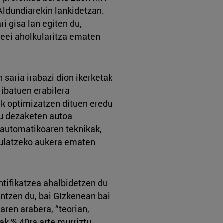
ldundiarekin lankidetzan.
i gisa lan egiten du,
deei aholkularitza ematen
saria irabazi dion ikerketak
ribatuen erabilera
ak optimizatzen dituen eredu
u dezaketen autoa
 automatikoaren teknikak,
kulatzeko aukera ematen
ntifikatzea ahalbidetzen du
intzen du, bai GIzkenean bai
aren arabera, “teorian,
k % 40ra arte murriztu