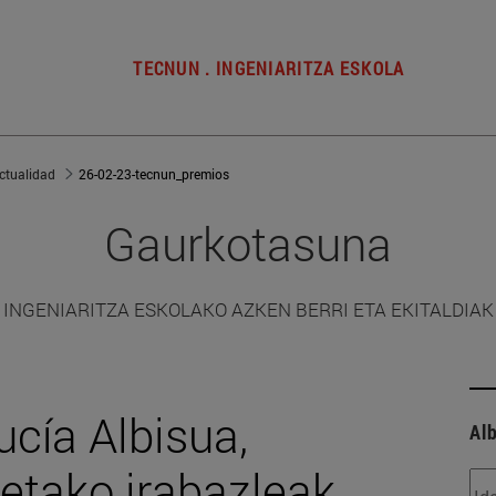
TECNUN . INGENIARITZA ESKOLA
ctualidad
26-02-23-tecnun_premios
Gaurkotasuna
INGENIARITZA ESKOLAKO AZKEN BERRI ETA EKITALDIAK
ucía Albisua,
Alb
ketako irabazleak