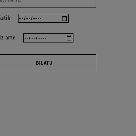
iztik
iz arte
BILATU