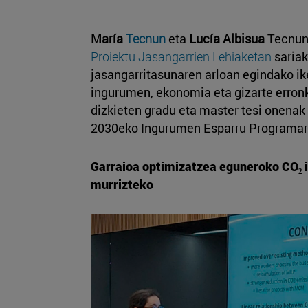
María
Tecnun
eta
Lucía Albisua
Tecnun
Proiektu Jasangarrien Lehiaketan
sariak
jasangarritasunaren arloan egindako i
ingurumen, ekonomia eta gizarte erron
dizkieten gradu eta master tesi onenak 
2030eko Ingurumen Esparru Programarek
Garraioa optimizatzea eguneroko CO₂ i
murrizteko