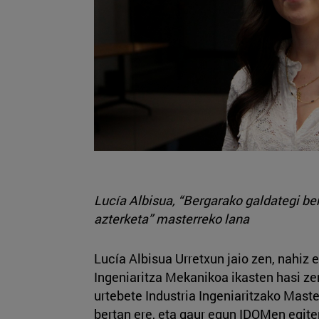
Lucía Albisua, “Bergarako galdategi ber
azterketa” masterreko lana
Lucía Albisua Urretxun jaio zen, nahiz 
Ingeniaritza Mekanikoa ikasten hasi ze
urtebete Industria Ingeniaritzako Mast
bertan ere, eta gaur egun IDOMen egite