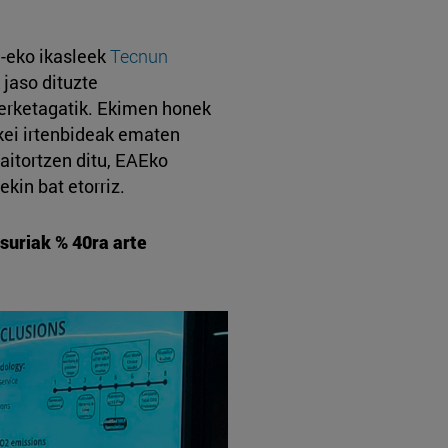
-eko ikasleek
Tecnun
 jaso dituzte
kerketagatik. Ekimen honek
kei irtenbideak ematen
aitortzen ditu, EAEko
in bat etorriz.
suriak % 40ra arte