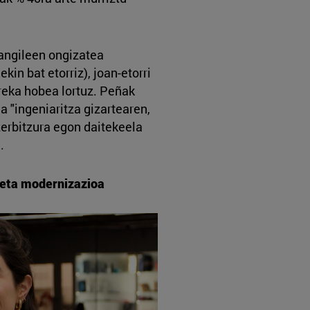
langileen ongizatea
kin bat etorriz), joan-etorri
reka hobea lortuz. Peñak
a "ingeniaritza gizartearen,
erbitzura egon daitekeela
.
 eta modernizazioa