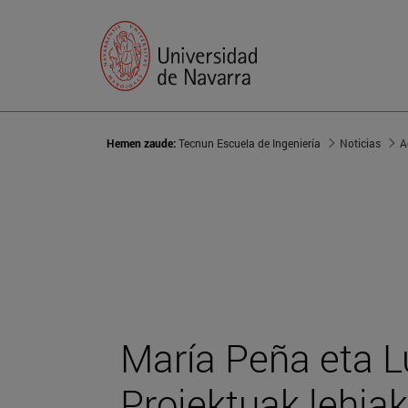
Hemen zaude:
Tecnun Escuela de Ingeniería
Noticias
A
María Peña eta L
Proiektuak lehia