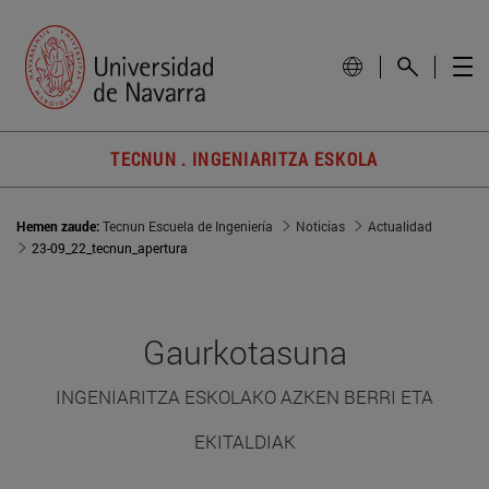
TECNUN . INGENIARITZA ESKOLA
Hemen zaude:
Tecnun Escuela de Ingeniería
Noticias
Actualidad
23-09_22_tecnun_apertura
Gaurkotasuna
INGENIARITZA ESKOLAKO AZKEN BERRI ETA
EKITALDIAK