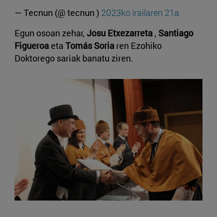
— Tecnun (@ tecnun )
2023ko irailaren 21a
Egun osoan zehar,
Josu Etxezarreta
,
Santiago
Figueroa
eta
Tomás Soria
ren Ezohiko
Doktorego sariak banatu ziren.