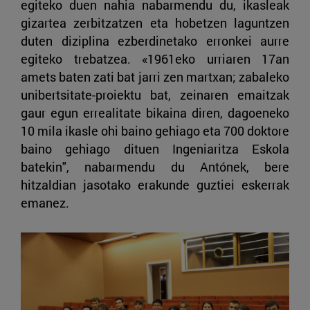
egiteko duen nahia nabarmendu du, ikasleak
gizartea zerbitzatzen eta hobetzen laguntzen
duten diziplina ezberdinetako erronkei aurre
egiteko trebatzea. «1961eko urriaren 17an
amets baten zati bat jarri zen martxan; zabaleko
unibertsitate-proiektu bat, zeinaren emaitzak
gaur egun errealitate bikaina diren, dagoeneko
10 mila ikasle ohi baino gehiago eta 700 doktore
baino gehiago dituen Ingeniaritza Eskola
batekin", nabarmendu du Antónek, bere
hitzaldian jasotako erakunde guztiei eskerrak
emanez.