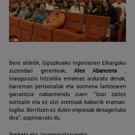
Bere aldetik, Gipuzkoako Ingeniarien Elkargoko
zuzendari gerenteak,
Alex Abancens
,
inaugurazio hitzaldia emateaz arduratu denak,
harreman pertsonalak eta sormena lantzearen
garrantzia nabarmendu zuen: “Izan zaitez
sortzaile eta ez utzi eremuak bakarrik eraman.
logika. Berritzen ez duten enpresak desagertuko
dira”, azpimarratu du.
Ikerketa eta Jasangarritasuneko