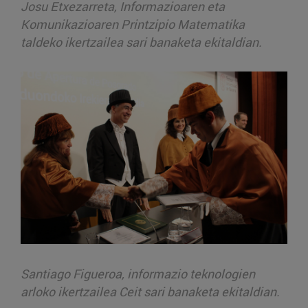
Josu Etxezarreta, Informazioaren eta
Komunikazioaren Printzipio Matematika
taldeko ikertzailea sari banaketa ekitaldian.
Santiago Figueroa, informazio teknologien
arloko ikertzailea Ceit sari banaketa ekitaldian.