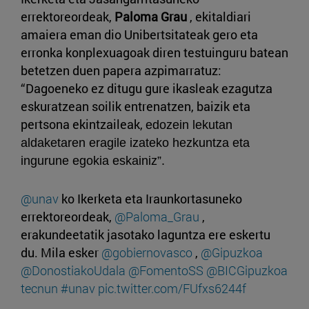
errektoreordeak,
Paloma Grau
, ekitaldiari
amaiera eman dio Unibertsitateak gero eta
erronka konplexuagoak diren testuinguru batean
betetzen duen papera azpimarratuz:
“Dagoeneko ez ditugu gure ikasleak ezagutza
eskuratzean soilik entrenatzen, baizik eta
pertsona ekintzaileak,
edozein lekutan
aldaketaren eragile izateko hezkuntza eta
ingurune egokia eskainiz”.
@unav
ko Ikerketa eta Iraunkortasuneko
errektoreordeak,
@Paloma_Grau
,
erakundeetatik jasotako laguntza ere eskertu
du. Mila esker
@gobiernovasco
,
@Gipuzkoa
@DonostiakoUdala
@FomentoSS
@BICGipuzkoa
tecnun
#unav
pic.twitter.com/FUfxs6244f