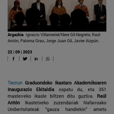
Argazkia
Ignacio Villameriel/Nere Gil-Negrete, Raúl
Antón, Paloma Grau, Jorge Juan Gil, Javier Aizpún.
22 | 09 | 2023
Tecnun
Graduondoko Ikastaro Akademikoaren
Inaugurazio Ekitaldia
ospatu du, eta 351
masterreko ikasle biltzen ditu guztira.
Raúl
Antón
Ikastetxeko zuzendariak Nafarroako
Unibertsitateak “gauza handiekin” amets