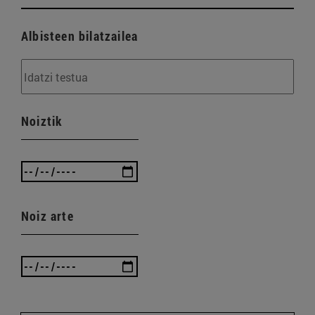
Albisteen bilatzailea
Noiztik
Noiz arte