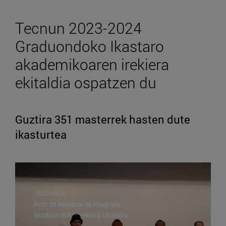
Tecnun 2023-2024
Graduondoko Ikastaro
akademikoaren irekiera
ekitaldia ospatzen du
Guztira 351 masterrek hasten dute
ikasturtea