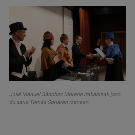
José Manuel Sánchez Moreno irakasleak jaso
du saria Tomás Soriaren izenean.