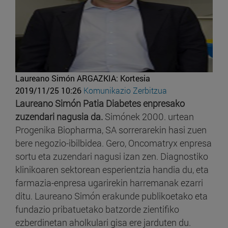
Laureano Simón
ARGAZKIA: Kortesia
2019/11/25 10:26
Komunikazio Zerbitzua
Laureano Simón
Patia Diabetes enpresako
zuzendari nagusia da.
Simónek 2000. urtean
Progenika Biopharma, SA sorrerarekin hasi zuen
bere negozio-ibilbidea. Gero, Oncomatryx enpresa
sortu eta zuzendari nagusi izan zen. Diagnostiko
klinikoaren sektorean esperientzia handia du, eta
farmazia-enpresa ugarirekin harremanak ezarri
ditu. Laureano Simón erakunde publikoetako eta
fundazio pribatuetako batzorde zientifiko
ezberdinetan aholkulari gisa ere jarduten du.