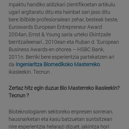
Inpaktu handiko aldizkari zientifikoetan artikulu
ugari argitaratu ditu eta hainbat sari jaso ditu
bere ibilbide profesionalean zehar, besteak beste,
Eurowards European Entrepreneur Award
2004an, Ernst & Young saria urteko Ekintzaile
berritzaileenari , 2010ean eta Ruban d. 'European
Business Awards-en ohorea – HSBC Bank,
2011n. Berriki bere esperientzia partekatzen ari
da
Ingeniaritza Biomedikoko Masterreko
ikasleekin. Tecnun .
Zertaz hitz egin duzue Bio Masterreko ikasleekin?
Tecnun ?
Bioteknologiaren sektoreko enpresen sorreran,
hausnarketan eta kasu batzuetan suntsitzean
nire esperientzia helarazi dizuet, jakintza hori