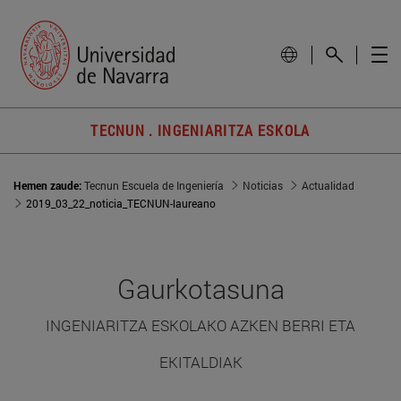
TECNUN . INGENIARITZA ESKOLA
Hemen zaude:
Tecnun Escuela de Ingeniería
Noticias
Actualidad
2019_03_22_noticia_TECNUN-laureano
Gaurkotasuna
INGENIARITZA ESKOLAKO AZKEN BERRI ETA
EKITALDIAK