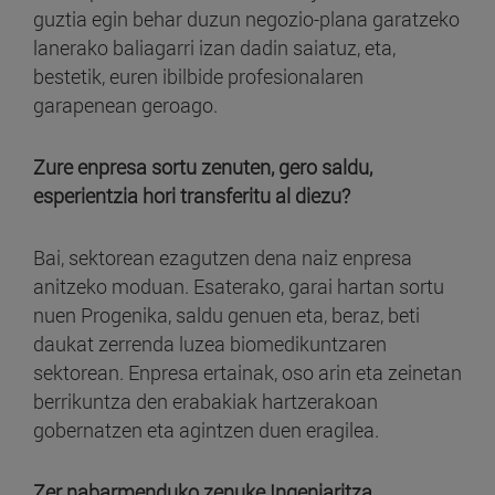
guztia egin behar duzun negozio-plana garatzeko
lanerako baliagarri izan dadin saiatuz, eta,
bestetik, euren ibilbide profesionalaren
garapenean geroago.
Zure enpresa sortu zenuten, gero saldu,
esperientzia hori transferitu al diezu?
Bai, sektorean ezagutzen dena naiz enpresa
anitzeko moduan. Esaterako, garai hartan sortu
nuen Progenika, saldu genuen eta, beraz, beti
daukat zerrenda luzea biomedikuntzaren
sektorean. Enpresa ertainak, oso arin eta zeinetan
berrikuntza den erabakiak hartzerakoan
gobernatzen eta agintzen duen eragilea.
Zer nabarmenduko zenuke Ingeniaritza