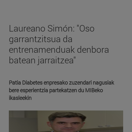
Laureano Simón: "Oso
garrantzitsua da
entrenamenduak denbora
batean jarraitzea"
Patia Diabetes enpresako zuzendari nagusiak
bere esperientzia partekatzen du MIBeko
ikasleekin