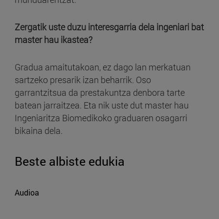
Zergatik uste duzu interesgarria dela ingeniari bat
master hau ikastea?
Gradua amaitutakoan, ez dago lan merkatuan
sartzeko presarik izan beharrik. Oso
garrantzitsua da prestakuntza denbora tarte
batean jarraitzea. Eta nik uste dut master hau
Ingeniaritza Biomedikoko graduaren osagarri
bikaina dela.
Beste albiste edukia
Audioa