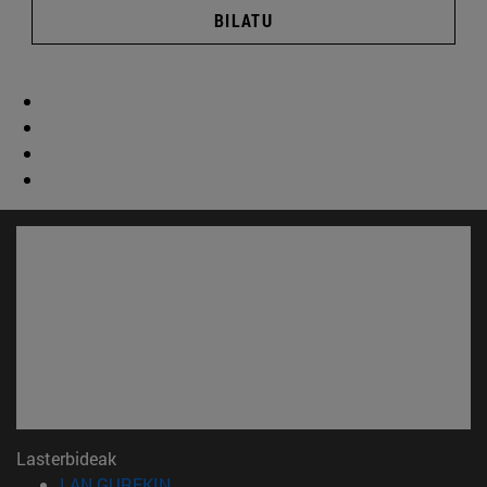
BILATU
Lasterbideak
(Beste leiho batean irekiko da)
LAN GUREKIN