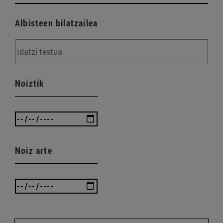
Albisteen bilatzailea
Noiztik
Noiz arte