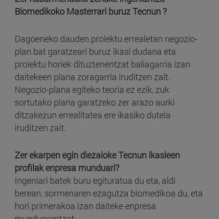
Biomedikoko Masterrari buruz Tecnun ?
Dagoeneko dauden proiektu errealetan negozio-
plan bat garatzeari buruz ikasi dudana eta
proiektu horiek dituztenentzat baliagarria izan
daitekeen plana zoragarria iruditzen zait.
Negozio-plana egiteko teoria ez ezik, zuk
sortutako plana garatzeko zer arazo aurki
ditzakezun errealitatea ere ikasiko dutela
iruditzen zait.
Zer ekarpen egin diezaioke Tecnun ikasleen
profilak enpresa munduari?
Ingeniari batek buru egituratua du eta, aldi
berean, sormenaren ezagutza biomedikoa du, eta
hori primerakoa izan daiteke enpresa
munduarentzat.