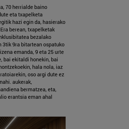
a, 70 herrialde baino
dute eta txapelketa
gitik hazi egin da, hasierako
. Era berean, txapelketak
nklusibitatea bezalako
n 3tik 9ra bitartean ospatuko
izena emanda, 9 eta 25 urte
, bai ekitaldi honekin, bai
ontzekoekin, hala nola, iaz
atoiarekin, oso argi dute ez
 nahi. aukerak,
 handiena bermatzea, eta,
lio erantsia eman ahal