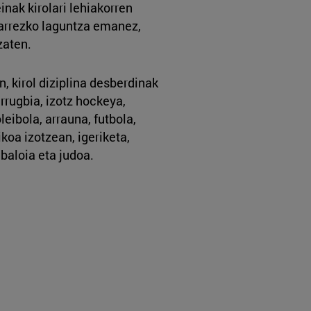
inak kirolari lehiakorren
harrezko laguntza emanez,
tzaten.
, kirol diziplina desberdinak
rrugbia, izotz hockeya,
eibola, arrauna, futbola,
ikoa izotzean, igeriketa,
skibaloia eta judoa.