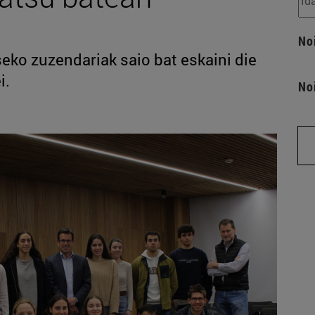
No
eko zuzendariak saio bat eskaini die
i.
No