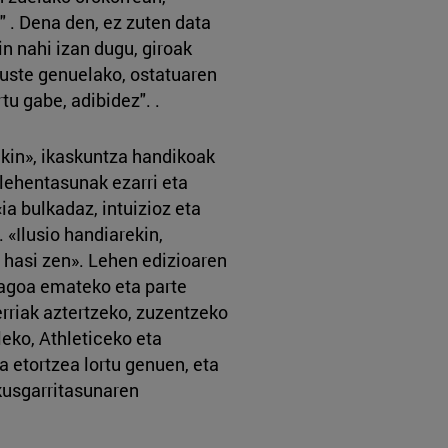
" . Dena den, ez zuten data
n nahi izan dugu, giroak
 uste genuelako, ostatuaren
tu gabe, adibidez". .
ekin», ikaskuntza handikoak
 lehentasunak ezarri eta
«ia bulkadaz, intuizioz eta
. «Ilusio handiarekin,
n hasi zen». Lehen edizioaren
diagoa emateko eta parte
erriak aztertzeko, zuzentzeko
leko, Athleticeko eta
 etortzea lortu genuen, eta
ikusgarritasunaren