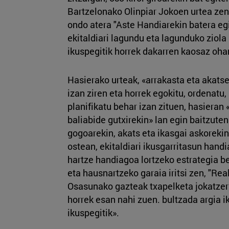
Bartzelonako Olinpiar Jokoen urtea zen
ondo atera "Aste Handiarekin batera egi
ekitaldiari lagundu eta lagunduko ziola
ikuspegitik horrek dakarren kaosaz ohar
Hasierako urteak, «arrakasta eta akats
izan ziren eta horrek egokitu, ordenatu,
planifikatu behar izan zituen, hasieran 
baliabide gutxirekin» lan egin baitzuten
gogoarekin, akats eta ikasgai askoreki
ostean, ekitaldiari ikusgarritasun han
hartze handiagoa lortzeko estrategia b
eta hausnartzeko garaia iritsi zen, "Rea
Osasunako gazteak txapelketa jokatzera
horrek esan nahi zuen. bultzada argia 
ikuspegitik».