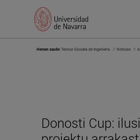
Hemen zaude:
Tecnun Escuela de Ingeniería
Noticias
A
Donosti Cup: ilus
proiektu arrakas