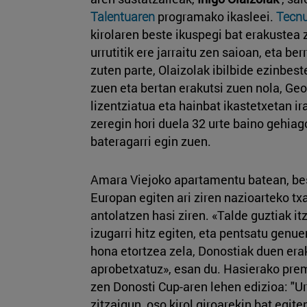
Talentuaren
programako ikasleei.
Tecn
kirolaren beste ikuspegi bat erakustea
urrutitik ere jarraitu zen saioan, eta be
zuten parte, Olaizolak ibilbide ezinbest
zuen eta bertan erakutsi zuen nola, Geo
lizentziatua eta hainbat ikastetxetan ira
zeregin hori duela 32 urte baino gehiag
bateragarri egin zuen.
Amara Viejoko apartamentu batean, bes
Europan egiten ari ziren nazioarteko tx
antolatzen hasi ziren. «Talde guztiak it
izugarri hitz egiten, eta pentsatu genue
hona etortzea zela, Donostiak duen era
aprobetxatuz», esan du. Hasierako pre
zen Donosti Cup-aren lehen edizioa: "Ur
zitzaigun, oso kirol giroarekin bat egit