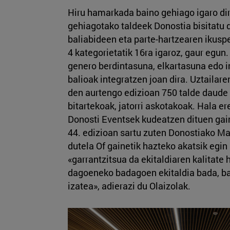
Hiru hamarkada baino gehiago igaro dir
gehiagotako taldeek Donostia bisitatu 
baliabideen eta parte-hartzearen ikuspe
4 kategorietatik 16ra igaroz, gaur egun
genero berdintasuna, elkartasuna edo i
balioak integratzen joan dira. Uztailare
den aurtengo edizioan 750 talde daude 
bitartekoak, jatorri askotakoak. Hala ere
Donosti Eventsek kudeatzen dituen gain
44. edizioan sartu zuten Donostiako Mar
dutela Of gainetik hazteko akatsik egin
«garrantzitsua da ekitaldiaren kalitate
dagoeneko badagoen ekitaldia bada, ba
izatea», adierazi du Olaizolak.