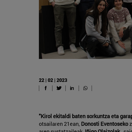
22 | 02 | 2023
"Kirol ekitaldi baten sorkuntza eta gar
otsailaren 21ean,
Donosti Eventoseko
z
aren sustatzaileak,
Iñigo Olaizolak
, sai