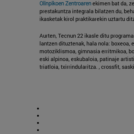
Olinpikoen Zentroaren
ekimen bat da, ze
prestakuntza integrala bilatzen du, be
ikasketak kirol praktikarekin uztartu di
Aurten, Tecnun 22 ikasle ditu programan
lantzen dituztenak, hala nola: boxeoa, e
motoziklismoa, gimnasia erritmikoa, bol
eski alpinoa, eskubaloia, patinaje artist
triatloia, txirrindularitza. , crossfit, sa