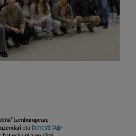
apena"
izenburupean,
uzendari eta
Donosti Cup-
o bat eskaini zien
Kirol