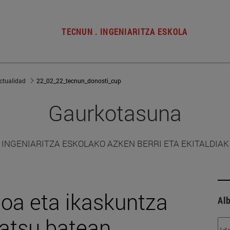
TECNUN . INGENIARITZA ESKOLA
ctualidad
22_02_22_tecnun_donosti_cup
Gaurkotasuna
INGENIARITZA ESKOLAKO AZKEN BERRI ETA EKITALDIAK
ioa eta ikaskuntza
Alb
tatsu batean