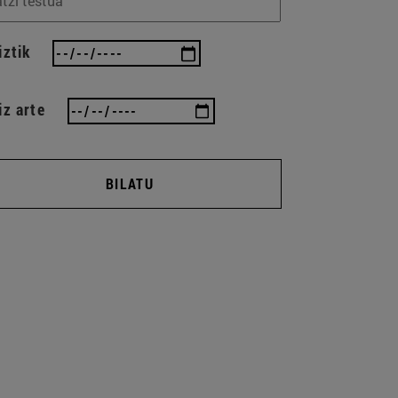
iztik
iz arte
BILATU