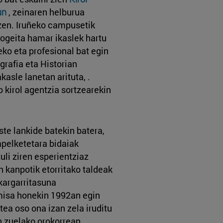
un
, zeinaren helburua
 zen. Iruñeko campusetik
rrogeita hamar ikaslek hartu
eko eta profesional bat egin
grafia eta Historian
kasle lanetan arituta, .
o kirol agentzia sortzearekin
te lankide batekin batera,
apelketetara bidaiak
zuli ziren esperientziaz
n kanpotik etorritako taldeak
kargarritasuna
misa honekin 1992an egin
tea oso ona izan zela iruditu
en zuelako orokorrean,