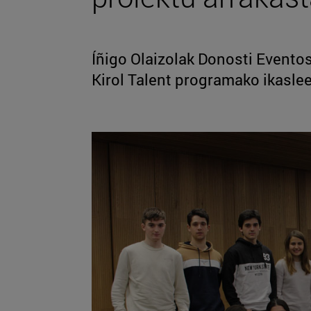
Íñigo Olaizolak Donosti Eventos
Kirol Talent programako ikaslee