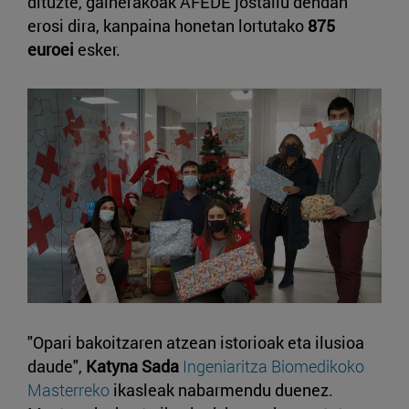
dituzte, gainerakoak AFEDE jostailu dendan
erosi dira, kanpaina honetan lortutako
875
euroei
esker.
"Opari bakoitzaren atzean istorioak eta ilusioa
daude",
Katyna Sada
Ingeniaritza Biomedikoko
Masterreko
ikasleak nabarmendu duenez.