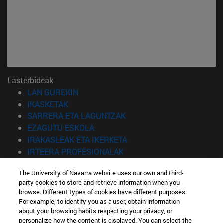
Lasterbideak
(Beste leiho batean irekiko da)
LAN GUREKIN
(Beste leiho batean irekiko da)
IKASKETAK
(Beste leiho batean irekiko 
SARRERA ETA LAGUNTZAK
(Beste leiho batean irekiko da)
EZAGUTU ESKOLA
(Beste leiho batean irekiko
IRAKASLEAK ETA IKERKETA
(Beste leiho batean irekiko 
IRTEERA PROFESIONALAK
(Beste leiho batean irekiko da)
IKASLEAK
The University of Navarra website uses our own and third-
party cookies to store and retrieve information when you
Informazioa
browse. Different types of cookies have different purposes.
TELEFONOA +34 943 21 98 77
For example, to identify you as a user, obtain information
ZEIN TITULUA INTERESATZEN ZAIZU?
about your browsing habits respecting your privacy, or
ZEIN MASTER INTERESATZEN ZAIZU?
personalize how the content is displayed. You can select the