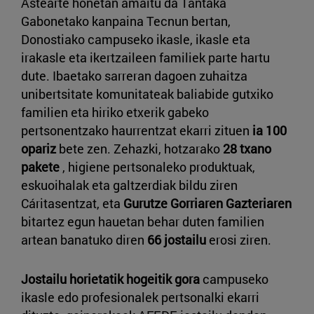
Astearte honetan amaitu da Tantaka
Gabonetako kanpaina Tecnun bertan,
Donostiako campuseko ikasle, ikasle eta
irakasle eta ikertzaileen familiek parte hartu
dute. Ibaetako sarreran dagoen zuhaitza
unibertsitate komunitateak baliabide gutxiko
familien eta hiriko etxerik gabeko
pertsonentzako haurrentzat ekarri zituen
ia 100
opariz
bete zen. Zehazki, hotzarako
28 txano
pakete
, higiene pertsonaleko produktuak,
eskuoihalak eta galtzerdiak bildu ziren
Cáritasentzat, eta
Gurutze Gorriaren Gazteriaren
bitartez egun hauetan behar duten familien
artean banatuko diren
66 jostailu
erosi ziren.
Jostailu horietatik hogeitik gora
campuseko
ikasle edo profesionalek pertsonalki ekarri