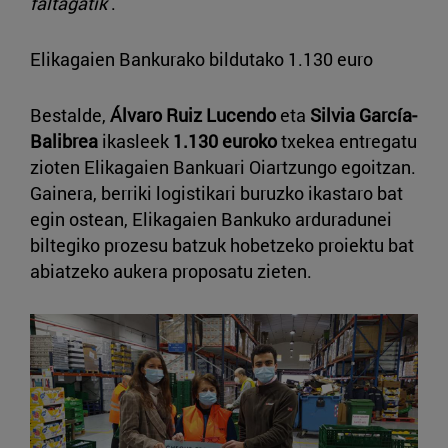
faltagatik
.
Elikagaien Bankurako bildutako 1.130 euro
Bestalde,
Álvaro Ruiz Lucendo
eta
Silvia García-
Balibrea
ikasleek
1.130 euroko
txekea entregatu
zioten Elikagaien Bankuari Oiartzungo egoitzan.
Gainera, berriki logistikari buruzko ikastaro bat
egin ostean, Elikagaien Bankuko arduradunei
biltegiko prozesu batzuk hobetzeko proiektu bat
abiatzeko aukera proposatu zieten.