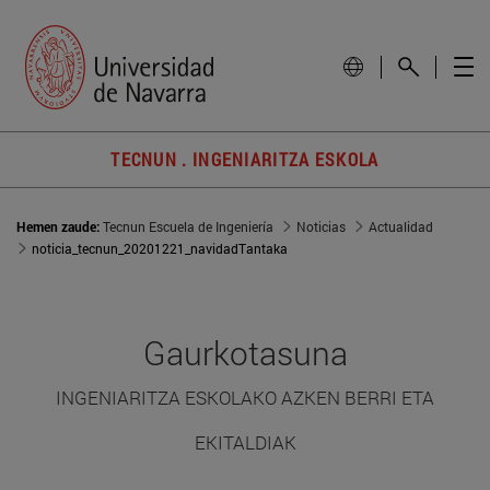
TECNUN . INGENIARITZA ESKOLA
Hemen zaude:
Tecnun Escuela de Ingeniería
Noticias
Actualidad
noticia_tecnun_20201221_navidadTantaka
Gaurkotasuna
INGENIARITZA ESKOLAKO AZKEN BERRI ETA
EKITALDIAK