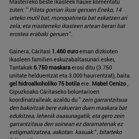
Masterreko beste ikasleek hauxe komentatu
zuten: "
Pilota gorrian ikusi genuen Eneko, 14
urteko mutil bat, monopatineta bat eskatzen ari
zela, eta masterreko ikasleen artean berari bat
erostea erabaki genuen
".
Gainera, Cáritasi
1.460 euro
eman dizkioten
ikasleen familien eskuzabaltasunari esker,
Tantakak
6.750 maskara
erosi ditu (3.750
unitate helduentzat eta 3.000 haurrentzat), baita
gel hidroalkoholiko 75 botila
ere.
Mabel Cenizo
,
Gipuzkoako Cáritaseko boluntarioen
koordinatzaileak, azaldu du "
zein garrantzitsua
den bakoitzak bere eskueran duen maskara bat
edukitzea, lehenik osasunagatik, eta gero zein
garrantzitsua den soinean ez daramatenak ez
estigmatizatzea, askotan. kasuak." , bitarteko