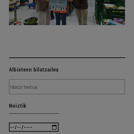
Albisteen bilatzailea
Noiztik