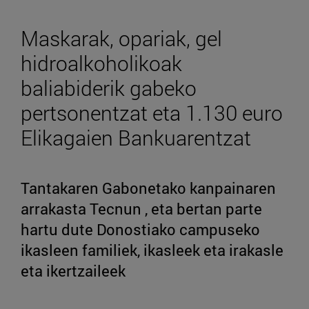
Maskarak, opariak, gel
hidroalkoholikoak
baliabiderik gabeko
pertsonentzat eta 1.130 euro
Elikagaien Bankuarentzat
Tantakaren Gabonetako kanpainaren
arrakasta Tecnun , eta bertan parte
hartu dute Donostiako campuseko
ikasleen familiek, ikasleek eta irakasle
eta ikertzaileek