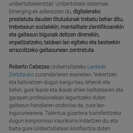
unibertsitateentzat. Unibertsitate sistemak,
Emerging-ek adierazten du,
digitalerako
prestatuta dauden tituludunak trebatu behar ditu,
trebetasun sozialekin, mentalitate zientifikoarekin
eta gaitasun bigunak deitzen direnekin,
enpatizatzeko, taldean lan egiteko eta besteekin
arrazoitzeko gaitasunean zentratuta
.
Roberto Cabezas
Unibertsitateko
Lanbide
Zerbitzuko
zuzendariaren esanetan, “eskertzen
eta baloratzen dugun kargu hau, lehenik eta
behin, gure ikasle eta ikasle ohien kalitatearen eta
garapen profesionalean laguntzeko duten
gaitasun handiaren ondorioa da. zure lan-
ingurunearena. Talentua gizartera transferitzeko
dugun konpromiso iraunkorra indartzen du, eta
baita gure Unibertsitatean konfiantza duten