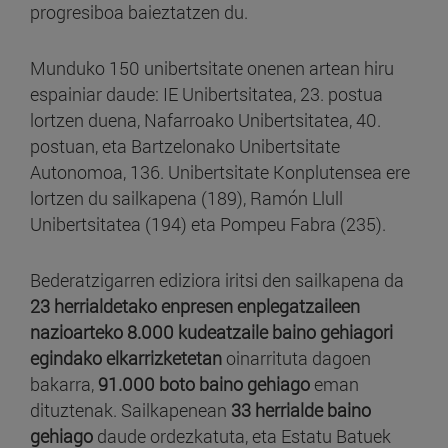
progresiboa baieztatzen du.
Munduko 150 unibertsitate onenen artean hiru
espainiar daude: IE Unibertsitatea, 23. postua
lortzen duena, Nafarroako Unibertsitatea, 40.
postuan, eta Bartzelonako Unibertsitate
Autonomoa, 136. Unibertsitate Konplutensea ere
lortzen du sailkapena (189), Ramón Llull
Unibertsitatea (194) eta Pompeu Fabra (235).
Bederatzigarren ediziora iritsi den sailkapena da
23 herrialdetako enpresen enplegatzaileen
nazioarteko 8.000 kudeatzaile baino gehiagori
egindako elkarrizketetan
oinarrituta dagoen
bakarra,
91.000 boto baino gehiago
eman
dituztenak. Sailkapenean
33 herrialde baino
gehiago
daude ordezkatuta, eta Estatu Batuek