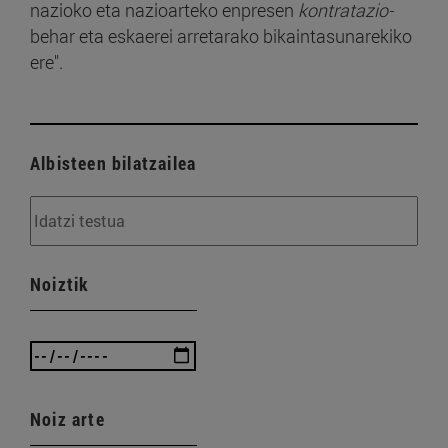
nazioko eta nazioarteko enpresen
kontratazio-
behar eta eskaerei arretarako bikaintasunarekiko
ere".
Albisteen bilatzailea
Noiztik
Noiz arte