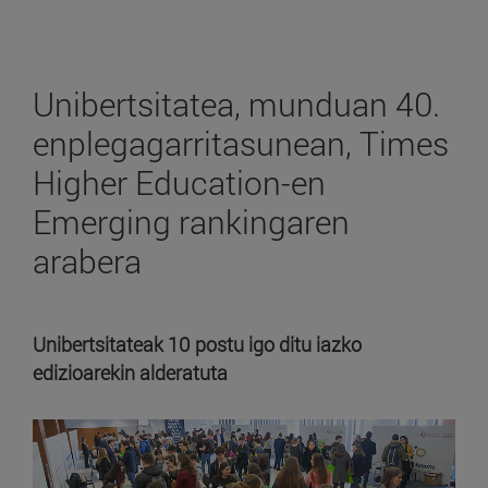
Unibertsitatea, munduan 40.
enplegagarritasunean, Times
Higher Education-en
Emerging rankingaren
arabera
Unibertsitateak 10 postu igo ditu iazko
edizioarekin alderatuta