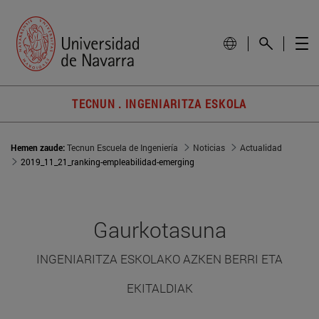
TECNUN . INGENIARITZA ESKOLA
Hemen zaude:
Tecnun Escuela de Ingeniería
Noticias
Actualidad
2019_11_21_ranking-empleabilidad-emerging
Gaurkotasuna
INGENIARITZA ESKOLAKO AZKEN BERRI ETA
EKITALDIAK