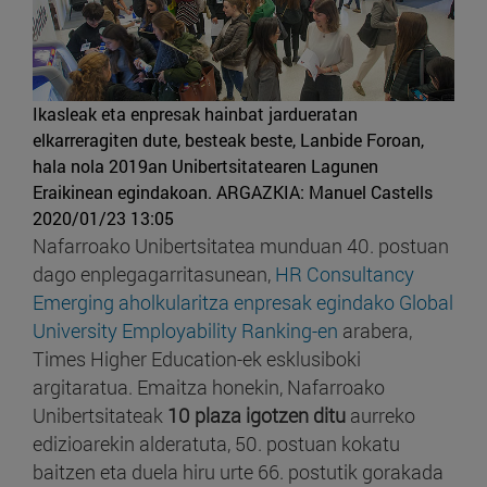
Ikasleak eta enpresak hainbat jardueratan
elkarreragiten dute, besteak beste, Lanbide Foroan,
hala nola 2019an Unibertsitatearen Lagunen
Eraikinean egindakoan.
ARGAZKIA: Manuel Castells
2020/01/23 13:05
Nafarroako Unibertsitatea munduan 40. postuan
dago enplegagarritasunean,
HR Consultancy
Emerging aholkularitza enpresak egindako Global
University Employability Ranking-en
arabera,
Times Higher Education-ek esklusiboki
argitaratua. Emaitza honekin, Nafarroako
Unibertsitateak
10 plaza igotzen ditu
aurreko
edizioarekin alderatuta, 50. postuan kokatu
baitzen eta duela hiru urte 66. postutik gorakada