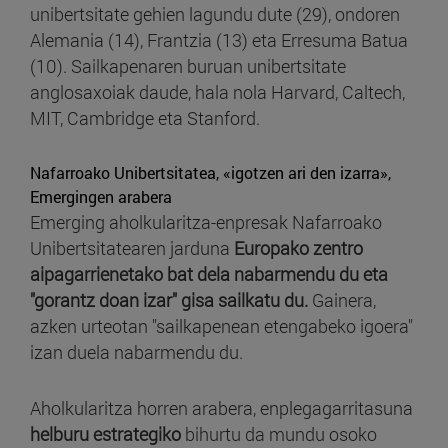
unibertsitate gehien lagundu dute (29), ondoren
Alemania (14), Frantzia (13) eta Erresuma Batua
(10). Sailkapenaren buruan unibertsitate
anglosaxoiak daude, hala nola Harvard, Caltech,
MIT, Cambridge eta Stanford.
Nafarroako Unibertsitatea, «igotzen ari den izarra»,
Emergingen arabera
Emerging aholkularitza-enpresak Nafarroako
Unibertsitatearen jarduna
Europako zentro
aipagarrienetako bat dela nabarmendu du eta
"gorantz doan izar" gisa sailkatu du.
Gainera,
azken urteotan "sailkapenean etengabeko igoera"
izan duela nabarmendu du.
Aholkularitza horren arabera, enplegagarritasuna
helburu estrategiko
bihurtu da mundu osoko