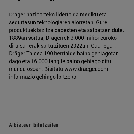
Dräger nazioarteko liderra da mediku eta
segurtasun teknologiaren alorretan. Gure
produktuek bizitza babesten eta salbatzen dute.
1889an sortua, Drägerrek 3.000 milioi euroko
diru-sarrerak sortu zituen 2022an. Gaur egun,
Dräger Taldea 190 herrialde baino gehiagotan
dago eta 16.000 langile baino gehiago ditu
mundu osoan. Bisitatu www.draeger.com
informazio gehiago lortzeko.
Albisteen bilatzailea