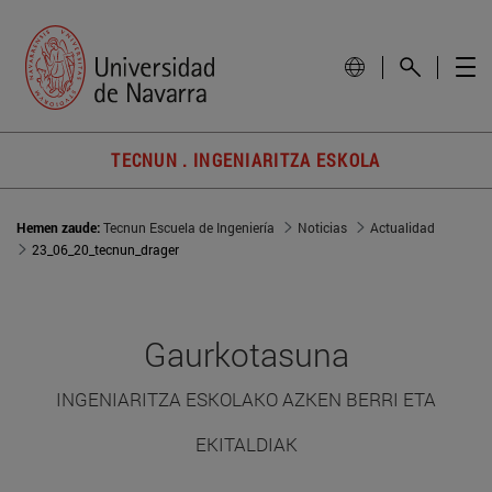
TECNUN . INGENIARITZA ESKOLA
Hemen zaude:
Tecnun Escuela de Ingeniería
Noticias
Actualidad
23_06_20_tecnun_drager
Gaurkotasuna
INGENIARITZA ESKOLAKO AZKEN BERRI ETA
EKITALDIAK