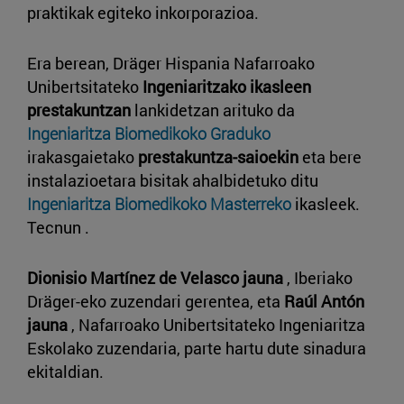
praktikak egiteko inkorporazioa.
Era berean, Dräger Hispania Nafarroako
Unibertsitateko
Ingeniaritzako ikasleen
prestakuntzan
lankidetzan arituko da
Ingeniaritza Biomedikoko Graduko
irakasgaietako
prestakuntza-saioekin
eta bere
instalazioetara bisitak ahalbidetuko ditu
Ingeniaritza Biomedikoko Masterreko
ikasleek.
Tecnun .
Dionisio Martínez de Velasco jauna
, Iberiako
Dräger-eko zuzendari gerentea, eta
Raúl Antón
jauna
, Nafarroako Unibertsitateko Ingeniaritza
Eskolako zuzendaria, parte hartu dute sinadura
ekitaldian.