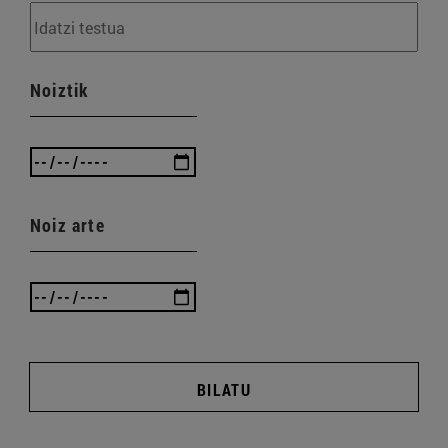
Noiztik
Noiz arte
BILATU