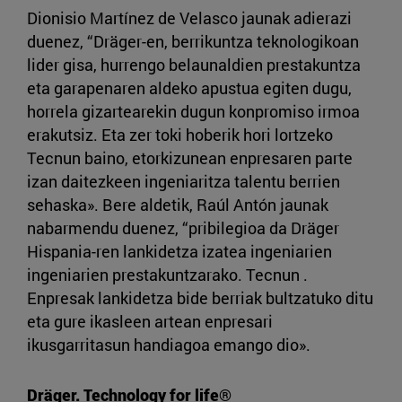
Dionisio Martínez de Velasco jaunak adierazi
duenez, “Dräger-en, berrikuntza teknologikoan
lider gisa, hurrengo belaunaldien prestakuntza
eta garapenaren aldeko apustua egiten dugu,
horrela gizartearekin dugun konpromiso irmoa
erakutsiz. Eta zer toki hoberik hori lortzeko
Tecnun baino, etorkizunean enpresaren parte
izan daitezkeen ingeniaritza talentu berrien
sehaska». Bere aldetik, Raúl Antón jaunak
nabarmendu duenez, “pribilegioa da Dräger
Hispania-ren lankidetza izatea ingeniarien
ingeniarien prestakuntzarako. Tecnun .
Enpresak lankidetza bide berriak bultzatuko ditu
eta gure ikasleen artean enpresari
ikusgarritasun handiagoa emango dio».
Dräger. Technology for life®