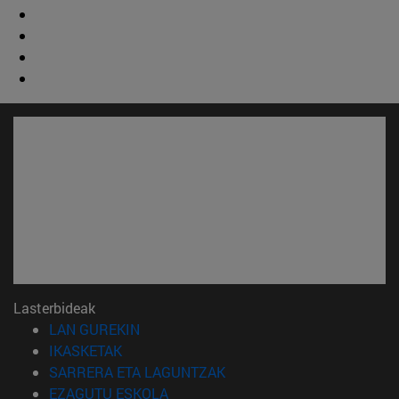
Lasterbideak
(Beste leiho batean irekiko da)
LAN GUREKIN
(Beste leiho batean irekiko da)
IKASKETAK
(Beste leiho batean irekiko 
SARRERA ETA LAGUNTZAK
(Beste leiho batean irekiko da)
EZAGUTU ESKOLA