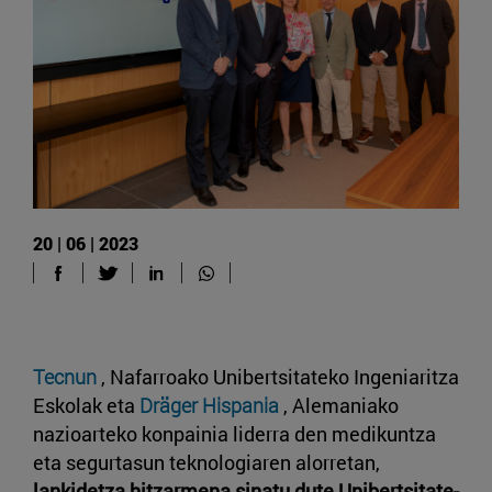
20 | 06 | 2023
Tecnun
, Nafarroako Unibertsitateko Ingeniaritza
Eskolak eta
Dräger Hispania
, Alemaniako
nazioarteko konpainia liderra den medikuntza
eta segurtasun teknologiaren alorretan,
lankidetza hitzarmena sinatu dute Unibertsitate-