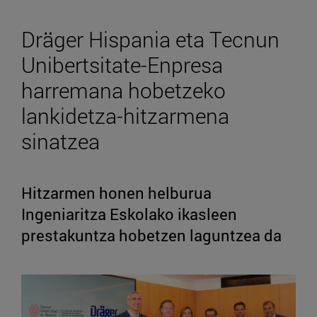
Dräger Hispania eta Tecnun
Unibertsitate-Enpresa
harremana hobetzeko
lankidetza-hitzarmena
sinatzea
Hitzarmen honen helburua
Ingeniaritza Eskolako ikasleen
prestakuntza hobetzen laguntzea da