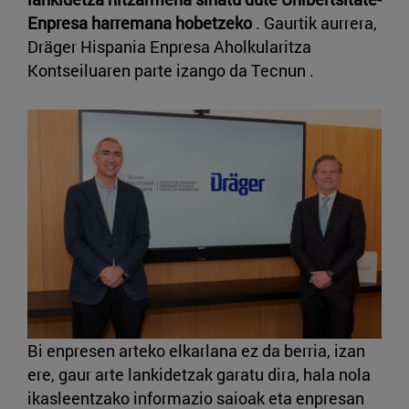
Enpresa harremana hobetzeko
. Gaurtik aurrera,
Dräger Hispania Enpresa Aholkularitza
Kontseiluaren parte izango da Tecnun .
Bi enpresen arteko elkarlana ez da berria, izan
ere, gaur arte lankidetzak garatu dira, hala nola
ikasleentzako informazio saioak eta enpresan