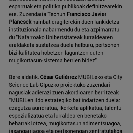
esparruak eta politika publikoak definitzearekin
ere. Zuzendaria Tecnun
Francisco Javier
Planesek
hainbat eragilerekin duen lankidetza
instituzionala nabarmendu du eta azpimarratu
du "Nafarroako Unibertsitateak lurraldearen
eraldaketa sustatzea duela helburu, pertsonen
bizi-kalitatea hobetzen laguntzen duten
mugikortasun-sistema berrien bidez".
Bere aldetik,
César Gutiérrez
MUBILeko eta City
Science Lab GIpuzko proiektuko zuzendari
nagusiak adierazi zuen akordioaren berritzeak
“MUBILen ildo estrategiko bat indartzen duela:
ezagutza aurreratua, ikerketa aplikatua, talentu
espezializatua eta lurraldearen benetako
beharrak lotzea, mugikortasun adimentsuagoa,
jasangarriagoa eta pertsonengan zentratutakoa