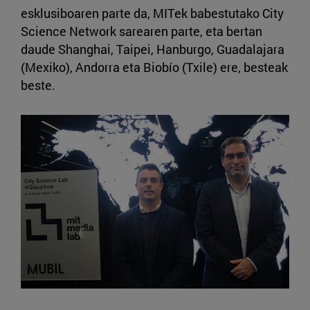
esklusiboaren parte da, MITek babestutako City
Science Network sarearen parte, eta bertan
daude Shanghai, Taipei, Hanburgo, Guadalajara
(Mexiko), Andorra eta Biobío (Txile) ere, besteak
beste.