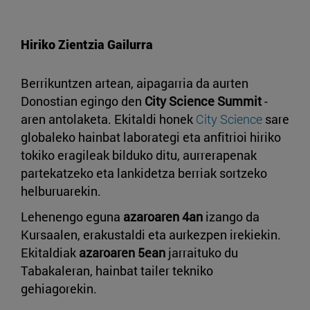
Hiriko Zientzia Gailurra
Berrikuntzen artean, aipagarria da aurten
Donostian egingo den
City Science Summit
-
aren antolaketa. Ekitaldi honek
City Science
sare
globaleko hainbat laborategi eta anfitrioi hiriko
tokiko eragileak bilduko ditu, aurrerapenak
partekatzeko eta lankidetza berriak sortzeko
helburuarekin.
Lehenengo eguna
azaroaren 4an
izango da
Kursaalen, erakustaldi eta aurkezpen irekiekin.
Ekitaldiak
azaroaren 5ean
jarraituko du
Tabakaleran, hainbat tailer tekniko
gehiagorekin.