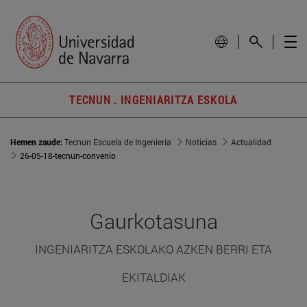
TECNUN . INGENIARITZA ESKOLA
Hemen zaude:
Tecnun Escuela de Ingeniería
Noticias
Actualidad
26-05-18-tecnun-convenio
Gaurkotasuna
INGENIARITZA ESKOLAKO AZKEN BERRI ETA
EKITALDIAK