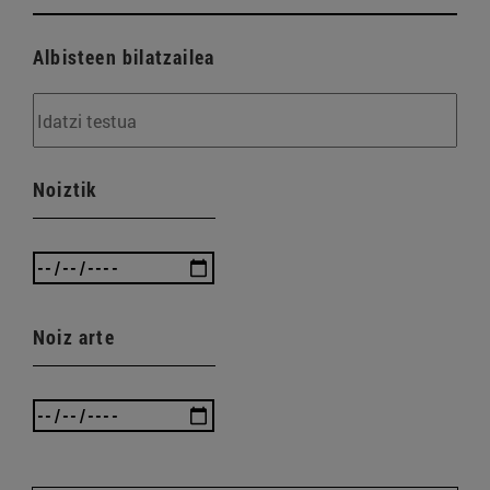
Albisteen bilatzailea
Noiztik
Noiz arte