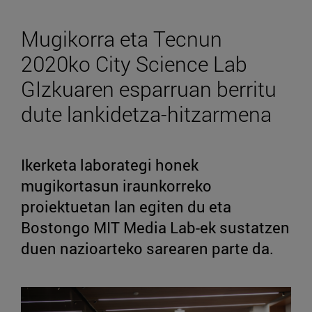
Mugikorra eta Tecnun
2020ko City Science Lab
GIzkuaren esparruan berritu
dute lankidetza-hitzarmena
Ikerketa laborategi honek
mugikortasun iraunkorreko
proiektuetan lan egiten du eta
Bostongo MIT Media Lab-ek sustatzen
duen nazioarteko sarearen parte da.