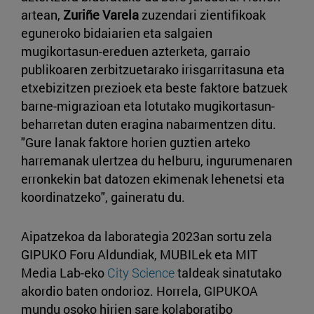
artean,
Zuriñe Varela
zuzendari zientifikoak
eguneroko bidaiarien eta salgaien
mugikortasun-ereduen azterketa, garraio
publikoaren zerbitzuetarako irisgarritasuna eta
etxebizitzen prezioek eta beste faktore batzuek
barne-migrazioan eta lotutako mugikortasun-
beharretan duten eragina nabarmentzen ditu.
"Gure lanak faktore horien guztien arteko
harremanak ulertzea du helburu, ingurumenaren
erronkekin bat datozen ekimenak lehenetsi eta
koordinatzeko", gaineratu du.
Aipatzekoa da laborategia 2023an sortu zela
GIPUKO Foru Aldundiak, MUBILek eta MIT
Media Lab-eko
City Science
taldeak sinatutako
akordio baten ondorioz. Horrela, GIPUKOA
mundu osoko hirien sare kolaboratibo