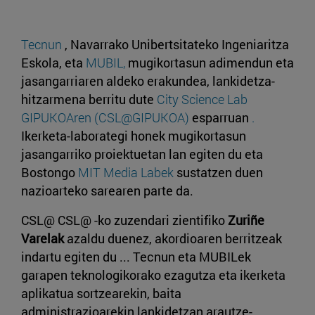
Tecnun
, Navarrako Unibertsitateko Ingeniaritza
Eskola, eta
MUBIL,
mugikortasun adimendun eta
jasangarriaren aldeko erakundea, lankidetza-
hitzarmena berritu dute
City Science Lab
GIPUKOAren (CSL@GIPUKOA)
esparruan
.
Ikerketa-laborategi honek mugikortasun
jasangarriko proiektuetan lan egiten du eta
Bostongo
MIT Media Labek
sustatzen duen
nazioarteko sarearen parte da.
CSL@ CSL@ -ko zuzendari zientifiko
Zuriñe
Varelak
azaldu duenez, akordioaren berritzeak
indartu egiten du ... Tecnun eta MUBILek
garapen teknologikorako ezagutza eta ikerketa
aplikatua sortzearekin, baita
administrazioarekin lankidetzan arautze-