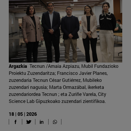
Argazkia
Tecnun /Amaia Azpiazu, Mubil Fundazioko
Proiektu Zuzendaritza; Francisco Javier Planes,
zuzendaria Tecnun César Gutiérrez, Mubileko
zuzendari nagusia; Marta Ormazábal, ikerketa
zuzendariordea Tecnun ; eta Zuriñe Varela, City
Science Lab Gipuzkoako zuzendari zientifikoa.
18 | 05 | 2026