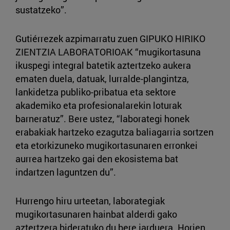
sustatzeko”.
Gutiérrezek azpimarratu zuen GIPUKO HIRIKO
ZIENTZIA LABORATORIOAK “mugikortasuna
ikuspegi integral batetik aztertzeko aukera
ematen duela, datuak, lurralde-plangintza,
lankidetza publiko-pribatua eta sektore
akademiko eta profesionalarekin loturak
barneratuz”. Bere ustez, “laborategi honek
erabakiak hartzeko ezagutza baliagarria sortzen
eta etorkizuneko mugikortasunaren erronkei
aurrea hartzeko gai den ekosistema bat
indartzen laguntzen du”.
Hurrengo hiru urteetan, laborategiak
mugikortasunaren hainbat alderdi gako
aztertzera bideratuko du bere jarduera. Horien