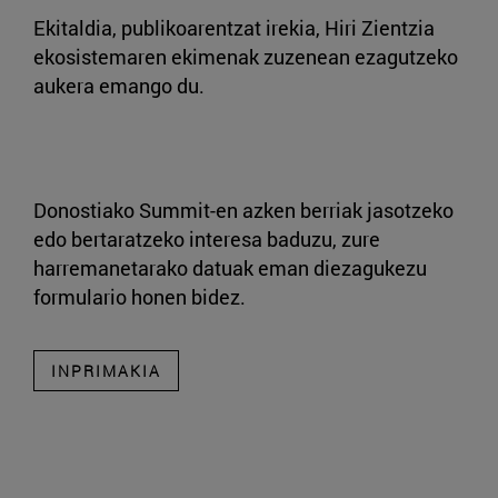
Ekitaldia, publikoarentzat irekia, Hiri Zientzia
ekosistemaren ekimenak zuzenean ezagutzeko
aukera emango du.
Donostiako Summit-en azken berriak jasotzeko
edo bertaratzeko interesa baduzu, zure
harremanetarako datuak eman diezagukezu
formulario honen bidez.
INPRIMAKIA