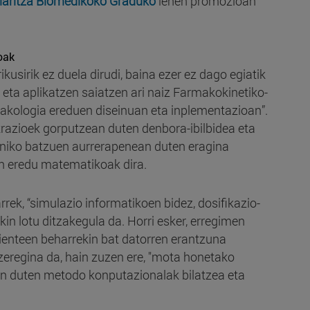
iaritza Biomedikoko Graduko
lehen promozioan
oak
ikusirik ez duela dirudi, baina ezer ez dago egiatik
eta aplikatzen saiatzen ari naiz Farmakokinetiko-
ologia ereduen diseinuan eta inplementazioan”.
razioek gorputzean duten denbora-ibilbidea eta
iniko batzuen aurrerapenean duten eragina
en eredu matematikoak dira.
rrek, “simulazio informatikoen bidez, dosifikazio-
kin lotu ditzakegula da. Horri esker, erregimen
ienteen beharrekin bat datorren erantzuna
 zeregina da, hain zuzen ere, "mota honetako
en duten metodo konputazionalak bilatzea eta