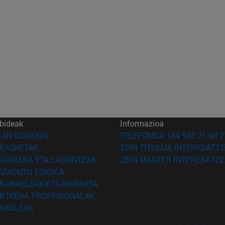
bideak
Informazioa
(Beste leiho batean irekiko da)
LAN GUREKIN
TELEFONOA +34 943 21 98 7
(Beste leiho batean irekiko da)
IKASKETAK
ZEIN TITULUA INTERESATZE
(Beste leiho batean irekiko da)
SARRERA ETA LAGUNTZAK
ZEIN MASTER INTERESATZE
(Beste leiho batean irekiko da)
EZAGUTU ESKOLA
(Beste leiho batean irekiko da)
IRAKASLEAK ETA IKERKETA
(Beste leiho batean irekiko da)
IRTEERA PROFESIONALAK
(Beste leiho batean irekiko da)
IKASLEAK