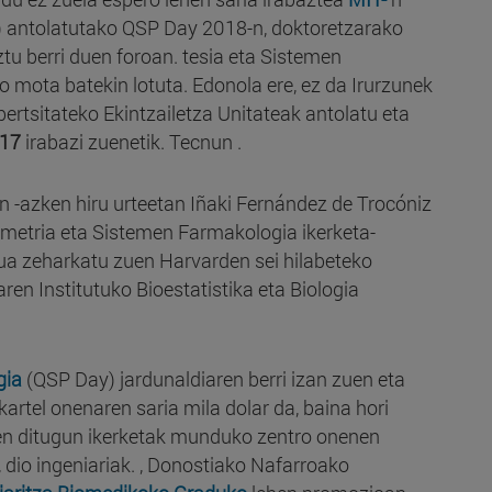
) antolatutako QSP Day 2018-n, doktoretzarako
ztu berri duen foroan. tesia eta Sistemen
mota batekin lotuta. Edonola ere, ez da Irurzunek
bertsitateko Ekintzailetza Unitateak antolatu eta
17
irabazi zuenetik. Tecnun .
n -azken hiru urteetan Iñaki Fernández de Trocóniz
metria eta Sistemen Farmakologia ikerketa-
tzua zeharkatu zuen Harvarden sei hilabeteko
ren Institutuko Bioestatistika eta Biologia
gia
(QSP Day) jardunaldiaren berri izan zuen eta
artel onenaren saria mila dolar da, baina hori
ten ditugun ikerketak munduko zentro onenen
 dio ingeniariak. , Donostiako Nafarroako