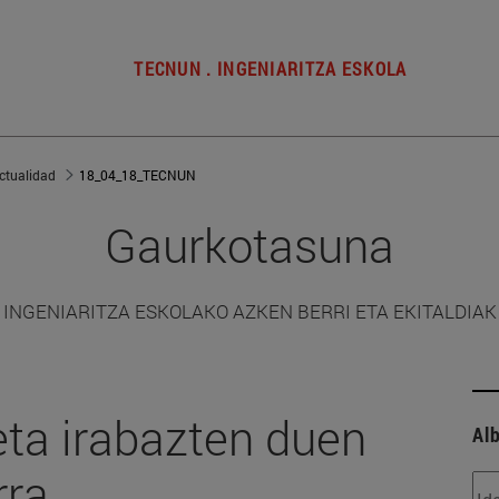
TECNUN . INGENIARITZA ESKOLA
ctualidad
18_04_18_TECNUN
Gaurkotasuna
INGENIARITZA ESKOLAKO AZKEN BERRI ETA EKITALDIAK
eta irabazten duen
Alb
rra