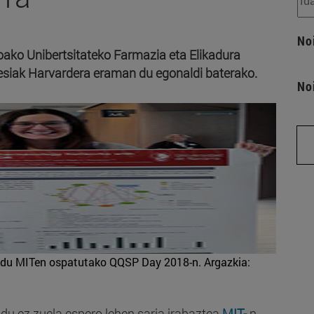
No
oako Unibertsitateko Farmazia eta Elikadura
tesiak Harvardera eraman du egonaldi baterako.
No
azi du MITen ospatutako QQSP Day 2018-n.
Argazkia:
 du ez zuela espero lehen saria irabaztea
MIT-
n