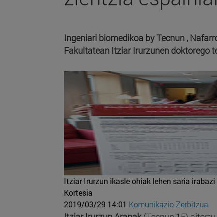
Ingeniari biomedikoa by Tecnun , Nafarr
Fakultatean Itziar Irurzunen doktorego 
Itziar Irurzun ikasle ohiak lehen saria irab
Kortesia
2019/03/29 14:01
Komunikazio Zerbitzua
Itziar Irurzun Aranak
(Tecnun'15) aitortu