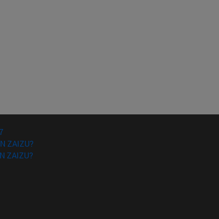
7
N ZAIZU?
N ZAIZU?