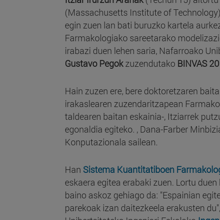
(Massachusetts Institute of Technology
egin zuen lan bati buruzko kartela aurke
Farmakologiako sareetarako modelizazio 
irabazi duen lehen saria, Nafarroako Uni
Gustavo Pegok
zuzendutako
BINVAS 20
Hain zuzen ere, bere doktoretzaren baita
irakaslearen zuzendaritzapean Farmako
taldearen baitan eskainia-, Itziarrek pu
egonaldia egiteko. , Dana-Farber Minbizia
Konputazionala sailean.
Han
Sistema Kuantitatiboen Farmakolo
eskaera egitea erabaki zuen. Lortu duen k
baino askoz gehiago da: "Espainian egi
parekoak izan daitezkeela erakusten du",