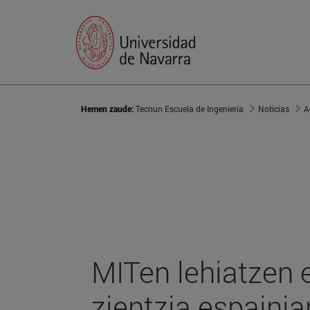
Hemen zaude:
Tecnun Escuela de Ingeniería
Noticias
A
MITen lehiatzen 
zientzia espainia