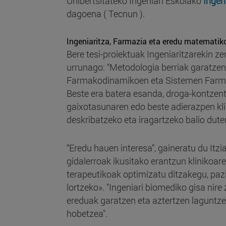
Unibertsitateko Ingeniari Eskolako
Ingen
dagoena ( Tecnun ).
Ingeniaritza, Farmazia eta eredu matematik
Bere tesi-proiektuak Ingeniaritzarekin zer
urrunago: “Metodologia berriak garatzen 
Farmakodinamikoen eta Sistemen Farmak
Beste era batera esanda, droga-kontzent
gaixotasunaren edo beste adierazpen kl
deskribatzeko eta iragartzeko balio dut
“Eredu hauen interesa”, gaineratu du Itzia
gidalerroak ikusitako erantzun klinikoare
terapeutikoak optimizatu ditzakegu, paz
lortzeko». "Ingeniari biomediko gisa nire
ereduak garatzen eta aztertzen laguntz
hobetzea".