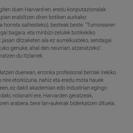
egiten duen Harvard-en, eredu konputazionalak
pian erabiltzen diren botiken aurkako
ta horrela saihesteko), besteak beste. "Tumorearen
ai bagara, eta minbizi-zelulek botikekiko
 jasan ditzaketen ala ez aurreikusteko, sendagai
uko genuke, ahal den neurrian, atzeratzeko".
ratzen du Itziarrek.
tzen duenean, erronka profesional berriak irekiko
tu nire etorkizuna, nahiz eta eredu mota hauek
keen, ez dakit akademian edo industrian egingo
adaki, nolanahi ere, Harvarden geratzeak,
en arabera, bere lan-aukerak biderkatzen dituela.