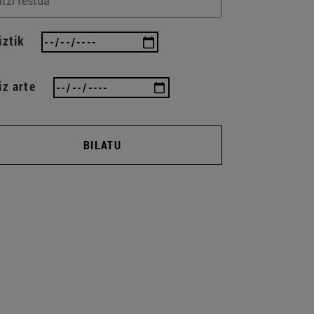
iztik
iz arte
BILATU