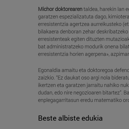
Michor doktorearen
taldea, harekin lan 
garatzen espezializatuta dago, kimiotera
erresistentzia agertzea aurreikusteko (e
bilakaera denboran zehar deskribatzeko g
erresistenteak egiten dituzten mutazioak
bat administratzeko modurik onena bilat
erresistentzia horien agerpena», azpimar
Egonaldia amaitu eta doktoregoa defenda
zaizkio. “Ez daukat oso argi nola bidera
ikertzen eta garatzen jarraitu nahiko nu
dudan, edo nire negozioaren bitartez”. B
enplegagarritasun eredu matematiko oror
Beste albiste edukia