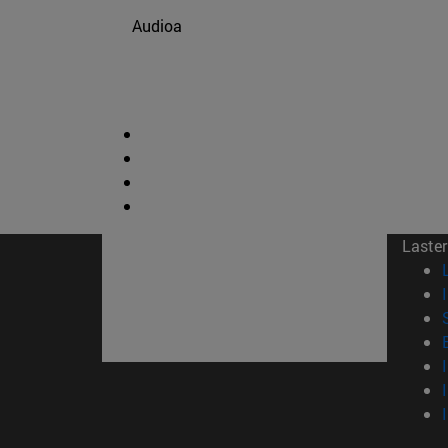
Audioa
Laster