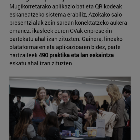
Mugikorretarako aplikazio bat eta QR kodeak
eskaneatzeko sistema erabiliz, Azokako saio
presentzialak zein sarean konektatzeko aukera
emanez, ikasleek euren CVak enpresekin
partekatu ahal izan zituzten. Gainera, lineako
plataformaren eta aplikazioaren bidez, parte
hartzaileek
490 praktika eta lan eskaintza
eskatu ahal izan zituzten.