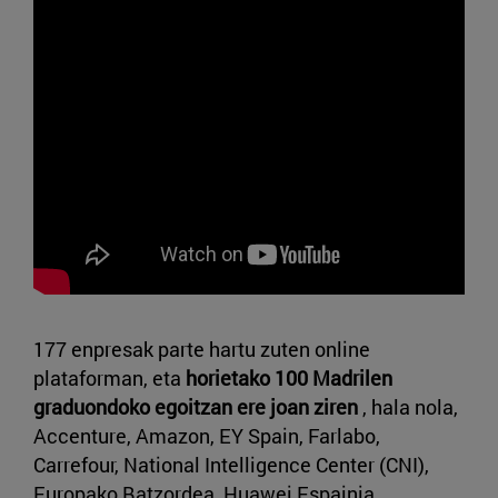
177 enpresak parte hartu zuten online
plataforman, eta
horietako 100 Madrilen
graduondoko egoitzan ere joan ziren
, hala nola,
Accenture, Amazon, EY Spain, Farlabo,
Carrefour, National Intelligence Center (CNI),
Europako Batzordea, Huawei Espainia,