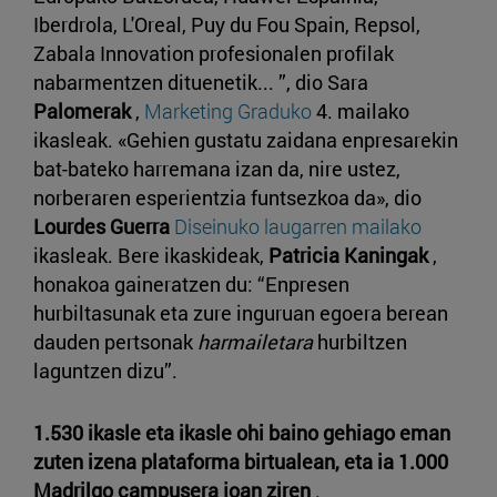
Iberdrola, L'Oreal, Puy du Fou Spain, Repsol,
Zabala Innovation profesionalen profilak
nabarmentzen dituenetik... ”, dio Sara
Palomerak
,
Marketing Graduko
4. mailako
ikasleak. «Gehien gustatu zaidana enpresarekin
bat-bateko harremana izan da, nire ustez,
norberaren esperientzia funtsezkoa da», dio
Lourdes Guerra
Diseinuko laugarren mailako
ikasleak. Bere ikaskideak,
Patricia Kaningak
,
honakoa gaineratzen du: “Enpresen
hurbiltasunak eta zure inguruan egoera berean
dauden pertsonak
harmailetara
hurbiltzen
laguntzen dizu”.
1.530 ikasle eta ikasle ohi baino gehiago eman
zuten izena plataforma birtualean, eta ia 1.000
Madrilgo campusera joan ziren
.