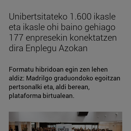
Unibertsitateko 1.600 ikasle
eta ikasle ohi baino gehiago
177 enpresekin konektatzen
dira Enplegu Azokan
Formatu hibridoan egin zen lehen
aldiz: Madrilgo graduondoko egoitzan
pertsonalki eta, aldi berean,
plataforma birtualean.