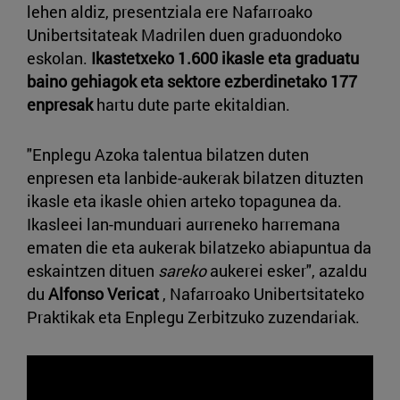
lehen aldiz, presentziala ere Nafarroako
Unibertsitateak Madrilen duen graduondoko
eskolan.
Ikastetxeko 1.600 ikasle eta graduatu
baino gehiagok eta sektore ezberdinetako 177
enpresak
hartu dute parte ekitaldian.
"Enplegu Azoka talentua bilatzen duten
enpresen eta lanbide-aukerak bilatzen dituzten
ikasle eta ikasle ohien arteko topagunea da.
Ikasleei lan-munduari aurreneko harremana
ematen die eta aukerak bilatzeko abiapuntua da
eskaintzen dituen
sareko
aukerei esker", azaldu
du
Alfonso Vericat
, Nafarroako Unibertsitateko
Praktikak eta Enplegu Zerbitzuko zuzendariak.