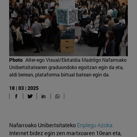
Photo
Alter-ego Visual/Ekitaldia Madrilgo Nafarroako
Unibertsitatearen graduondoko egoitzan egin da eta,
aldi berean, plataforma birtual batean egin da.
18 | 03 | 2025
Nafarroako Unibertsitateko
Enplegu Azoka
Internet bidez egin zen martxoaren 10ean eta,