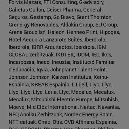
Forvis Mazars, FTI Consulting, G-advisory,
Galletas Gullón, Geiser Pharma, Generali
Seguros, Gestamp, Go Bravo, Grant Thornton,
Grenergy Renovables, Aldakin Group, EU Group,
Arena Group Isn, Haleon, Henneo Print, Hipoges,
Hotel Aequora Lanzarote Suites, Iberdrola,
Iberdrola, IBRR Arquitectos, Iberdrola, IBM
GLOBAL zerbitzuak, IKDTEK, IDOM, IED, Ikos,
Incarpossa, Ineco, Ineustar, Institució Familiar
d'Educació, Iqvia, Jobnplanet Talent Point,
Johnson Johnson, Kaizen Institutua, Keinu-
Espainia, KREAB Espainia, L Lüeil, Llyc, Llyc,
Llyc, Llyc, Llyc, Leria, Llyc, Mecalux, Mecalux,
Mecalux, Mitsubishi Electric Europe, Mitsubish,
Moeve, Mid Elēz International, Naitac, Navantia,
NFQ Aholku Zerbitzuak, Nordex Energy Spain,
NTT datuak, Omie, Otis, OVB Alfinanz Espainia,