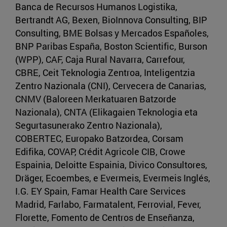
Banca de Recursos Humanos Logistika,
Bertrandt AG, Bexen, BioInnova Consulting, BIP
Consulting, BME Bolsas y Mercados Españoles,
BNP Paribas España, Boston Scientific, Burson
(WPP), CAF, Caja Rural Navarra, Carrefour,
CBRE, Ceit Teknologia Zentroa, Inteligentzia
Zentro Nazionala (CNI), Cervecera de Canarias,
CNMV (Baloreen Merkatuaren Batzorde
Nazionala), CNTA (Elikagaien Teknologia eta
Segurtasunerako Zentro Nazionala),
COBERTEC, Europako Batzordea, Corsam
Edifika, COVAP, Crédit Agricole CIB, Crowe
Espainia, Deloitte Espainia, Divico Consultores,
Dräger, Ecoembes, e Evermeis, Evermeis Inglés,
I.G. EY Spain, Famar Health Care Services
Madrid, Farlabo, Farmatalent, Ferrovial, Fever,
Florette, Fomento de Centros de Enseñanza,