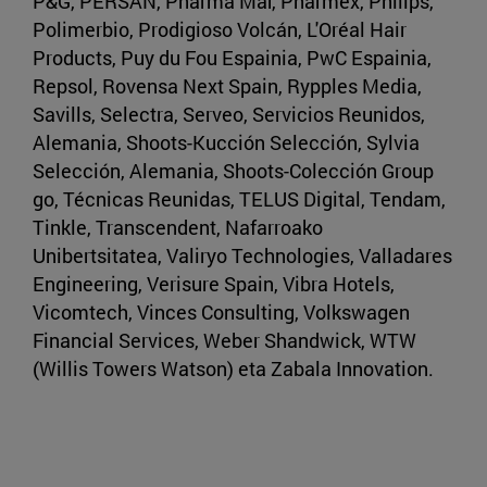
P&G, PERSÁN, Pharma Mar, Pharmex, Philips,
Polimerbio, Prodigioso Volcán, L'Oréal Hair
Products, Puy du Fou Espainia, PwC Espainia,
Repsol, Rovensa Next Spain, Rypples Media,
Savills, Selectra, Serveo, Servicios Reunidos,
Alemania, Shoots-Kucción Selección, Sylvia
Selección, Alemania, Shoots-Colección Group
go, Técnicas Reunidas, TELUS Digital, Tendam,
Tinkle, Transcendent, Nafarroako
Unibertsitatea, Valiryo Technologies, Valladares
Engineering, Verisure Spain, Vibra Hotels,
Vicomtech, Vinces Consulting, Volkswagen
Financial Services, Weber Shandwick, WTW
(Willis Towers Watson) eta Zabala Innovation.