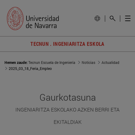
TECNUN . INGENIARITZA ESKOLA
Hemen zaude:
Tecnun Escuela de Ingeniería
Noticias
Actualidad
2025_03_18_Feria_Empleo
Gaurkotasuna
INGENIARITZA ESKOLAKO AZKEN BERRI ETA
EKITALDIAK