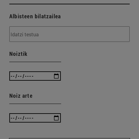
Albisteen bilatzailea
Noiztik
Noiz arte