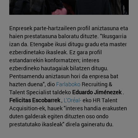
Enpresek parte-hartzaileen profil aniztasuna eta
haien prestatasuna baloratu dituzte. "Ikusgarria
izan da. Etengabe ikusi ditugu gradu eta master
ezberdinetako ikasleak. Ez gara profil
estandarrekin konformatzen; interes
ezberdineko hautagaiak bilatzen ditugu.
Pentsamendu aniztasun hori da enpresa bat
hazten duena", dio
Farlaboko
Recruiting &
Talent Specialist taldeko
Eduardo Jiménezek
.
Felicitas Escobarrek
,
L'Oréal-
eko HR Talent
Acquisition-ek, hauek "interes handia erakusten
duten galderak egiten dituzten oso ondo
prestatutako ikasleak" direla gaineratu du.