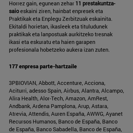
Horrez gain, egunean zehar
11 prestakuntza-
saio
eskaini ziren, hainbat enpresek eta
Praktikak eta Enplegu Zerbitzuak eskainita.
Ekitaldi horietan, ikasleek eta tituludunek
praktikak eta lanpostuak aurkitzeko tresnak
ikasi eta eskuratu eta haien garapen
profesionala hobetzeko aukera izan zuten.
177 enpresa parte-hartzaile
3PBIOVIAN, Abbott, Accenture, Acciona,
Aciturri, adesso Spain, Airbus, Alantra, Alcampo,
Alira Health, Alor-Tech, Amazon, AmRest,
Andbank, Ardena Pamplona, Arup, Astara,
Atrevia, Attendis, Auren España, AWWG, Ayanet
Recursos Humanos, Banco de España, Banco
de España, Banco Sabadella, Banco de España,