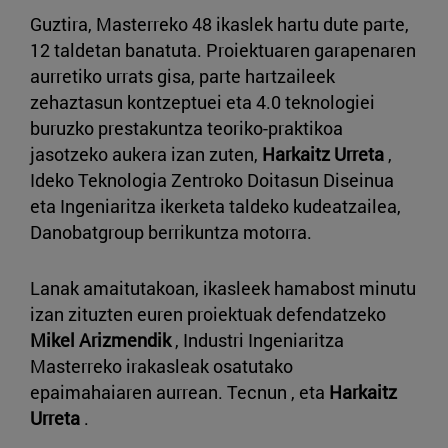
Guztira, Masterreko 48 ikaslek hartu dute parte,
12 taldetan banatuta. Proiektuaren garapenaren
aurretiko urrats gisa, parte hartzaileek
zehaztasun kontzeptuei eta 4.0 teknologiei
buruzko prestakuntza teoriko-praktikoa
jasotzeko aukera izan zuten,
Harkaitz Urreta
,
Ideko Teknologia Zentroko Doitasun Diseinua
eta Ingeniaritza ikerketa taldeko kudeatzailea,
Danobatgroup berrikuntza motorra.
Lanak amaitutakoan, ikasleek hamabost minutu
izan zituzten euren proiektuak defendatzeko
Mikel Arizmendik
, Industri Ingeniaritza
Masterreko irakasleak osatutako
epaimahaiaren aurrean. Tecnun , eta
Harkaitz
Urreta
.