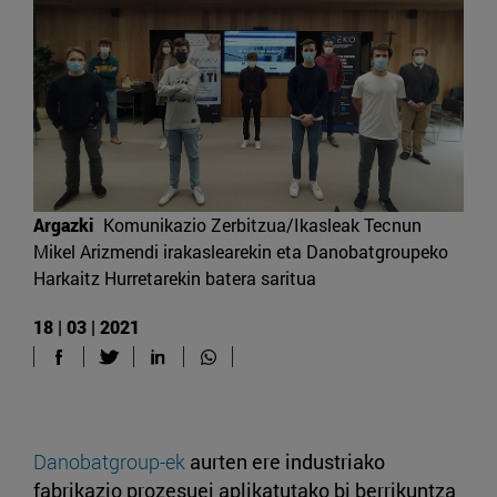
Argazki
Komunikazio Zerbitzua/Ikasleak Tecnun
Mikel Arizmendi irakaslearekin eta Danobatgroupeko
Harkaitz Hurretarekin batera saritua
18 | 03 | 2021
Danobatgroup-ek
aurten ere industriako
fabrikazio prozesuei aplikatutako bi berrikuntza