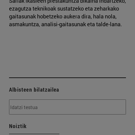
Sariak ikasleen prestakuntza bikaina indartzeko,
ezagutza teknikoak sustatzeko eta zeharkako
gaitasunak hobetzeko aukera dira, hala nola,
asmakuntza, analisi-gaitasunak eta talde-lana.
Albisteen bilatzailea
Noiztik