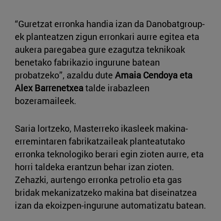
“Guretzat erronka handia izan da Danobatgroup-
ek planteatzen zigun erronkari aurre egitea eta
aukera paregabea gure ezagutza teknikoak
benetako fabrikazio ingurune batean
probatzeko”, azaldu dute
Amaia Cendoya eta
Alex Barrenetxea
talde irabazleen
bozeramaileek.
Saria lortzeko, Masterreko ikasleek makina-
erremintaren fabrikatzaileak planteatutako
erronka teknologiko berari egin zioten aurre, eta
horri taldeka erantzun behar izan zioten.
Zehazki, aurtengo erronka petrolio eta gas
bridak mekanizatzeko makina bat diseinatzea
izan da ekoizpen-ingurune automatizatu batean.