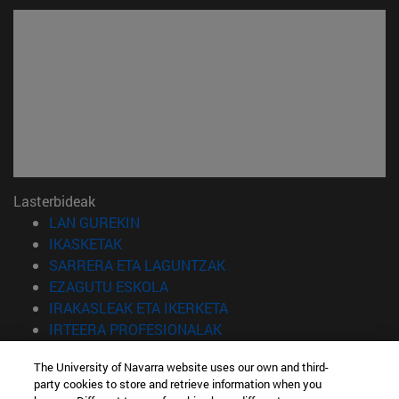
Lasterbideak
(Beste leiho batean irekiko da)
LAN GUREKIN
(Beste leiho batean irekiko da)
IKASKETAK
(Beste leiho batean irekiko 
SARRERA ETA LAGUNTZAK
(Beste leiho batean irekiko da)
EZAGUTU ESKOLA
(Beste leiho batean irekiko
IRAKASLEAK ETA IKERKETA
(Beste leiho batean irekiko 
IRTEERA PROFESIONALAK
(Beste leiho batean irekiko da)
IKASLEAK
The University of Navarra website uses our own and third-
party cookies to store and retrieve information when you
Informazioa