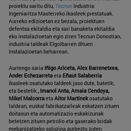
proiektu saritu ditu,
Tecnun
Industria
Ingeniaritza Masterreko ikasleek prestatuak.
Aurreko edizioetan ez bezala, proiektuen
defentsa ekitaldia eta sari banaketa ekitaldia
eko instalazioetan egin ziren Tecnun Donostian,
industria taldeak Elgoibarren dituen
instalazioetan beharrean.
Aurtengo saria
Iñigo Ariceta, Alex Barrenetxea,
Ander Echezarreta
eta
Eñaut Salaberria
ikasleek osatutako taldeek jaso dute, batetik;
eta bestetik
, Imanol Anta, Amaia Cendoya,
Mikel Malcorra
eta
Aitor Martínek
osatutako
taldean, euskal fabrikatzaileak eskatzen zituen
doitasun eta automatizazio eskakizunak
betetzen zituen petrolio eta gaserako bridak
mekanizatzeko soluzioa aurkeztu zuten.