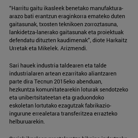
“Harritu gaitu ikasleek benetako manufaktura-
arazo bati erantzun eraginkorra emateko duten
gaitasunak, txosten teknikoen zorroztasuna,
lankidetza-lanerako gaitasunak eta proiektuak
defendatu dituzten kaudimenak”, diote Harkaitz
Urretak eta Mikelek. Arizmendi.
Sari hauek industria taldearen eta talde
industrialaren artean ezarritako aliantzaren
parte dira Tecnun 2015eko abenduan,
hezkuntza komunitatearekin loturak sendotzeko
eta unibertsitateetan eta graduondoko
eskoletan lortutako ezagutzak fabrikazio-
ingurune errealetara transferitzea errazteko
helburuarekin.