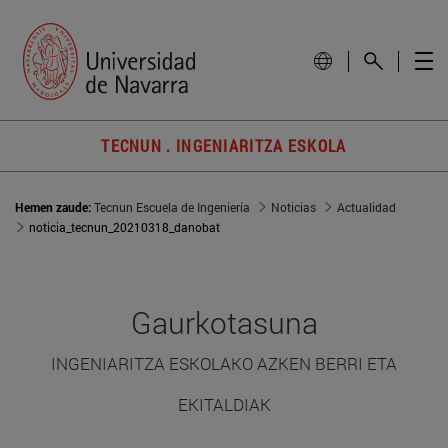
TECNUN . INGENIARITZA ESKOLA
Hemen zaude:
Tecnun Escuela de Ingeniería
Noticias
Actualidad
noticia_tecnun_20210318_danobat
Gaurkotasuna
INGENIARITZA ESKOLAKO AZKEN BERRI ETA
EKITALDIAK