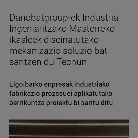
Danobatgroup-ek Industria
Ingeniaritzako Masterreko
ikasleek diseinatutako
mekanizazio soluzio bat
saritzen du Tecnun
Elgoibarko enpresak industriako
fabrikazio prozesuei aplikatutako
berrikuntza proiektu bi saritu ditu