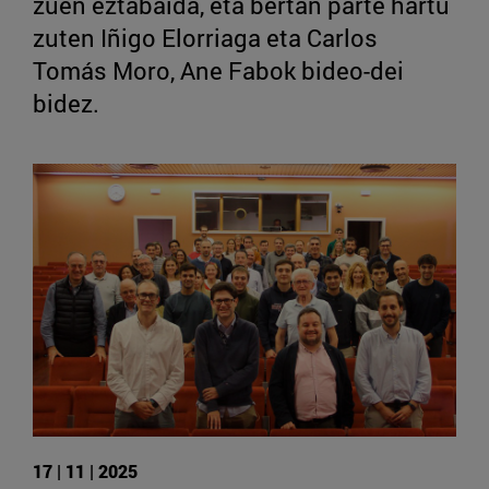
zuen eztabaida, eta bertan parte hartu
zuten Iñigo Elorriaga eta Carlos
Tomás Moro, Ane Fabok bideo-dei
bidez.
17 | 11 | 2025