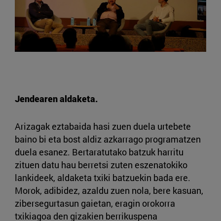
Jendearen aldaketa.
Arizagak eztabaida hasi zuen duela urtebete
baino bi eta bost aldiz azkarrago programatzen
duela esanez. Bertaratutako batzuk harritu
zituen datu hau berretsi zuten eszenatokiko
lankideek, aldaketa txiki batzuekin bada ere.
Morok, adibidez, azaldu zuen nola, bere kasuan,
zibersegurtasun gaietan, eragin orokorra
txikiagoa den gizakien berrikuspena