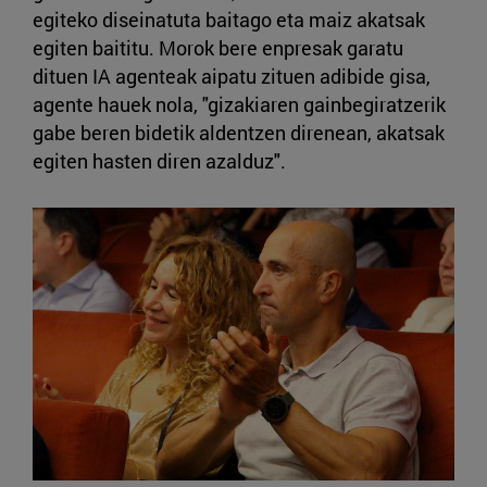
egiteko diseinatuta baitago eta maiz akatsak
egiten baititu. Morok bere enpresak garatu
dituen IA agenteak aipatu zituen adibide gisa,
agente hauek nola, "gizakiaren gainbegiratzerik
gabe beren bidetik aldentzen direnean, akatsak
egiten hasten diren azalduz".