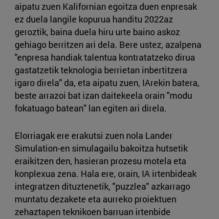
aipatu zuen Kalifornian egoitza duen enpresak
ez duela langile kopurua handitu 2022az
geroztik, baina duela hiru urte baino askoz
gehiago berritzen ari dela. Bere ustez, azalpena
"enpresa handiak talentua kontratatzeko dirua
gastatzetik teknologia berrietan inbertitzera
igaro direla" da, eta aipatu zuen, IArekin batera,
beste arrazoi bat izan daitekeela orain "modu
fokatuago batean" lan egiten ari direla.
Elorriagak ere erakutsi zuen nola Lander
Simulation-en simulagailu bakoitza hutsetik
eraikitzen den, hasieran prozesu motela eta
konplexua zena. Hala ere, orain, IA irtenbideak
integratzen dituztenetik, "puzzlea" azkarrago
muntatu dezakete eta aurreko proiektuen
zehaztapen teknikoen barruan irtenbide