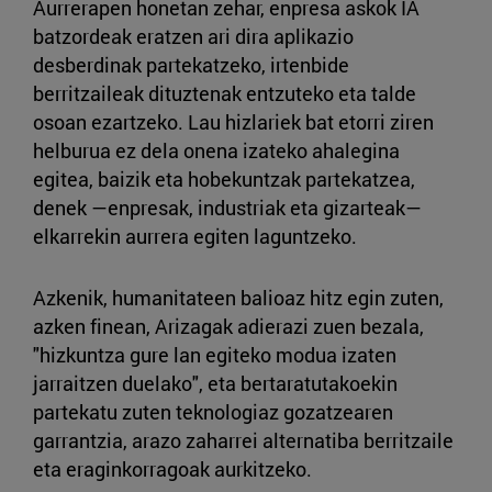
Aurrerapen honetan zehar, enpresa askok IA
batzordeak eratzen ari dira aplikazio
desberdinak partekatzeko, irtenbide
berritzaileak dituztenak entzuteko eta talde
osoan ezartzeko. Lau hizlariek bat etorri ziren
helburua ez dela onena izateko ahalegina
egitea, baizik eta hobekuntzak partekatzea,
denek —enpresak, industriak eta gizarteak—
elkarrekin aurrera egiten laguntzeko.
Azkenik, humanitateen balioaz hitz egin zuten,
azken finean, Arizagak adierazi zuen bezala,
"hizkuntza gure lan egiteko modua izaten
jarraitzen duelako", eta bertaratutakoekin
partekatu zuten teknologiaz gozatzearen
garrantzia, arazo zaharrei alternatiba berritzaile
eta eraginkorragoak aurkitzeko.