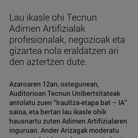
Lau ikasle ohi Tecnun
Adimen Artifizialak
profesionalak, negozioak eta
gizartea nola eraldatzen ari
den aztertzen dute.
Azaroaren 12an, ostegunean,
Auditorioan Tecnun Unibertsitateak
antolatu zuen “Iraultza-etapa bat – IA”
saioa, eta bertan lau ikasle ohik
hausnartu zuten Adimen Artifizialaren
inguruan. Ander Arizagak moderatu