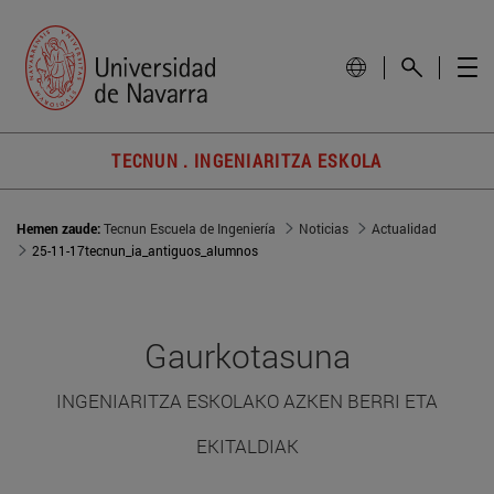
TECNUN . INGENIARITZA ESKOLA
Hemen zaude:
Tecnun Escuela de Ingeniería
Noticias
Actualidad
25-11-17tecnun_ia_antiguos_alumnos
Gaurkotasuna
INGENIARITZA ESKOLAKO AZKEN BERRI ETA
EKITALDIAK