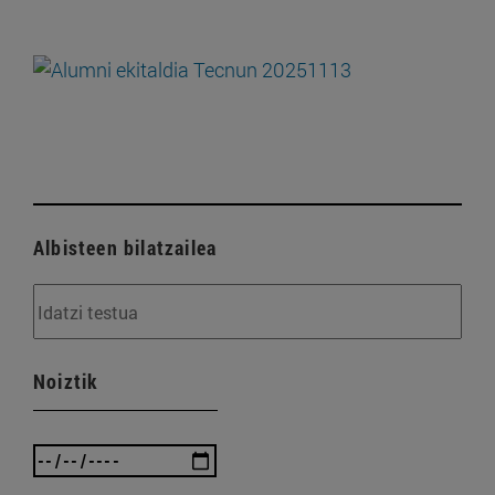
Albisteen bilatzailea
Noiztik