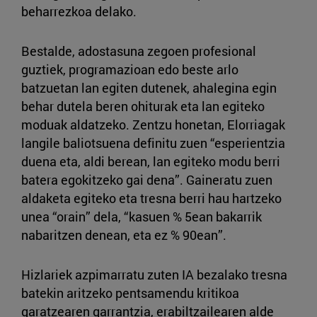
beharrezkoa delako.
Bestalde, adostasuna zegoen profesional
guztiek, programazioan edo beste arlo
batzuetan lan egiten dutenek, ahalegina egin
behar dutela beren ohiturak eta lan egiteko
moduak aldatzeko. Zentzu honetan, Elorriagak
langile baliotsuena definitu zuen “esperientzia
duena eta, aldi berean, lan egiteko modu berri
batera egokitzeko gai dena”. Gaineratu zuen
aldaketa egiteko eta tresna berri hau hartzeko
unea “orain” dela, “kasuen % 5ean bakarrik
nabaritzen denean, eta ez % 90ean”.
Hizlariek azpimarratu zuten IA bezalako tresna
batekin aritzeko pentsamendu kritikoa
garatzearen garrantzia, erabiltzailearen alde