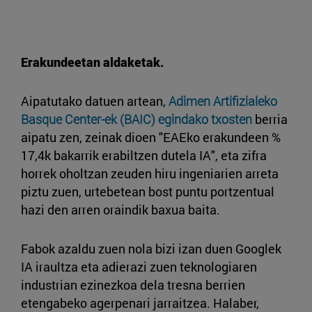
Erakundeetan aldaketak.
Aipatutako datuen artean,
Adimen Artifizialeko
Basque Center-ek (BAIC) egindako txosten
berria
aipatu zen, zeinak dioen "EAEko erakundeen %
17,4k bakarrik erabiltzen dutela IA", eta zifra
horrek oholtzan zeuden hiru ingeniarien arreta
piztu zuen, urtebetean bost puntu portzentual
hazi den arren oraindik baxua baita.
Fabok azaldu zuen nola bizi izan duen Googlek
IA iraultza eta adierazi zuen teknologiaren
industrian ezinezkoa dela tresna berrien
etengabeko agerpenari jarraitzea. Halaber,