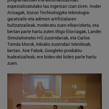
espezializatutako lau ingeniari izan ziren. Ander
Arizagak, Izurun Technologyko teknologia-
garatzaile eta adimen artifizialaren
bultzatzaileak, moderatu zuen elkarrizketa, eta
bertan parte hartu zuten Iñigo Elorriagak, Lander
Simulationeko I+G zuzendariak, eta Carlos
Tomás Morok, Inkiako zuzendari teknikoak,
bertan. Ane Fabok, Googleko produktu-
kudeatzaileak, ere bideo-dei bidez parte hartu
zuen.