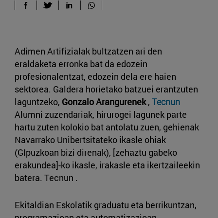
Adimen Artifizialak bultzatzen ari den
eraldaketa erronka bat da edozein
profesionalentzat, edozein dela ere haien
sektorea. Galdera horietako batzuei erantzuten
laguntzeko,
Gonzalo Arangurenek
,
Tecnun
Alumni zuzendariak, hirurogei lagunek parte
hartu zuten kolokio bat antolatu zuen, gehienak
Navarrako Unibertsitateko ikasle ohiak
(GIpuzkoan bizi direnak), [zehaztu gabeko
erakundea]-ko ikasle, irakasle eta ikertzaileekin
batera. Tecnun .
Ekitaldian Eskolatik graduatu eta berrikuntzan,
programazioan eta automatizazioan