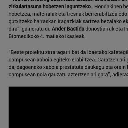
zirkulartasuna hobetzen laguntzeko
. Hondakinen be
hobetzea, materialak eta tresnak berrerabiltzea edo 
gutxitzeko harraskan iragazkiak sartzea bezalako ek
dira”, gaineratu du
Ander Bastida
donostiarrak eta I
Biomedikoko 4. mailako ikasleak.
“Beste proiektu zirraragarri bat da Ibaetako kafetegi
campusean xaboia egiteko erabiltzea. Garatzen ari
da, dagoeneko xaboia prestatuta daukagu eta orain 
campusean nola gauzatu aztertzen ari gara”, adiera