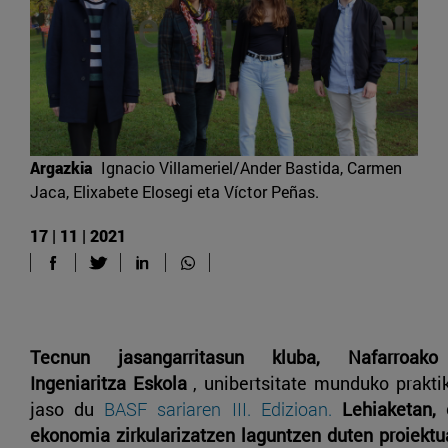
Argazkia
Ignacio Villameriel/Ander Bastida, Carmen
Jaca, Elixabete Elosegi eta Víctor Peñas.
17 | 11 | 2021
Tecnun jasangarritasun kluba, Nafarroako 
Ingeniaritza Eskola
, unibertsitate munduko prakti
jaso du
BASF sariaren III. Edizioan.
Lehiaketan, 
ekonomia zirkularizatzen laguntzen duten proiektua