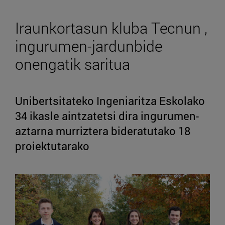
Iraunkortasun kluba Tecnun ,
ingurumen-jardunbide
onengatik saritua
Unibertsitateko Ingeniaritza Eskolako
34 ikasle aintzatetsi dira ingurumen-
aztarna murriztera bideratutako 18
proiektutarako