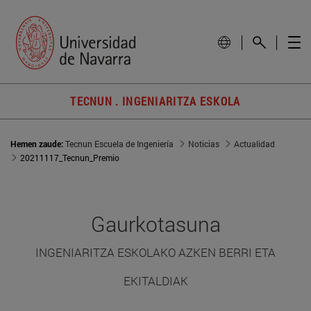
TECNUN . INGENIARITZA ESKOLA
Hemen zaude:
Tecnun Escuela de Ingeniería
Noticias
Actualidad
20211117_Tecnun_Premio
Gaurkotasuna
INGENIARITZA ESKOLAKO AZKEN BERRI ETA
EKITALDIAK