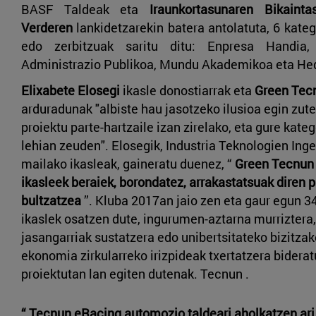
BASF Taldeak eta
Iraunkortasunaren Bikaint
Verderen
lankidetzarekin batera antolatuta, 6 kate
edo zerbitzuak saritu ditu: Enpresa Handia, 
Administrazio Publikoa, Mundu Akademikoa eta H
Elixabete Elosegi
ikasle donostiarrak eta
Green Tec
arduradunak "albiste hau jasotzeko ilusioa egin zute
proiektu parte-hartzaile izan zirelako, eta gure kate
lehian zeuden". Elosegik, Industria Teknologien Inge
mailako ikasleak, gaineratu duenez, “
Green Tecnun 
ikasleek beraiek, borondatez, arrakastatsuak diren 
bultzatzea
”. Kluba 2017an jaio zen eta gaur egun 34
ikaslek osatzen dute, ingurumen-aztarna murriztera,
jasangarriak sustatzera edo unibertsitateko bizitza
ekonomia zirkularreko irizpideak txertatzera bidera
proiektutan lan egiten dutenak. Tecnun .
“ Tecnun eRacing automozio taldeari aholkatzen ari