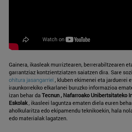
Gainera, ikasleak murriztearen, berrerabiltzearen et
garrantziaz kontzientziatzen saiatzen dira. Sare soz
ohitura jasangarriei
, kluben ekimenei eta jarduerei 
iraunkorrekiko elkarlanei buruzko informazioa emat
izan behar da
Tecnun , Nafarroako Unibertsitateko I
Eskolak
, ikasleei laguntza ematen diela euren beha
aholkularitza edo ekipamendu teknikoekin, hala nol
edo materialak lagatzen.