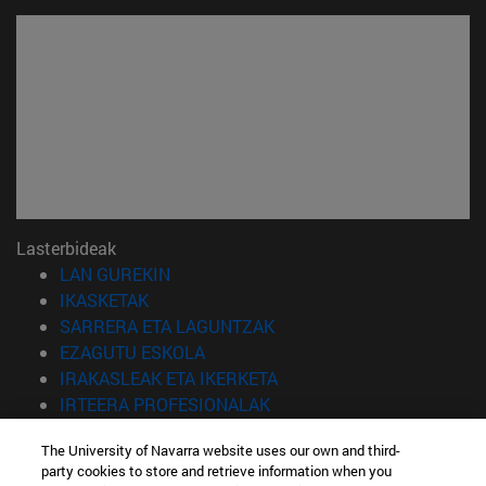
Lasterbideak
(Beste leiho batean irekiko da)
LAN GUREKIN
(Beste leiho batean irekiko da)
IKASKETAK
(Beste leiho batean irekiko 
SARRERA ETA LAGUNTZAK
(Beste leiho batean irekiko da)
EZAGUTU ESKOLA
(Beste leiho batean irekiko
IRAKASLEAK ETA IKERKETA
(Beste leiho batean irekiko 
IRTEERA PROFESIONALAK
(Beste leiho batean irekiko da)
IKASLEAK
The University of Navarra website uses our own and third-
party cookies to store and retrieve information when you
Informazioa