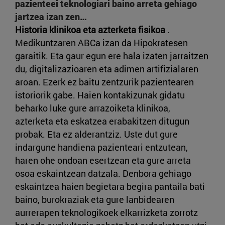
pazienteei teknologiari baino arreta gehiago
jartzea izan zen…
Historia klinikoa eta azterketa fisikoa
.
Medikuntzaren ABCa izan da Hipokratesen
garaitik. Eta gaur egun ere hala izaten jarraitzen
du, digitalizazioaren eta adimen artifizialaren
aroan. Ezerk ez baitu zentzurik pazientearen
istoriorik gabe. Haien kontakizunak gidatu
beharko luke gure arrazoiketa klinikoa,
azterketa eta eskatzea erabakitzen ditugun
probak. Eta ez alderantziz. Uste dut gure
indargune handiena pazienteari entzutean,
haren ohe ondoan esertzean eta gure arreta
osoa eskaintzean datzala. Denbora gehiago
eskaintzea haien begietara begira pantaila bati
baino, burokraziak eta gure lanbidearen
aurrerapen teknologikoek elkarrizketa zorrotz