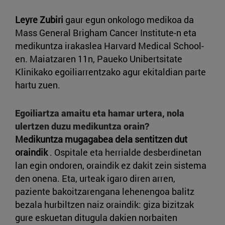
Leyre Zubiri
gaur egun onkologo medikoa da
Mass General Brigham Cancer Institute-n eta
medikuntza irakaslea Harvard Medical School-
en. Maiatzaren 11n, Paueko Unibertsitate
Klinikako egoiliarrentzako agur ekitaldian parte
hartu zuen.
Egoiliartza amaitu eta hamar urtera, nola
ulertzen duzu medikuntza orain?
Medikuntza mugagabea dela sentitzen dut
oraindik
. Ospitale eta herrialde desberdinetan
lan egin ondoren, oraindik ez dakit zein sistema
den onena. Eta, urteak igaro diren arren,
paziente bakoitzarengana lehenengoa balitz
bezala hurbiltzen naiz oraindik: giza bizitzak
gure eskuetan ditugula dakien norbaiten