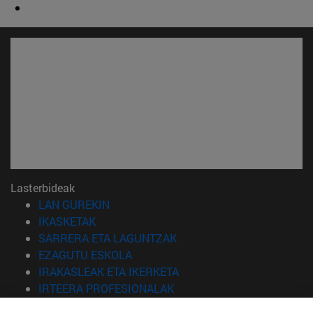
Lasterbideak
(Beste leiho batean irekiko da)
LAN GUREKIN
(Beste leiho batean irekiko da)
IKASKETAK
(Beste leiho batean irekiko 
SARRERA ETA LAGUNTZAK
(Beste leiho batean irekiko da)
EZAGUTU ESKOLA
(Beste leiho batean irekiko
IRAKASLEAK ETA IKERKETA
(Beste leiho batean irekiko 
IRTEERA PROFESIONALAK
(Beste leiho batean irekiko da)
IKASLEAK