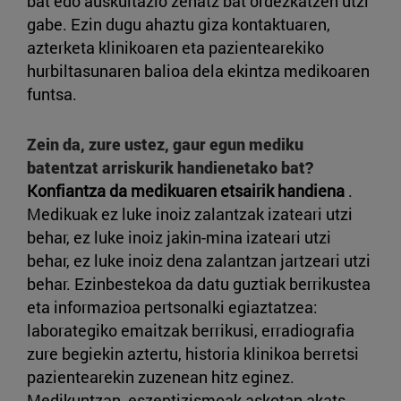
bat edo auskultazio zehatz bat ordezkatzen utzi
gabe. Ezin dugu ahaztu giza kontaktuaren,
azterketa klinikoaren eta pazientearekiko
hurbiltasunaren balioa dela ekintza medikoaren
funtsa.
Zein da, zure ustez, gaur egun mediku
batentzat arriskurik handienetako bat?
Konfiantza da medikuaren etsairik handiena
.
Medikuak ez luke inoiz zalantzak izateari utzi
behar, ez luke inoiz jakin-mina izateari utzi
behar, ez luke inoiz dena zalantzan jartzeari utzi
behar. Ezinbestekoa da datu guztiak berrikustea
eta informazioa pertsonalki egiaztatzea:
laborategiko emaitzak berrikusi, erradiografia
zure begiekin aztertu, historia klinikoa berretsi
pazientearekin zuzenean hitz eginez.
Medikuntzan, eszeptizismoak askotan akats