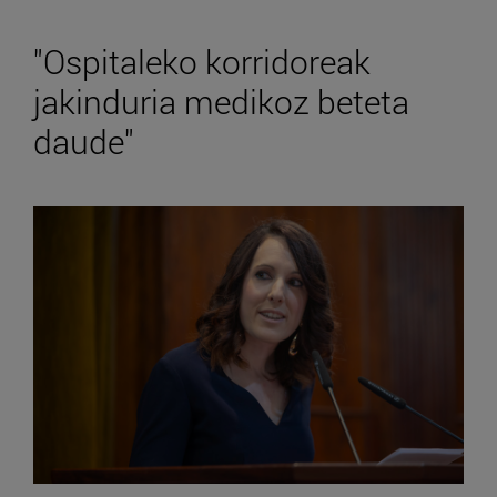
"Ospitaleko korridoreak
jakinduria medikoz beteta
daude"