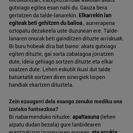
gutxiago egitea esan nahi du. Gauza bera
gertatzen da talde-lanarekin.
Elkarrekin lan
egiteak beti gehitzen du balioa
, aurrerapena
oztopatu dezakeela uste duzunean ere. Talde-
lanaren onurak beti gainditzen dituzte arriskuak.
Bi buru hobeak dira bat baino: akats gutxiago
egiten dituzte, gai sorta zabalagoa jorratzen
dute, ideia gehiago sortzen dituzte eta elkar
osatzen dute. Lehen eskutik ikusi dut talde
batuetatik sortzen diren sinergiek lorpen
handiak ekartzen dituztela.
Zein ezaugarri dela esango zenuke mediku ona
izateko funtsezkoa?
Bi nabarmenduko nituzke:
apaltasuna
(lehen
aipatu dudan bezala) gure lanbidearen
erantzukizun izugarriaren aurrean,
eta errukia
: