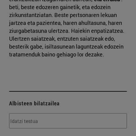
beti, beste edozeren gainetik, eta edozein
zirkunstantziatan. Beste pertsonaren lekuan
jartzea eta pazientea, haren ahultasuna, haren
ziurgabetasuna ulertzea. Haiekin enpatizatzea.
Ulertzen saiatzeak, entzuten saiatzeak edo,
besterik gabe, isiltasunean laguntzeak edozein
tratamenduk baino gehiago lor dezake.
Albisteen bilatzailea