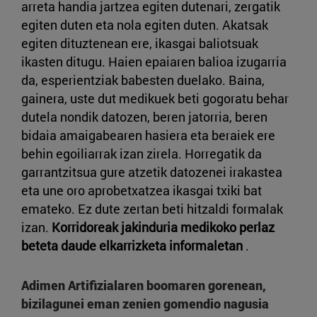
arreta handia jartzea egiten dutenari, zergatik
egiten duten eta nola egiten duten. Akatsak
egiten dituztenean ere, ikasgai baliotsuak
ikasten ditugu. Haien epaiaren balioa izugarria
da, esperientziak babesten duelako. Baina,
gainera, uste dut medikuek beti gogoratu behar
dutela nondik datozen, beren jatorria, beren
bidaia amaigabearen hasiera eta beraiek ere
behin egoiliarrak izan zirela. Horregatik da
garrantzitsua gure atzetik datozenei irakastea
eta une oro aprobetxatzea ikasgai txiki bat
emateko. Ez dute zertan beti hitzaldi formalak
izan.
Korridoreak jakinduria medikoko perlaz
beteta daude elkarrizketa informaletan
.
Adimen Artifizialaren boomaren gorenean,
bizilagunei eman zenien gomendio nagusia