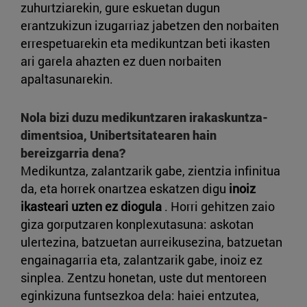
zuhurtziarekin, gure eskuetan dugun
erantzukizun izugarriaz jabetzen den norbaiten
errespetuarekin eta medikuntzan beti ikasten
ari garela ahazten ez duen norbaiten
apaltasunarekin.
Nola bizi duzu medikuntzaren irakaskuntza-
dimentsioa, Unibertsitatearen hain
bereizgarria dena?
Medikuntza, zalantzarik gabe, zientzia infinitua
da, eta horrek onartzea eskatzen digu
inoiz
ikasteari uzten ez diogula
. Horri gehitzen zaio
giza gorputzaren konplexutasuna: askotan
ulertezina, batzuetan aurreikusezina, batzuetan
engainagarria eta, zalantzarik gabe, inoiz ez
sinplea. Zentzu honetan, uste dut mentoreen
eginkizuna funtsezkoa dela: haiei entzutea,