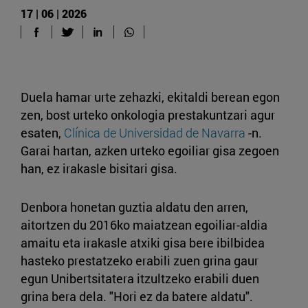
17 | 06 | 2026
Duela hamar urte zehazki, ekitaldi berean egon
zen, bost urteko onkologia prestakuntzari agur
esaten,
Clínica de Universidad de Navarra
-n.
Garai hartan, azken urteko egoiliar gisa zegoen
han, ez irakasle bisitari gisa.
Denbora honetan guztia aldatu den arren,
aitortzen du 2016ko maiatzean egoiliar-aldia
amaitu eta irakasle atxiki gisa bere ibilbidea
hasteko prestatzeko erabili zuen grina gaur
egun Unibertsitatera itzultzeko erabili duen
grina bera dela. "Hori ez da batere aldatu".