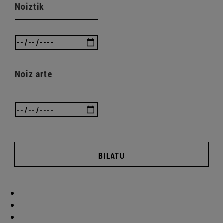
Noiztik
Noiz arte
BILATU