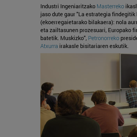
Industri Ingeniaritzako
Masterreko
ikasl
jaso dute gaur "La estrategia findegitik
(ekoerregaietarako bilakaera): nola aur
eta zailtasunen prozesuari, Europako f
batetik. Muskizko",
Petronorreko
presid
Atxurra
irakasle bisitariaren eskutik.