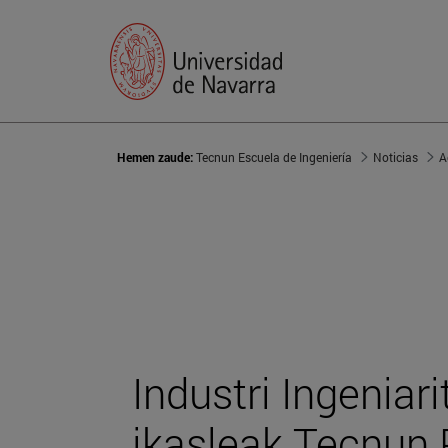
Hemen zaude:
Tecnun Escuela de Ingeniería
Noticias
A
Industri Ingeniar
ikasleak Tecnun 