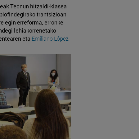
eak Tecnun hitzaldi-klasea
 biofindegirako trantsizioan
re egin erreforma, erronke
indegi lehiakorrenetako
entearen eta
Emiliano López