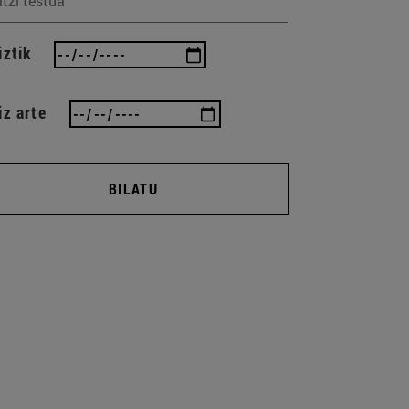
iztik
iz arte
BILATU