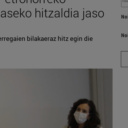
aseko hitzaldia jaso
No
No
rregaien bilakaeraz hitz egin die