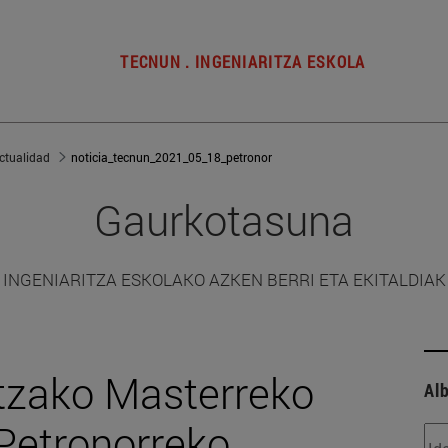
TECNUN . INGENIARITZA ESKOLA
ctualidad
noticia_tecnun_2021_05_18_petronor
Gaurkotasuna
INGENIARITZA ESKOLAKO AZKEN BERRI ETA EKITALDIAK
itzako Masterreko
Alb
Petronorreko