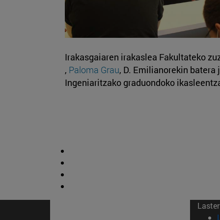
Irakasgaiaren irakaslea Fakultateko z
,
Paloma Grau
, D. Emilianorekin batera 
Ingeniaritzako graduondoko ikasleentza
Laster