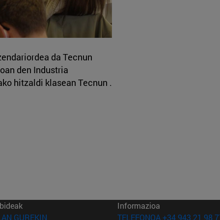
uzendariordea da Tecnun
joan den Industria
ko hitzaldi klasean Tecnun .
bideak
Informazioa
(Beste leiho batean irekiko da)
LAN GUREKIN
TELEFONOA +34 943 21 98 7