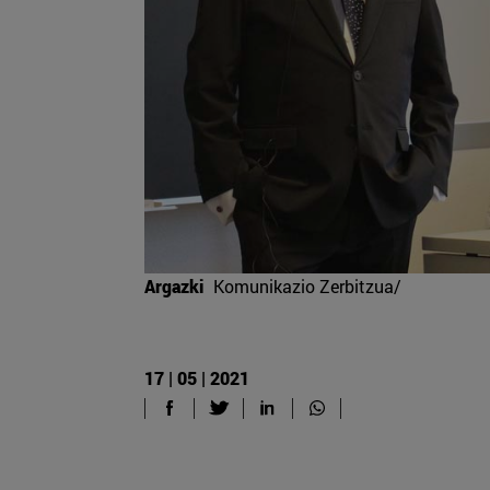
Argazki
Komunikazio Zerbitzua/
17 | 05 | 2021