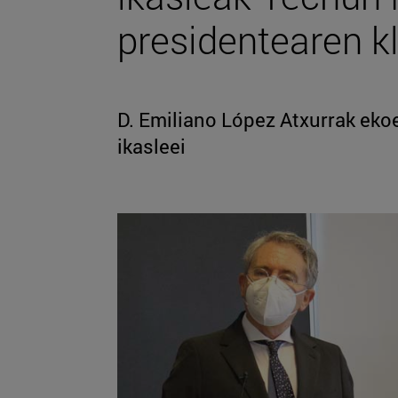
presidentearen kl
D. Emiliano López Atxurrak ekoe
ikasleei