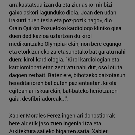
arrakastatsua izan da eta ziur asko minbizi
gaixo askori lagunduko diola. Joan den udan
irakurri nuen tesia eta poz-pozik nago», dio.
Orain Quirón Pozueloko kardiologo kliniko gisa
duen dedikazioa uztartzen du kirol
medikuntzako Olympia-rekin, non bere egungo
eta etorkizuneko zaletasunetako bat garatu nahi
duen: kirol-kardiologia. "Kirol kardiologian eta
kardiomiopatietan zentratu nahi dut, oso lotuta
dagoen zerbait. Batez ere, bihotzeko gaixotasun
hereditarioren bat duten pazienteetan, kirola
egitean arriskuarekin, bat-bateko heriotzaren
gaia, desfibriladoreak...".
Xabier Morales Ferez ingeniari donostiarrak
bere aldetik jaso zuen Ingeniaritza eta
Arkitektura saileko bigarren saria. Xabier