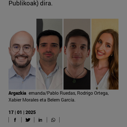
Publikoak) dira.
Argazkia
emanda/Pablo Ruedas, Rodrigo Ortega,
Xabier Morales eta Belem García.
17 | 01 | 2025