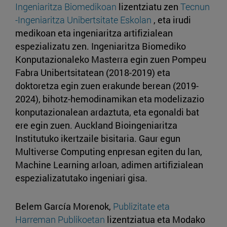
Ingeniaritza Biomedikoan
lizentziatu zen
Tecnun
-Ingeniaritza Unibertsitate Eskolan
, eta irudi
medikoan eta ingeniaritza artifizialean
espezializatu zen. Ingeniaritza Biomediko
Konputazionaleko Masterra egin zuen Pompeu
Fabra Unibertsitatean (2018-2019) eta
doktoretza egin zuen erakunde berean (2019-
2024), bihotz-hemodinamikan eta modelizazio
konputazionalean ardaztuta, eta egonaldi bat
ere egin zuen. Auckland Bioingeniaritza
Institutuko ikertzaile bisitaria. Gaur egun
Multiverse Computing enpresan egiten du lan,
Machine Learning arloan, adimen artifizialean
espezializatutako ingeniari gisa.
Belem García Morenok,
Publizitate eta
Harreman Publikoetan
lizentziatua eta Modako