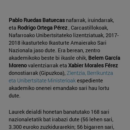
Pablo Ruedas Batuecas
nafarrak, iruindarrak,
eta
Rodrigo Ortega Pérez
, Carcastillokoak,
Nafarroako Unibertsitateko lizentziatuak, 2017-
2018 ikasturteko Ikasturte Amaierako Sari
Nazionala jaso dute. Era berean, zentro
akademikoko beste bi ikasle ohik,
Belem García
Moreno
valentziarrak eta
Xabier Morales Férez
donostiarrak (Gipuzkoa),
Zientzia, Berrikuntza
eta Unibertsitate Ministerioak
espediente
akademiko onenei emandako sari hau lortu
dute.
Laurek deialdi honetan banatutako 168 sari
nazionaletatik bat irabazi dute (56 lehen sari,
3.300 euroko zuzkidurarekin; 56 bigarren sari,