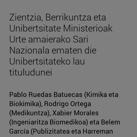
Zientzia, Berrikuntza eta
Unibertsitate Ministerioak
Urte amaierako Sari
Nazionala ematen die
Unibertsitateko lau
tituludunei
Pablo Ruedas Batuecas (Kimika eta
Biokimika), Rodrigo Ortega
(Medikuntza), Xabier Morales
(Ingeniaritza Biomedikoa) eta Belem
García (Publizitatea eta Harreman