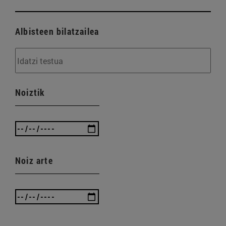
Albisteen bilatzailea
Noiztik
Noiz arte