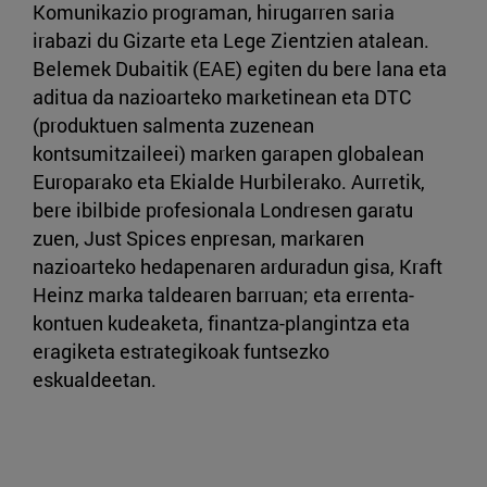
Komunikazio programan, hirugarren saria
irabazi du Gizarte eta Lege Zientzien atalean.
Belemek Dubaitik (EAE) egiten du bere lana eta
aditua da nazioarteko marketinean eta DTC
(produktuen salmenta zuzenean
kontsumitzaileei) marken garapen globalean
Europarako eta Ekialde Hurbilerako. Aurretik,
bere ibilbide profesionala Londresen garatu
zuen, Just Spices enpresan, markaren
nazioarteko hedapenaren arduradun gisa, Kraft
Heinz marka taldearen barruan; eta errenta-
kontuen kudeaketa, finantza-plangintza eta
eragiketa estrategikoak funtsezko
eskualdeetan.