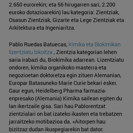
2.650 eurorekin; eta 56 hirugarren sari, 2.200
euroko dotazioarekin) lau kategoria: Zientziak,
Osasun Zientziak, Gizarte eta Lege Zientziak eta
Arkitektura eta Ingeniaritza.
Pablo Ruedas Batuecas,
Kimika eta Biokimikan
lizentziatu bikoitza
, Zientzia kategorian lehen
saria irabazi du, Biokimika adarrean. Lizentziatu
ondoren, kimika organikoko masterra eta
negozioetan doktoretza egin zituen Alemanian,
Europar Batasuneko Marie Curie bekari esker.
Gaur egun, Heidelberg Pharma farmazia-
enpresako (Alemania) Kimika sailean egiten du
lan ikertzaile gisa. Sari hau Pablorentzat
zientzialari on bat izateko ikasten eta trebatzen
jarraitzeko motibazioa da. «Aitorpen hau
bizitzaz dudan ikuspegiarekin bat dator: