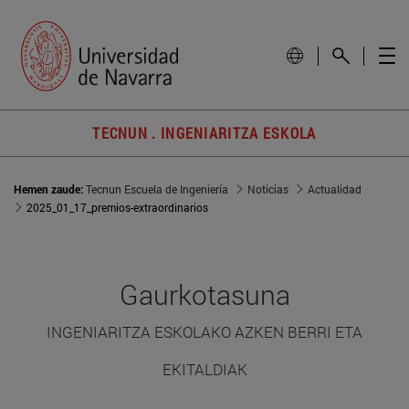
TECNUN . INGENIARITZA ESKOLA
Hemen zaude:
Tecnun Escuela de Ingeniería
Noticias
Actualidad
2025_01_17_premios-extraordinarios
Gaurkotasuna
INGENIARITZA ESKOLAKO AZKEN BERRI ETA
EKITALDIAK