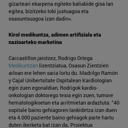
gizarteari ekarpena egiteko baliabide gisa lan
egitea, bizitzeko toki justuagoa eta
osasuntsuagoa izan dadin».
Kirol medikuntza, adimen artifiziala eta
nazioarteko marketina
Carcastillon jaiotzez, Rodrigo Ortega
Medikuntzan
lizentziatua, Osasun Zientzien
arloan ere lehen saria lortu du. Madrilgo Ramón
y Cajal Unibertsitate Ospitalean Kardiologian
egin zuen egonaldian, Rodrigok kardio-
onkologian doktorego tesia egin zuen, tumore
hematologikoetan eta arritmietan ardaztuta. “40
ospitale baino gehiagoren lankidetza izan duen
eta 4.000 paziente baino gehiagok parte hartu
duten ikerketa bat izan da. Proiektua