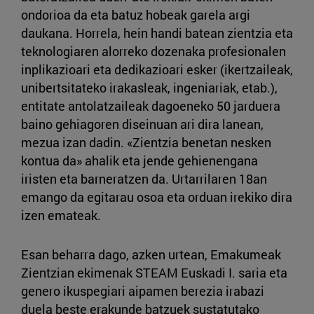
ondorioa da eta batuz hobeak garela argi
daukana. Horrela, hein handi batean zientzia eta
teknologiaren alorreko dozenaka profesionalen
inplikazioari eta dedikazioari esker (ikertzaileak,
unibertsitateko irakasleak, ingeniariak, etab.),
entitate antolatzaileak dagoeneko 50 jarduera
baino gehiagoren diseinuan ari dira lanean,
mezua izan dadin. «Zientzia benetan nesken
kontua da» ahalik eta jende gehienengana
iristen eta barneratzen da. Urtarrilaren 18an
emango da egitarau osoa eta orduan irekiko dira
izen emateak.
Esan beharra dago, azken urtean, Emakumeak
Zientzian ekimenak STEAM Euskadi I. saria eta
genero ikuspegiari aipamen berezia irabazi
duela beste erakunde batzuek sustatutako