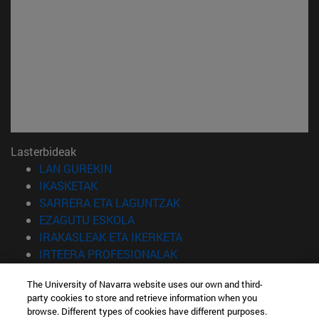
Lasterbideak
(Beste leiho batean irekiko da)
LAN GUREKIN
(Beste leiho batean irekiko da)
IKASKETAK
(Beste leiho batean irekiko 
SARRERA ETA LAGUNTZAK
(Beste leiho batean irekiko da)
EZAGUTU ESKOLA
(Beste leiho batean irekiko
IRAKASLEAK ETA IKERKETA
(Beste leiho batean irekiko 
IRTEERA PROFESIONALAK
(Beste leiho batean irekiko da)
IKASLEAK
The University of Navarra website uses our own and third-
party cookies to store and retrieve information when you
Informazioa
browse. Different types of cookies have different purposes.
TELEFONOA +34 943 21 98 77