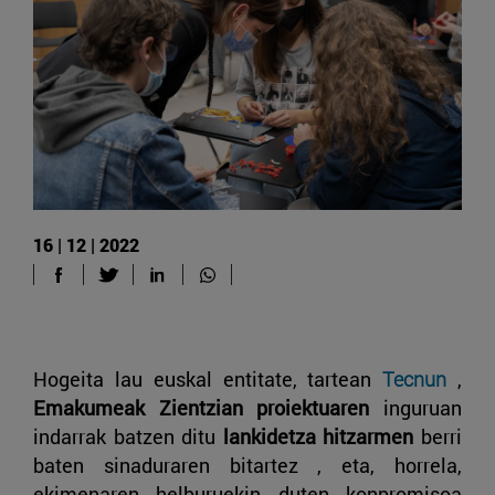
16 | 12 | 2022
Hogeita lau euskal entitate, tartean
Tecnun
,
Emakumeak Zientzian proiektuaren
inguruan
indarrak batzen ditu
lankidetza hitzarmen
berri
baten sinaduraren bitartez , eta, horrela,
ekimenaren helburuekin duten konpromisoa