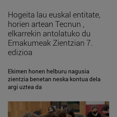
Hogeita lau euskal entitate,
horien artean Tecnun ,
elkarrekin antolatuko du
Emakumeak Zientzian 7.
edizioa
Ekimen honen helburu nagusia
zientzia benetan neska kontua dela
argi uztea da