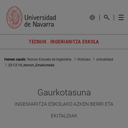
TECNUN . INGENIARITZA ESKOLA
Hemen zaude:
Tecnun Escuela de Ingeniería
Noticias
Actualidad
22-12-16_tecnun_Emakumeak
Gaurkotasuna
INGENIARITZA ESKOLAKO AZKEN BERRI ETA
EKITALDIAK