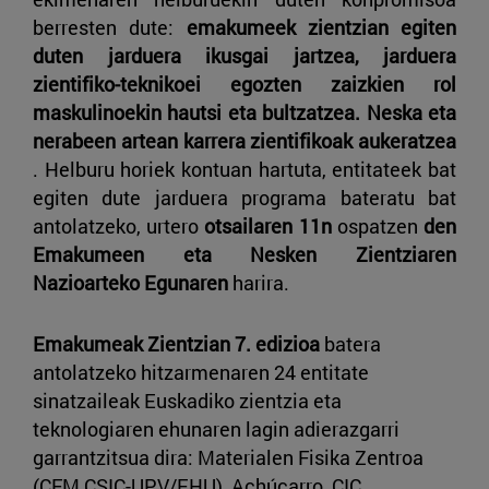
berresten dute:
emakumeek zientzian egiten
duten jarduera ikusgai jartzea, jarduera
zientifiko-teknikoei egozten zaizkien rol
maskulinoekin hautsi eta bultzatzea. Neska eta
nerabeen artean karrera zientifikoak aukeratzea
. Helburu horiek kontuan hartuta, entitateek bat
egiten dute jarduera programa bateratu bat
antolatzeko, urtero
otsailaren 11n
ospatzen
den
Emakumeen eta Nesken Zientziaren
Nazioarteko Egunaren
harira.
Emakumeak Zientzian 7. edizioa
batera
antolatzeko hitzarmenaren 24 entitate
sinatzaileak Euskadiko zientzia eta
teknologiaren ehunaren lagin adierazgarri
garrantzitsua dira: Materialen Fisika Zentroa
(CFM CSIC-UPV/EHU), Achúcarro, CIC.