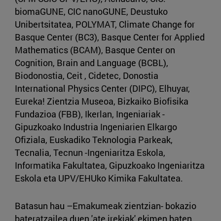
biomaGUNE, CIC nanoGUNE, Deustuko
Unibertsitatea, POLYMAT, Climate Change for
Basque Center (BC3), Basque Center for Applied
Mathematics (BCAM), Basque Center on
Cognition, Brain and Language (BCBL),
Biodonostia, Ceit , Cidetec, Donostia
International Physics Center (DIPC), Elhuyar,
Eureka! Zientzia Museoa, Bizkaiko Biofisika
Fundazioa (FBB), Ikerlan, Ingeniariak -
Gipuzkoako Industria Ingeniarien Elkargo
Ofiziala, Euskadiko Teknologia Parkeak,
Tecnalia, Tecnun -Ingeniaritza Eskola,
Informatika Fakultatea, Gipuzkoako Ingeniaritza
Eskola eta UPV/EHUko Kimika Fakultatea.
Batasun hau –Emakumeak zientzian- bokazio
bateratzailea duen 'ate irekiak' ekimen baten