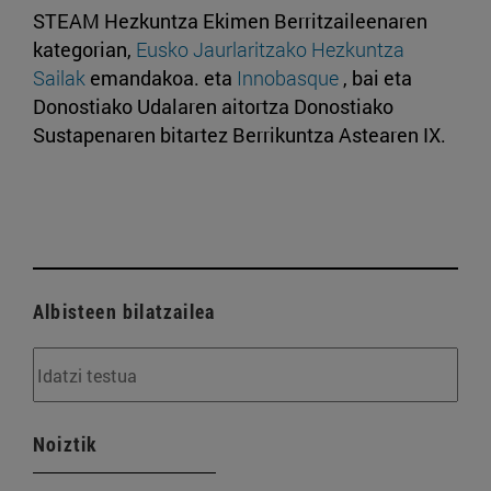
STEAM Hezkuntza Ekimen Berritzaileenaren
kategorian,
Eusko Jaurlaritzako Hezkuntza
Sailak
emandakoa. eta
Innobasque
, bai eta
Donostiako Udalaren aitortza Donostiako
Sustapenaren bitartez Berrikuntza Astearen IX.
Albisteen bilatzailea
Noiztik