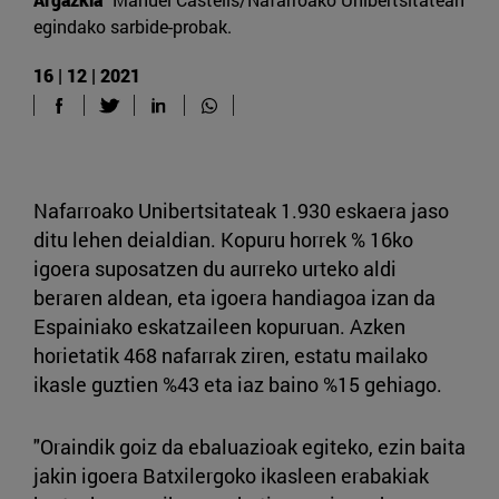
egindako sarbide-probak.
16 | 12 | 2021
Nafarroako Unibertsitateak 1.930 eskaera jaso
ditu lehen deialdian. Kopuru horrek % 16ko
igoera suposatzen du aurreko urteko aldi
beraren aldean, eta igoera handiagoa izan da
Espainiako eskatzaileen kopuruan. Azken
horietatik 468 nafarrak ziren, estatu mailako
ikasle guztien %43 eta iaz baino %15 gehiago.
"Oraindik goiz da ebaluazioak egiteko, ezin baita
jakin igoera Batxilergoko ikasleen erabakiak