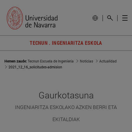
TECNUN . INGENIARITZA ESKOLA
Hemen zaude:
Tecnun Escuela de Ingeniería
Noticias
Actualidad
2021_12_16_solicitudes-admision
Gaurkotasuna
INGENIARITZA ESKOLAKO AZKEN BERRI ETA
EKITALDIAK