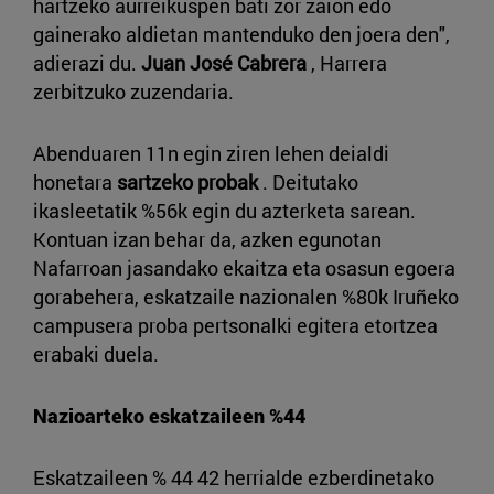
hartzeko aurreikuspen bati zor zaion edo
gainerako aldietan mantenduko den joera den",
adierazi du.
Juan José Cabrera
, Harrera
zerbitzuko zuzendaria.
Abenduaren 11n egin ziren lehen deialdi
honetara
sartzeko probak
. Deitutako
ikasleetatik %56k egin du azterketa sarean.
Kontuan izan behar da, azken egunotan
Nafarroan jasandako ekaitza eta osasun egoera
gorabehera, eskatzaile nazionalen %80k Iruñeko
campusera proba pertsonalki egitera etortzea
erabaki duela.
Nazioarteko eskatzaileen %44
Eskatzaileen % 44 42 herrialde ezberdinetako