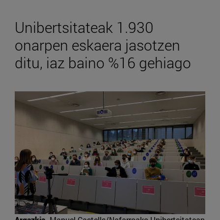
Unibertsitateak 1.930
onarpen eskaera jasotzen
ditu, iaz baino %16 gehiago
Argazkia
Manuel Castells/Nafarroako Unibertsitatean