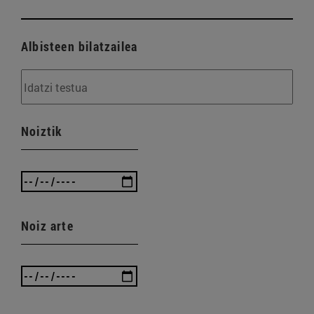
Albisteen bilatzailea
Noiztik
Noiz arte