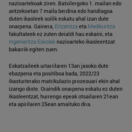
nazioartekoak ziren. Batxilergoko 1. mailan edo
antzekoetan 7 maila berdina edo handiagoa
duten ikasleek soilik eskatu ahal izan dute
onarpena. Gainera,
Erizaintza
eta
Medikuntza
fakultateek ez zuten deialdi hau eskaini, eta
Ingeniaritza Eskolak
nazioarteko ikasleentzat
bakarrik egiten zuen.
Eskatzaileek urtarrilaren 13an jasoko dute
ebazpena eta positiboa bada, 2022/23
ikasturterako matrikulazio prozesuari ekin ahal
izango diote. Oraindik onarpena eskatu ez duten
ikasleentzat, hurrengo epeak otsailaren 21ean
eta apirilaren 25ean amaituko dira.