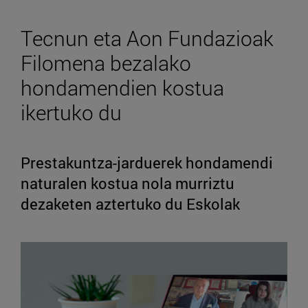
Tecnun eta Aon Fundazioak
Filomena bezalako
hondamendien kostua
ikertuko du
Prestakuntza-jarduerek hondamendi
naturalen kostua nola murriztu
dezaketen aztertuko du Eskolak