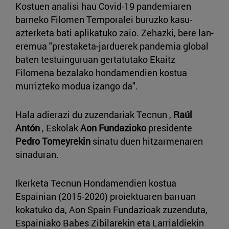
Kostuen analisi hau Covid-19 pandemiaren
barneko Filomen Temporalei buruzko kasu-
azterketa bati aplikatuko zaio. Zehazki, bere lan-
eremua "prestaketa-jarduerek pandemia global
baten testuinguruan gertatutako Ekaitz
Filomena bezalako hondamendien kostua
murrizteko modua izango da".
Hala adierazi du zuzendariak Tecnun ,
Raúl
Antón
, Eskolak
Aon Fundazioko
presidente
Pedro Tomeyrekin
sinatu duen hitzarmenaren
sinaduran.
Ikerketa Tecnun Hondamendien kostua
Espainian (2015-2020) proiektuaren barruan
kokatuko da, Aon Spain Fundazioak zuzenduta,
Espainiako Babes Zibilarekin eta Larrialdiekin