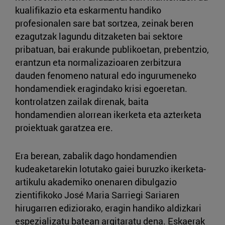
kualifikazio eta eskarmentu handiko
profesionalen sare bat sortzea, zeinak beren
ezagutzak lagundu ditzaketen bai sektore
pribatuan, bai erakunde publikoetan, prebentzio,
erantzun eta normalizazioaren zerbitzura
dauden fenomeno natural edo ingurumeneko
hondamendiek eragindako krisi egoeretan.
kontrolatzen zailak direnak, baita
hondamendien alorrean ikerketa eta azterketa
proiektuak garatzea ere.
Era berean, zabalik dago hondamendien
kudeaketarekin lotutako gaiei buruzko ikerketa-
artikulu akademiko onenaren dibulgazio
zientifikoko José Maria Sarriegi Sariaren
hirugarren ediziorako, eragin handiko aldizkari
espezializatu batean argitaratu dena. Eskaerak