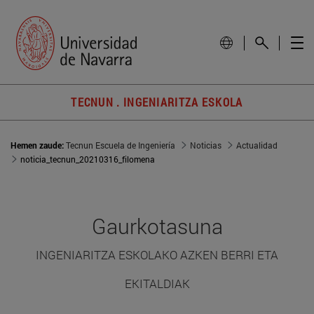
TECNUN . INGENIARITZA ESKOLA
Hemen zaude:
Tecnun Escuela de Ingeniería
Noticias
Actualidad
noticia_tecnun_20210316_filomena
Gaurkotasuna
INGENIARITZA ESKOLAKO AZKEN BERRI ETA
EKITALDIAK