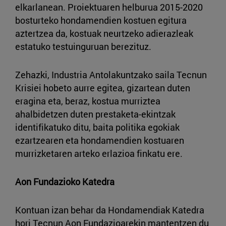
elkarlanean. Proiektuaren helburua 2015-2020
bosturteko hondamendien kostuen egitura
aztertzea da, kostuak neurtzeko adierazleak
estatuko testuinguruan berezituz.
Zehazki, Industria Antolakuntzako saila Tecnun
Krisiei hobeto aurre egitea, gizartean duten
eragina eta, beraz, kostua murriztea
ahalbidetzen duten prestaketa-ekintzak
identifikatuko ditu, baita politika egokiak
ezartzearen eta hondamendien kostuaren
murrizketaren arteko erlazioa finkatu ere.
Aon Fundazioko Katedra
Kontuan izan behar da Hondamendiak Katedra
hori Tecnun Aon Fundazioarekin mantentzen du