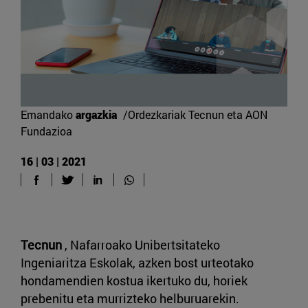
Emandako
argazkia
/Ordezkariak Tecnun eta AON
Fundazioa
16 | 03 | 2021
Tecnun
, Nafarroako Unibertsitateko
Ingeniaritza Eskolak, azken bost urteotako
hondamendien kostua ikertuko du, horiek
prebenitu eta murrizteko helburuarekin.