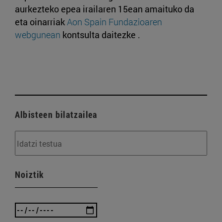
aurkezteko epea irailaren 15ean amaituko da
eta oinarriak
Aon Spain Fundazioaren
webgunean
kontsulta daitezke .
Albisteen bilatzailea
Noiztik