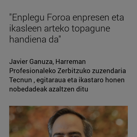
"Enplegu Foroa enpresen eta
ikasleen arteko topagune
handiena da"
Javier Ganuza, Harreman
Profesionaleko Zerbitzuko zuzendaria
Tecnun , egitaraua eta ikastaro honen
nobedadeak azaltzen ditu