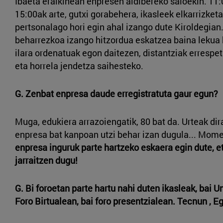
Ibaeta eraikinean enpresen aldibereko saioekin. 11
15:00ak arte, gutxi gorabehera, ikasleek elkarrizketa
pertsonalago hori egin ahal izango dute Kiroldegian
beharrezkoa izango hitzordua eskatzea baina lekua
ilara ordenatuak egon daitezen, distantziak errespet
eta horrela jendetza saihesteko.
G. Zenbat enpresa daude erregistratuta gaur egun?
Muga, edukiera arrazoiengatik, 80 bat da. Urteak dir
enpresa bat kanpoan utzi behar izan dugula... Mom
enpresa inguruk parte hartzeko eskaera egin dute, e
jarraitzen dugu!
G. Bi foroetan parte hartu nahi duten ikasleak, bai U
Foro Birtualean, bai foro presentzialean. Tecnun , E