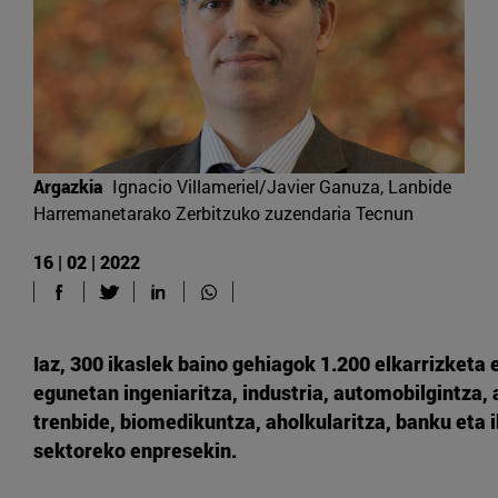
Argazkia
Ignacio Villameriel/Javier Ganuza, Lanbide
Harremanetarako Zerbitzuko zuzendaria Tecnun
16 | 02 | 2022
Iaz, 300 ikaslek baino gehiagok 1.200 elkarrizketa e
egunetan ingeniaritza, industria, automobilgintza,
trenbide, biomedikuntza, aholkularitza, banku eta 
sektoreko enpresekin.