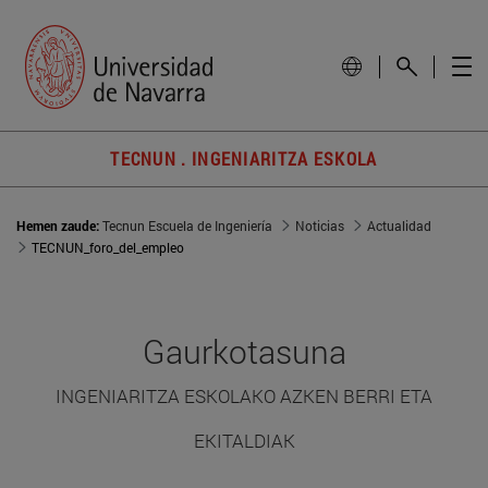
TECNUN . INGENIARITZA ESKOLA
Hemen zaude:
Tecnun Escuela de Ingeniería
Noticias
Actualidad
TECNUN_foro_del_empleo
Gaurkotasuna
INGENIARITZA ESKOLAKO AZKEN BERRI ETA
EKITALDIAK