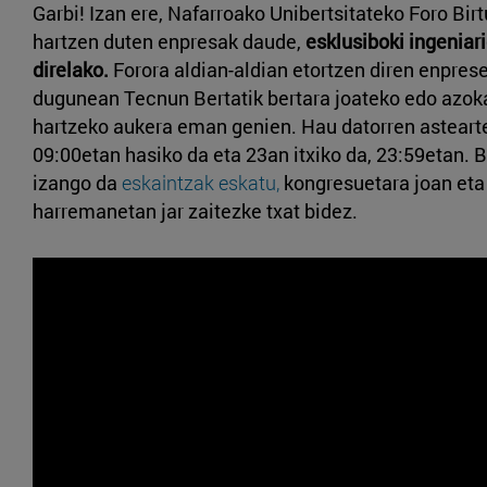
Garbi! Izan ere, Nafarroako Unibertsitateko Foro Bir
hartzen duten enpresak daude,
esklusiboki ingeniari
direlako.
Forora aldian-aldian etortzen diren enprese
dugunean Tecnun Bertatik bertara joateko edo azoka
hartzeko aukera eman genien. Hau datorren astearte
09:00etan hasiko da eta 23an itxiko da, 23:59etan. B
izango da
eskaintzak eskatu,
kongresuetara joan eta
harremanetan jar zaitezke txat bidez.