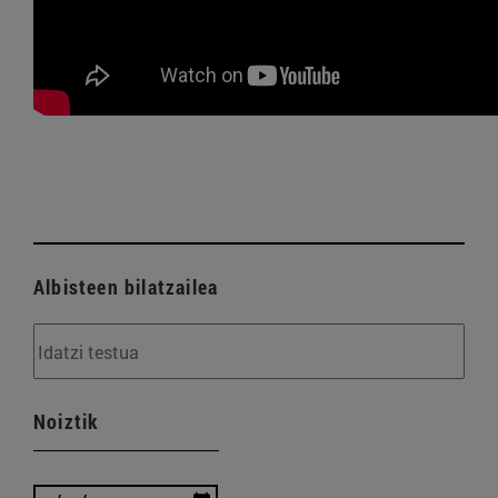
Albisteen bilatzailea
Noiztik