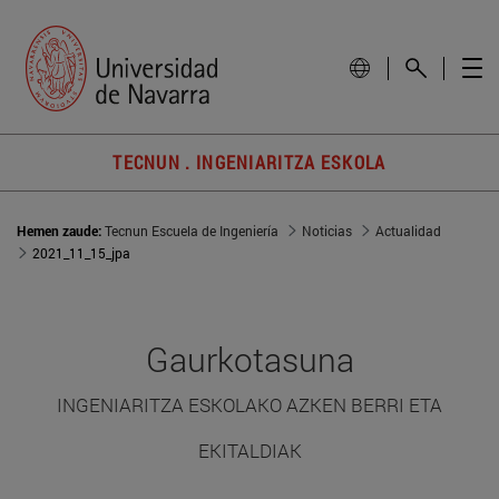
TECNUN . INGENIARITZA ESKOLA
Hemen zaude:
Tecnun Escuela de Ingeniería
Noticias
Actualidad
2021_11_15_jpa
Gaurkotasuna
INGENIARITZA ESKOLAKO AZKEN BERRI ETA
EKITALDIAK