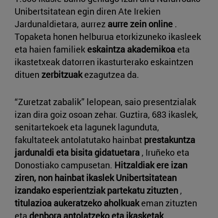
Unibertsitatean egin diren Ate Irekien
Jardunaldietara, aurrez
aurre zein online
.
Topaketa honen helburua etorkizuneko ikasleek
eta haien familiek
eskaintza akademikoa
eta
ikastetxeak datorren ikasturterako eskaintzen
dituen
zerbitzuak
ezagutzea da.
“Zuretzat zabalik” lelopean, saio presentzialak
izan dira goiz osoan zehar. Guztira, 683 ikaslek,
senitartekoek eta lagunek lagunduta,
fakultateek antolatutako hainbat
prestakuntza
jardunaldi eta bisita gidatuetara
, Iruñeko eta
Donostiako campusetan.
Hitzaldiak ere izan
ziren, non hainbat ikaslek Unibertsitatean
izandako esperientziak partekatu zituzten
,
titulazioa aukeratzeko aholkuak
eman zituzten
eta
denbora antolatzeko eta ikasketak