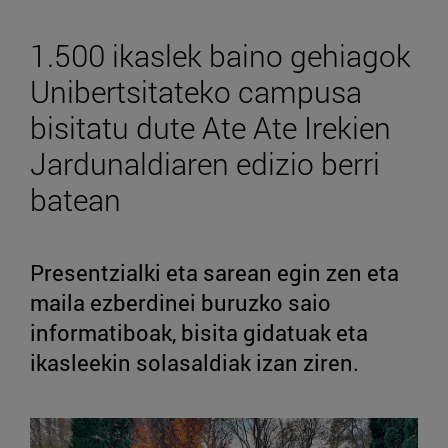
1.500 ikaslek baino gehiagok
Unibertsitateko campusa
bisitatu dute Ate Ate Irekien
Jardunaldiaren edizio berri
batean
Presentzialki eta sarean egin zen eta
maila ezberdinei buruzko saio
informatiboak, bisita gidatuak eta
ikasleekin solasaldiak izan ziren.