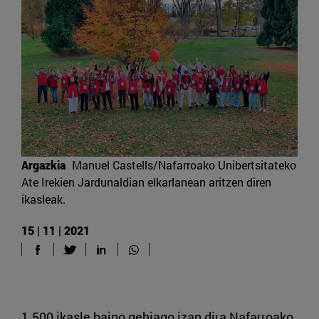
Argazkia
Manuel Castells/Nafarroako Unibertsitateko
Ate Irekien Jardunaldian elkarlanean aritzen diren
ikasleak.
15 | 11 | 2021
1.500 ikasle baino gehiago izan dira Nafarroako