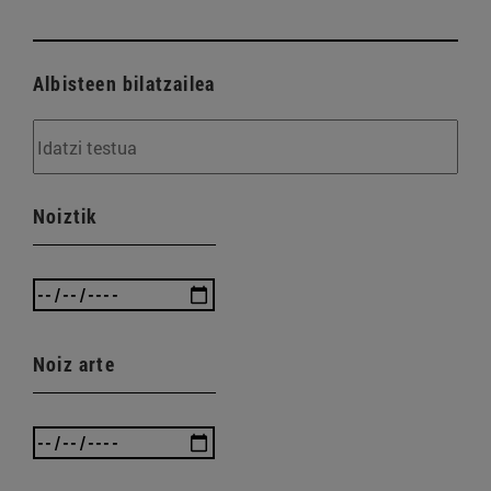
Albisteen bilatzailea
Noiztik
Noiz arte