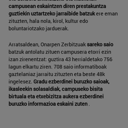
campusean eskaintzen diren prestakuntza
guztiekin uztartzeko jarraibide batzuk
ere eman
zituzten, hala nola, kirol, kultur edo
boluntariotzako jarduerak.
Arratsaldean, Onarpen Zerbitzuak
sareko saio
batzuk antolatu zituen campusera etorri ezin
izan zirenentzat: guztira 43 herrialdetako 756
lagun elkartu ziren. 708 saio informatiboak
gaztelaniaz jarraitu zituzten eta beste 48k
ingelesez.
Gradu ezberdinei buruzko saioak,
ikasleekin solasaldiak, campuseko bisita
birtuala eta etxebizitza aukera ezberdinei
buruzko informazioa eskaini zuten
.