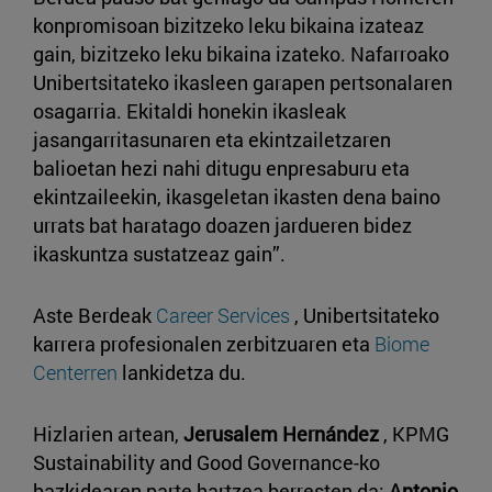
konpromisoan bizitzeko leku bikaina izateaz
gain, bizitzeko leku bikaina izateko. Nafarroako
Unibertsitateko ikasleen garapen pertsonalaren
osagarria. Ekitaldi honekin ikasleak
jasangarritasunaren eta ekintzailetzaren
balioetan hezi nahi ditugu enpresaburu eta
ekintzaileekin, ikasgeletan ikasten dena baino
urrats bat haratago doazen jardueren bidez
ikaskuntza sustatzeaz gain”.
Aste Berdeak
Career Services
, Unibertsitateko
karrera profesionalen zerbitzuaren eta
Biome
Centerren
lankidetza du.
Hizlarien artean,
Jerusalem Hernández
, KPMG
Sustainability and Good Governance-ko
bazkidearen parte hartzea berresten da;
Antonio