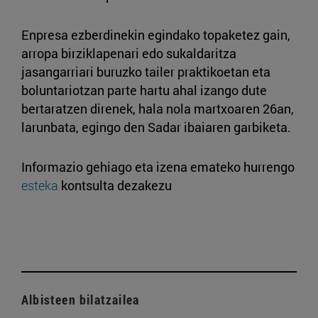
Enpresa ezberdinekin egindako topaketez gain,
arropa birziklapenari edo sukaldaritza
jasangarriari buruzko tailer praktikoetan eta
boluntariotzan parte hartu ahal izango dute
bertaratzen direnek, hala nola martxoaren 26an,
larunbata, egingo den Sadar ibaiaren garbiketa.
Informazio gehiago eta izena emateko hurrengo
esteka
kontsulta dezakezu
Albisteen bilatzailea