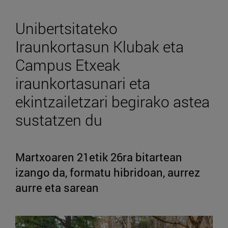
Unibertsitateko
Iraunkortasun Klubak eta
Campus Etxeak
iraunkortasunari eta
ekintzailetzari begirako astea
sustatzen du
Martxoaren 21etik 26ra bitartean
izango da, formatu hibridoan, aurrez
aurre eta sarean