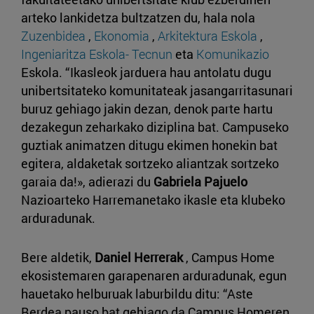
arteko lankidetza bultzatzen du, hala nola
Zuzenbidea
,
Ekonomia
,
Arkitektura Eskola
,
Ingeniaritza Eskola- Tecnun
eta
Komunikazio
Eskola. “Ikasleok jarduera hau antolatu dugu
unibertsitateko komunitateak jasangarritasunari
buruz gehiago jakin dezan, denok parte hartu
dezakegun zeharkako diziplina bat. Campuseko
guztiak animatzen ditugu ekimen honekin bat
egitera, aldaketak sortzeko aliantzak sortzeko
garaia da!», adierazi du
Gabriela Pajuelo
Nazioarteko Harremanetako ikasle eta klubeko
arduradunak.
Bere aldetik,
Daniel Herrerak
, Campus Home
ekosistemaren garapenaren arduradunak, egun
hauetako helburuak laburbildu ditu: “Aste
Berdea pauso bat gehiago da Campus Homeren