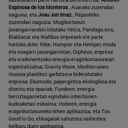
Espinosa de los Monteros
, Auarako zuzendari
nagusia; eta
Josu Jon Imaz
, Repsoleko
zuzendari nagusia. Mugikortasun
jasangarriarekin lotutako Velca, Pandago.eco,
Blablacar eta Wallbox enpresek ere parte
hartuko dute; Nike, Humpier eta Hemper, moda
eta osagarri jasangarrietan, Orpheus, enpresa
eta eraikinentzako energia-eraginkortasunean
espezializatua; Gravity Wave, Mediterraneo
itsasoa plastikoz garbitzera bideratutako
enpresa; Ekomodo, papergintza ekologikoa eta
diseinu eta opariak; Fundeen, energia
berriztagarrietan egindako inbertsioen
kudeaketari eskainia; Hobeen, energia
eraginkortasuneko lehen aplikazioa; eta Too
Good to Go, elikagaiak xahutzea saihestea
helburu duen aplikazioa.