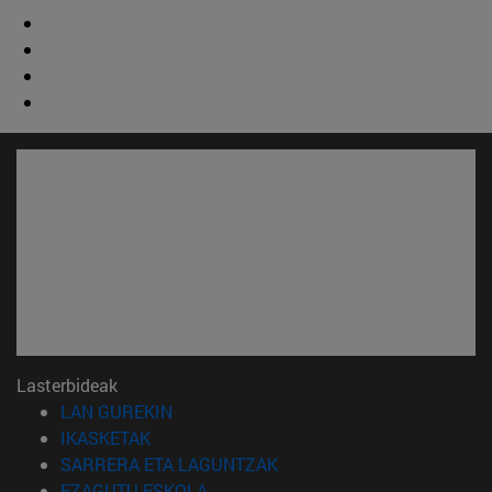
Lasterbideak
(Beste leiho batean irekiko da)
LAN GUREKIN
(Beste leiho batean irekiko da)
IKASKETAK
(Beste leiho batean irekiko 
SARRERA ETA LAGUNTZAK
(Beste leiho batean irekiko da)
EZAGUTU ESKOLA