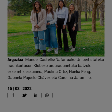
Argazkia
Manuel Castells/Nafarroako Unibertsitateko
Iraunkortasun Klubeko arduradunetako batzuk:
ezkerretik eskuinera, Paulina Ortiz, Noelia Feng,
Gabriela Pajuelo Chávez eta Carolina Jaramillo.
15 | 03 | 2022