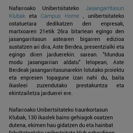
Nafarroako Unibertsitateko
Jasangarritasun
Klubak
eta
Campus Home
, unibertsitateko
ostatuetara dedikatzen den enpresak,
martxoaren 21etik 26ra bitartean egingo den
jasangarritasun astearen bigarren edizioa
sustatzen ari dira, Aste Berdea, presentzialki eta
egingo diren jarduerekin. sarean. "Mundua
modu jasangarrian aldatu" lelopean, Aste
Berdeak jasangarritasunarekin lotutako proiektu
eta enpresen topagune izan nahi du, baita
ikasleei zuzendutako prestakuntza eta
ekintzailetza jarduerei ere.
Nafarroako Unibertsitateko Iraunkortasun
Klubak, 130 ikaslek baino gehiagok osatzen
dutena, ekimen hau gidatzen du eta hainbat
fakultateetako unibertsitate klub ezberdinen