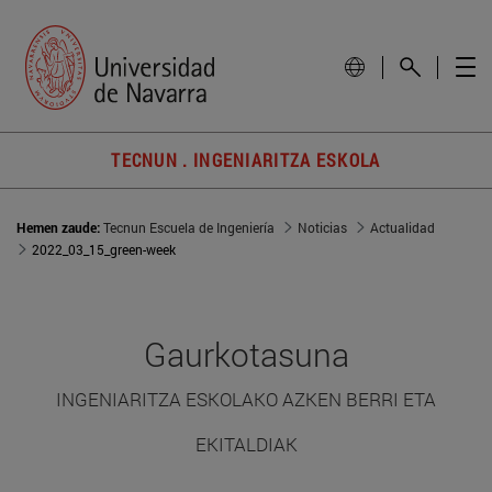
TECNUN . INGENIARITZA ESKOLA
Hemen zaude:
Tecnun Escuela de Ingeniería
Noticias
Actualidad
2022_03_15_green-week
Gaurkotasuna
INGENIARITZA ESKOLAKO AZKEN BERRI ETA
EKITALDIAK