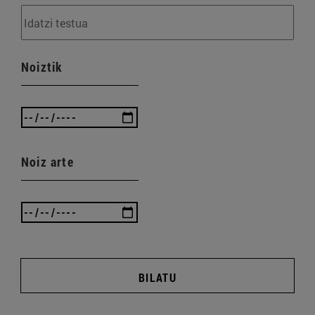
Noiztik
Noiz arte
BILATU