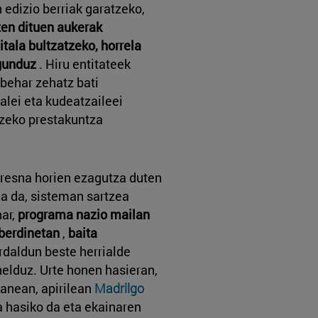
edizio berriak garatzeko,
zen dituen aukerak
itala bultzatzeko, horrela
gunduz
. Hiru entitateek
behar zehatz bati
alei eta kudeatzaileei
tzeko prestakuntza
resna horien ezagutza duten
a da, sisteman sartzea
ar,
programa nazio mailan
berdinetan
,
baita
daldun beste herrialde
helduz. Urte honen hasieran,
lanean, apirilean
Madrilgo
 hasiko da eta ekainaren