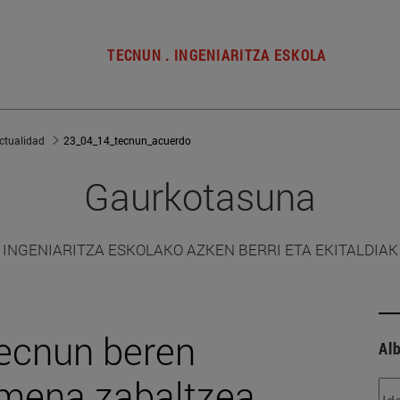
TECNUN . INGENIARITZA ESKOLA
ctualidad
23_04_14_tecnun_acuerdo
Gaurkotasuna
INGENIARITZA ESKOLAKO AZKEN BERRI ETA EKITALDIAK
Tecnun beren
Alb
rmena zabaltzea