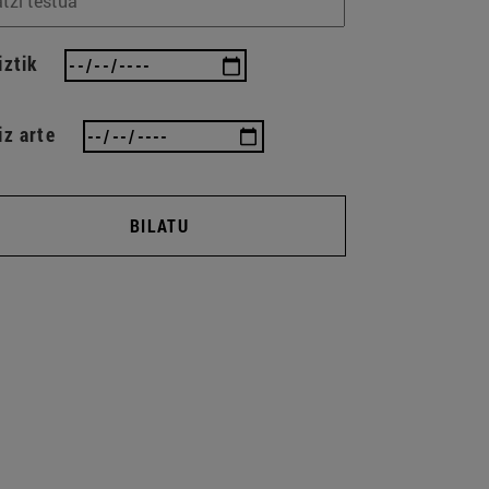
iztik
iz arte
BILATU