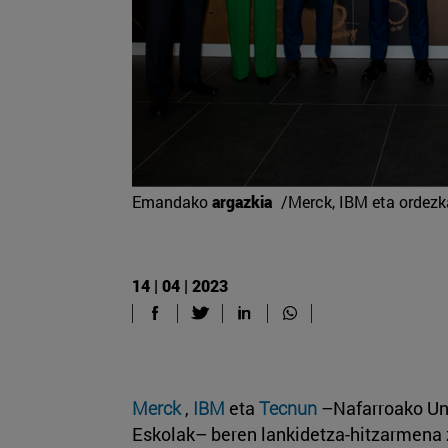
Emandako
argazkia
/Merck, IBM eta ordezka
14 | 04 | 2023
Merck
,
IBM
eta
Tecnun
–Nafarroako Uni
Eskolak– beren lankidetza-hitzarmena 