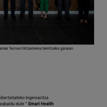
riak Tecnun hitzarmena berritzeko garaian.
bertsitateko Ingeniaritza
zabaldu dute “
Smart Health