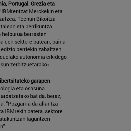
ia, Portugal, Grezia eta
 “IBMrentzat Merckekin eta
zatzea. Tecnun Bikoitza
italean eta berrikuntza
e helburua berresten
oa den sektore batean; baina
 edizio berriekin zabaltzen
n duelako autonomia erkidego
sun zerbitzuetarako».
nibertsitateko garapen
ologia eta osasuna
ardatzetako bat da, beraz,
a. "Pozgarria da aliantza
ta IBMrekin batera, sektore
estakuntzan laguntzen
n".