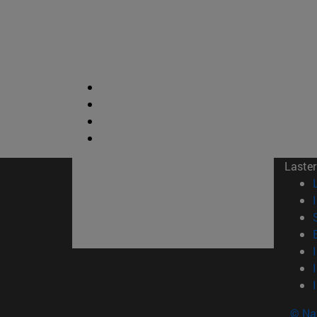
Laster
© Na