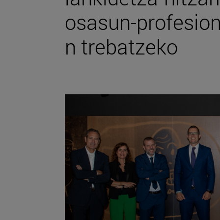
osasun-profesion
n trebatzeko