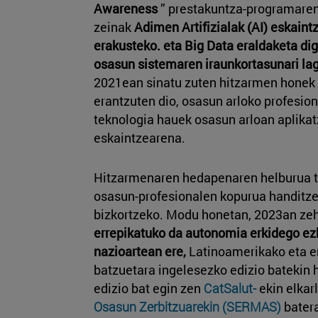
Awareness
” prestakuntza-programaren 
zeinak
Adimen Artifizialak (AI) eskaint
erakusteko. eta Big Data eraldaketa dig
osasun sistemaren iraunkortasunari la
2021ean sinatu zuten hitzarmen honek 
erantzuten dio, osasun arloko profesion
teknologia hauek osasun arloan aplika
eskaintzearena.
Hitzarmenaren hedapenaren helburua t
osasun-profesionalen kopurua handitze
bizkortzeko. Modu honetan, 2023an zeh
errepikatuko da autonomia erkidego ez
nazioartean ere,
Latinoamerikako eta er
batzuetara ingelesezko edizio batekin 
edizio bat egin zen
CatSalut-
ekin elkar
Osasun Zerbitzuarekin (SERMAS)
batera