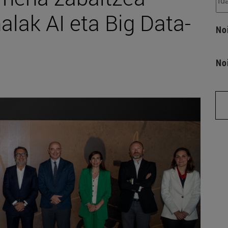
alak AI eta Big Data-
No
No