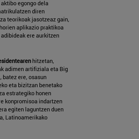
aktibo egongo dela
atrikulatzen diren
za teorikoak jasotzeaz gain,
horien aplikazio praktikoa
adibideak ere aurkitzen
esidentearen
hitzetan,
k adimen artifiziala eta Big
, batez ere, osasun
eko eta bizitzan benetako
za estrategiko honen
re konpromisoa indartzen
era egiten laguntzen duen
ra, Latinoamerikako