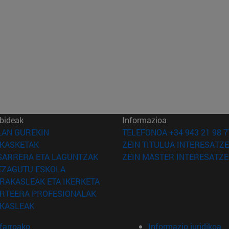
bideak
Informazioa
(Beste leiho batean irekiko da)
LAN GUREKIN
TELEFONOA +34 943 21 98 7
(Beste leiho batean irekiko da)
IKASKETAK
ZEIN TITULUA INTERESATZE
(Beste leiho batean irekiko da)
SARRERA ETA LAGUNTZAK
ZEIN MASTER INTERESATZE
(Beste leiho batean irekiko da)
EZAGUTU ESKOLA
(Beste leiho batean irekiko da)
IRAKASLEAK ETA IKERKETA
(Beste leiho batean irekiko da)
IRTEERA PROFESIONALAK
(Beste leiho batean irekiko da)
IKASLEAK
farroako
Informazio juridikoa