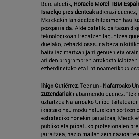
Bere aldetik,
Horacio Morell IBM Espain
Israelgo presidenteak
adierazi duenez,
Merckekin lankidetza-hitzarmen hau lu
pozgarria da. Alde batetik, gaitasun dig
teknologikoan trebatzen laguntzea gur
duelako, zehazki osasuna bezain kritik
baita iaz martxan jarri genuen eta orain
ari den programaren arrakasta islatze
ezberdinetako eta Latinoamerikako osa
Íñigo Gutiérrez, Tecnun - Nafarroako U
zuzendariak
nabarmendu duenez, “tekn
uztartzea Nafarroako Unibertsitatearen 
ikastaro hau modu naturalean sortzen d
estrategiko honekin jarraitzea, Merck e
publiko eta pribatuko profesionalen pr
jarraitzea, nazio mailan zein nazioartea