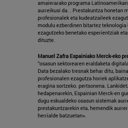
amaierarako programa Latinoamerikan 
aurreikusi da. . Prestakuntza honetan m
profesionalek eta kudeatzaileek ezagut
modulu ezberdinen bitartez teknologia 
ezagutzeko benetako esperientziak eta 
dituzte.
Manuel Zafra Espainiako Merck-eko pr
“osasun sektorearen eraldaketa digitala
Data bezalako tresnak behar ditu, baina
profesionalen ezagutza horiek aplikatz
eragina sortzeko. pertsonena. Lankidet
hedapenarekin, Espainian Merck-en gu
dugu eskualdeko osasun sistemak aurr
prestakuntzarekin eta, hemendik aurre
herrialde batzuetan».