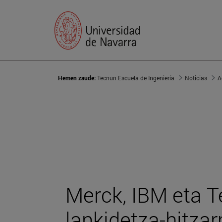
Hemen zaude:
Tecnun Escuela de Ingeniería
Noticias
A
Merck, IBM eta 
lankidetza-hitza