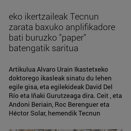
eko ikertzaileak Tecnun
zarata baxuko anplifikadore
bati buruzko "paper"
batengatik saritua
Artikulua Alvaro Urain Ikastetxeko
doktorego ikasleak sinatu du lehen
egile gisa, eta egilekideak David Del
Río eta Iñaki Gurutzeaga dira. Ceit , eta
Andoni Beriain, Roc Berenguer eta
Héctor Solar, hemendik Tecnun