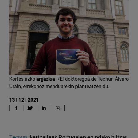
Kortesiazko
argazkia
/El doktoregoa de Tecnun Álvaro
Urain, errekonozimenduarekin planteatzen du.
13 | 12 | 2021
Tecnun
ikertzaileak
Portugalen egindako biltzar