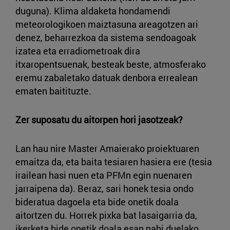
duguna). Klima aldaketa hondamendi
meteorologikoen maiztasuna areagotzen ari
denez, beharrezkoa da sistema sendoagoak
izatea eta erradiometroak dira
itxaropentsuenak, besteak beste, atmosferako
eremu zabaletako datuak denbora errealean
ematen baitituzte.
Zer suposatu du aitorpen hori jasotzeak?
Lan hau nire Master Amaierako proiektuaren
emaitza da, eta baita tesiaren hasiera ere (tesia
irailean hasi nuen eta PFMn egin nuenaren
jarraipena da). Beraz, sari honek tesia ondo
bideratua dagoela eta bide onetik doala
aitortzen du. Horrek pixka bat lasaigarria da,
ikerketa bide onetik doala esan nahi duelako.