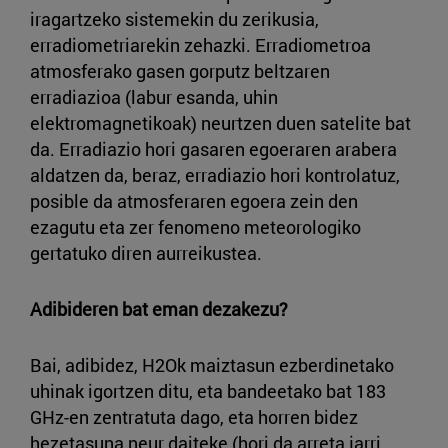
iragartzeko sistemekin du zerikusia,
erradiometriarekin zehazki. Erradiometroa
atmosferako gasen gorputz beltzaren
erradiazioa (labur esanda, uhin
elektromagnetikoak) neurtzen duen satelite bat
da. Erradiazio hori gasaren egoeraren arabera
aldatzen da, beraz, erradiazio hori kontrolatuz,
posible da atmosferaren egoera zein den
ezagutu eta zer fenomeno meteorologiko
gertatuko diren aurreikustea.
Adibideren bat eman dezakezu?
Bai, adibidez, H2Ok maiztasun ezberdinetako
uhinak igortzen ditu, eta bandeetako bat 183
GHz-en zentratuta dago, eta horren bidez
hezetasuna neur daiteke (hori da arreta jarri