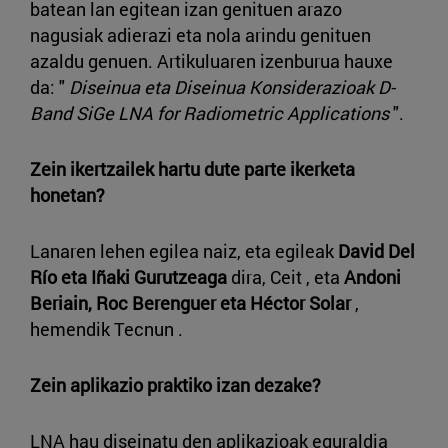
batean lan egitean izan genituen arazo
nagusiak adierazi eta nola arindu genituen
azaldu genuen. Artikuluaren izenburua hauxe
da: "
Diseinua eta Diseinua Konsiderazioak D-
Band SiGe LNA for Radiometric Applications
".
Zein ikertzailek hartu dute parte ikerketa
honetan?
Lanaren lehen egilea naiz, eta egileak
David Del
Río eta Iñaki Gurutzeaga
dira, Ceit , eta
Andoni
Beriain, Roc Berenguer eta Héctor Solar
,
hemendik Tecnun .
Zein aplikazio praktiko izan dezake?
LNA hau diseinatu den aplikazioak eguraldia