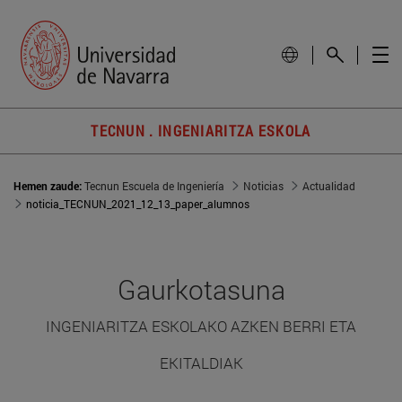
TECNUN . INGENIARITZA ESKOLA
Hemen zaude:
Tecnun Escuela de Ingeniería
Noticias
Actualidad
noticia_TECNUN_2021_12_13_paper_alumnos
Gaurkotasuna
INGENIARITZA ESKOLAKO AZKEN BERRI ETA
EKITALDIAK