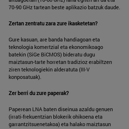
70-90 GHz tartean beste aplikazio batzuk daude.
Zertan zentratu zara zure ikasketetan?
Gure kasuan, are banda handiagoan eta
teknologia komertzial eta ekonomikoago
batekin (SiGe BiCMOS) bideratu dugu
maiztasun-tarte horretan tradizioz erabiltzen
ziren teknologiekin alderatuta (III-V
konposatuak).
Zer berri du zure paperak?
Paperean LNA baten diseinua azaldu genuen
(irrati-frekuentzian blokerik ohikoena eta
garrantzitsuenetakoa) eta halako maiztasun