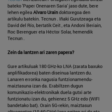
bateko 'Paper Onenaren Saria' jaso dute, bere
lehen egilea
Alvaro Urain
doktoregoa den
artikulu batekin. Tecnun . Iñaki Gurutzeaga eta
David del Río, bertatik Ceit , eta Andoni Beriain,
Roc Berenguer eta Héctor Solar, hemendik
Tecnun .
Zein da lantzen ari zaren papera?
Gure artikuluak 180 GHz-ko LNA (zarata baxuko
anplifikadorea) baten diseinua lantzen du.
Lanaren erronka nagusia funtzionamendu-
maiztasuna izan da. Erabiltzen dugun
komunikazio-elektronikak duela gutxi arte
funtzionatu izan du, gehienez 5 GHz edo (WIFI
bandetako bat). Orain 5G-rekin, maiztasun
altuagoetan (10-60 GHz) lana egiten ari da eta