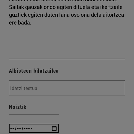
Sailak gauzak ondo egiten dituela eta ikertzaile
guztiek egiten duten lana oso ona dela aitortzea
ere bada.
Albisteen bilatzailea
Noiztik