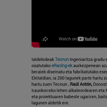
taldekideak
Tecnun
Ingeniaritza gradu 
osatutako
eRacing-ek
aurkezpenean aza
beraiek diseinatu eta fabrikatutako ese
Ekitaldian, ia 200 lagunek parte hartu z
hartu zuen Tecnun ,
Raúl Antón,
Donosti
Iraunkorreko lehen alkateordearen eta 
eta proiektuaren babesle ugariren, bait
lagunen aldetik ere.