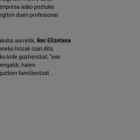
 enpresa asko poztuko
 egiten duen profesional
kutsi aurretik,
Iker Elizetxea
neko hitzak izan ditu
ko kide guztientzat, "oso
eengatik, haien
guztien familientzat. .