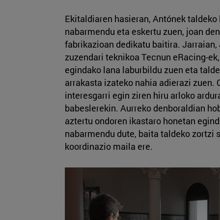
Ekitaldiaren hasieran, Antónek taldeko 
nabarmendu eta eskertu zuen, joan den 
fabrikazioan dedikatu baitira. Jarraian,
zuzendari teknikoa Tecnun eRacing-ek,
egindako lana laburbildu zuen eta tald
arrakasta izateko nahia adierazi zuen.
interesgarri egin ziren hiru arloko ardu
babeslerekin. Aurreko denboraldian ho
aztertu ondoren ikastaro honetan egin
nabarmendu dute, baita taldeko zortzi s
koordinazio maila ere.