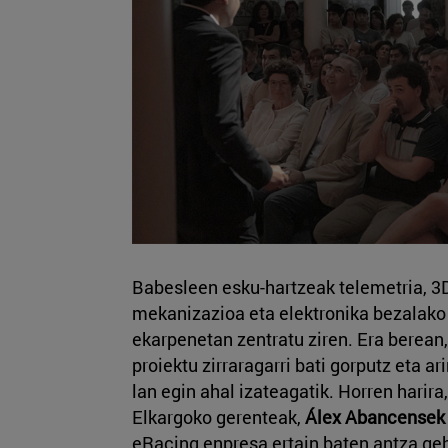
Babesleen esku-hartzeak telemetria, 3
mekanizazioa eta elektronika bezalako 
ekarpenetan zentratu ziren. Era berean,
proiektu zirraragarri bati gorputz eta a
lan egin ahal izateagatik. Horren harir
Elkargoko gerenteak,
Álex Abancensek
eRacing enpresa ertain baten antza geh