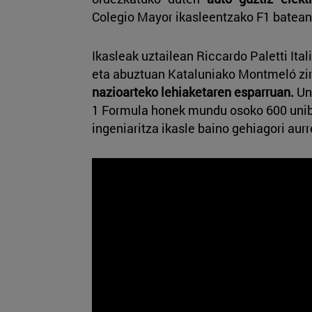
Colegio Mayor ikasleentzako F1 batean
Ikasleak uztailean Riccardo Paletti Itali
eta abuztuan Kataluniako Montmeló zi
nazioarteko lehiaketaren esparruan.
Uni
1 Formula honek mundu osoko 600 unib
ingeniaritza ikasle baino gehiagori aurr