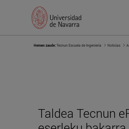
Hemen zaude:
Tecnun Escuela de Ingeniería
Noticias
A
Taldea Tecnun e
eserleku bakarra