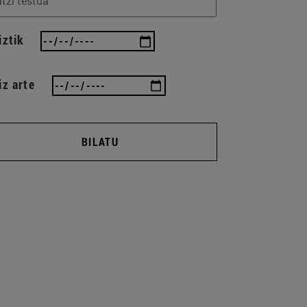
iztik
iz arte
BILATU