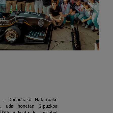
, Donostiako Nafarroako
lak, uda honetan Gipuzkoa
rikoa
aurkeztu du Jaizkibel