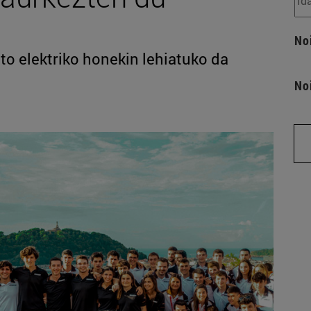
No
to elektriko honekin lehiatuko da
No