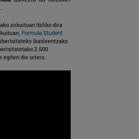
.
ako zirkuituan ibiliko dira
rkuituan,
Formula Student
bertsitateko ikasleentzako
ertsitatetako 2.500
e egiten die urtero.