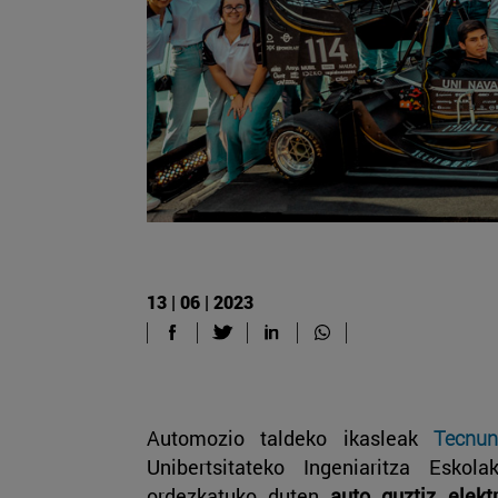
13 | 06 | 2023
Automozio taldeko ikasleak
Tecnun
Unibertsitateko Ingeniaritza Esko
ordezkatuko duten
auto guztiz elekt