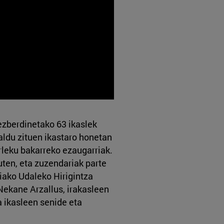
ezberdinetako 63 ikaslek
ldu zituen ikastaro honetan
rleku bakarreko ezaugarriak.
uten, eta zuzendariak parte
ako Udaleko Hirigintza
Nekane Arzallus, irakasleen
a ikasleen senide eta