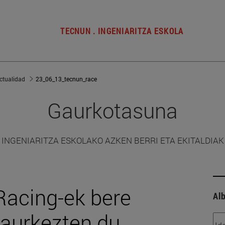
TECNUN . INGENIARITZA ESKOLA
ctualidad
23_06_13_tecnun_race
Gaurkotasuna
INGENIARITZA ESKOLAKO AZKEN BERRI ETA EKITALDIAK
Racing-ek bere
Alb
 aurkezten du