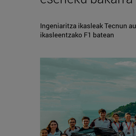
Ingeniaritza ikasleak Tecnun au
ikasleentzako F1 batean