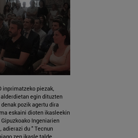
D inprimatzeko piezak,
alderdietan egin dituzten
 denak pozik agertu dira
rima eskaini dioten ikasleekin
a, Gipuzkoako Ingeniarien
, adierazi du " Tecnun
iago zen ikasle talde