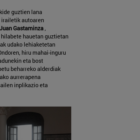
kide guztien lana
irailetik autoaren
Juan Gastaminza
,
 hilabete hauetan guztietan
eak udako lehiaketetan
 Ondoren, hiru mahai-inguru
radunekin eta bost
betu beharreko alderdiak
dako aurrerapena
ailen inplikazio eta