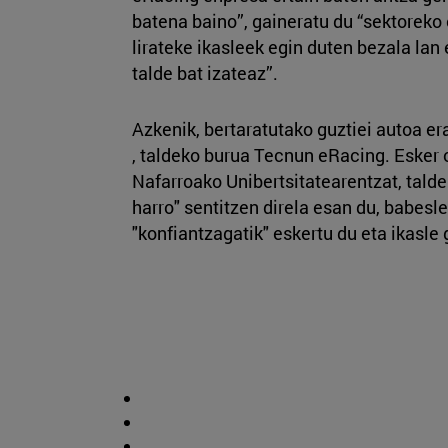
batena baino”, gaineratu du “sektoreko
lirateke ikasleek egin duten bezala lan
talde bat izateaz”.
Azkenik, bertaratutako guztiei autoa era
, taldeko burua Tecnun eRacing. Esker o
Nafarroako Unibertsitatearentzat, talde
harro" sentitzen direla esan du, babesl
"konfiantzagatik" eskertu du eta ikasle 