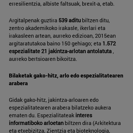
erresilientzia, albiste faltsuak, brexit-a, etab.
Argitalpenak guztira
539 aditu
biltzen ditu,
zentro akademikoko irakasle, ikerlari eta
irakasleen artean, aurreko edizioan, 2015ean
argitaratutakoa baino 150 gehiago; eta
1.572
espezialitate 21 jakintza-arlotan antolatuta
,
aurreko bertsioaren bikoitza.
Bilaketak gako-hitz, arlo edo espezialitatearen
arabera
Gidak gako-hitz, jakintza-arloaren edo
espezialitatearen arabera bilatzeko aukera
ematen du. Espezialitateak
interes
informatiboko arloetan
biltzen dira (Arkitektura
eta etxebizitza, Zientzia eta bioteknologia,