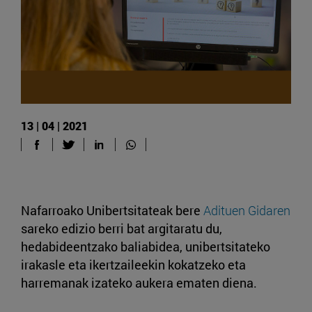
13 | 04 | 2021
Nafarroako Unibertsitateak bere
Adituen Gidaren
sareko edizio berri bat argitaratu du,
hedabideentzako baliabidea, unibertsitateko
irakasle eta ikertzaileekin kokatzeko eta
harremanak izateko aukera ematen diena.