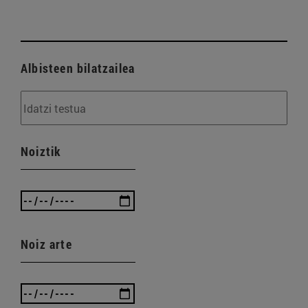
Albisteen bilatzailea
Noiztik
Noiz arte