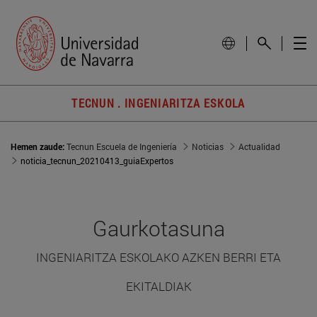
TECNUN . INGENIARITZA ESKOLA
Hemen zaude:
Tecnun Escuela de Ingeniería
Noticias
Actualidad
noticia_tecnun_20210413_guiaExpertos
Gaurkotasuna
INGENIARITZA ESKOLAKO AZKEN BERRI ETA
EKITALDIAK