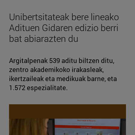
Unibertsitateak bere lineako
Adituen Gidaren edizio berri
bat abiarazten du
Argitalpenak 539 aditu biltzen ditu,
zentro akademikoko irakasleak,
ikertzaileak eta medikuak barne, eta
1.572 espezialitate.