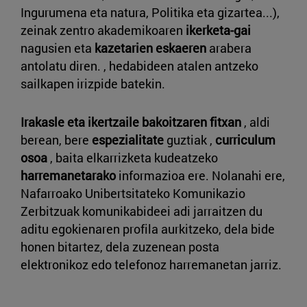
Ingurumena eta natura, Politika eta gizartea...),
zeinak zentro akademikoaren
ikerketa-gai
nagusien eta
kazetarien eskaeren
arabera
antolatu diren. , hedabideen atalen antzeko
sailkapen irizpide batekin.
Irakasle eta ikertzaile bakoitzaren fitxan
, aldi
berean, bere
espezialitate
guztiak ,
curriculum
osoa
, baita elkarrizketa kudeatzeko
harremanetarako
informazioa ere. Nolanahi ere,
Nafarroako Unibertsitateko Komunikazio
Zerbitzuak komunikabideei adi jarraitzen du
aditu egokienaren profila aurkitzeko, dela bide
honen bitartez, dela zuzenean posta
elektronikoz edo telefonoz harremanetan jarriz.