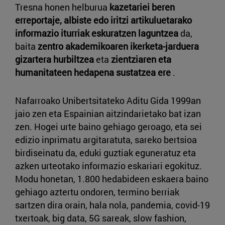
Tresna honen helburua
kazetariei beren
erreportaje, albiste edo iritzi artikuluetarako
informazio iturriak eskuratzen laguntzea
da,
baita
zentro akademikoaren ikerketa-jarduera
gizartera hurbiltzea
eta
zientziaren eta
humanitateen hedapena sustatzea ere
.
Nafarroako Unibertsitateko Aditu Gida 1999an
jaio zen eta Espainian aitzindarietako bat izan
zen. Hogei urte baino gehiago geroago, eta sei
edizio inprimatu argitaratuta, sareko bertsioa
birdiseinatu da, eduki guztiak eguneratuz eta
azken urteotako informazio eskariari egokituz.
Modu honetan, 1.800 hedabideen eskaera baino
gehiago aztertu ondoren, termino berriak
sartzen dira orain, hala nola, pandemia, covid-19
txertoak, big data, 5G sareak, slow fashion,