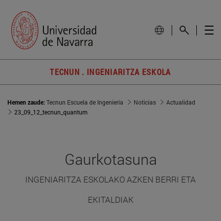
TECNUN . INGENIARITZA ESKOLA
Hemen zaude:
Tecnun Escuela de Ingeniería
Noticias
Actualidad
23_09_12_tecnun_quantum
Gaurkotasuna
INGENIARITZA ESKOLAKO AZKEN BERRI ETA
EKITALDIAK