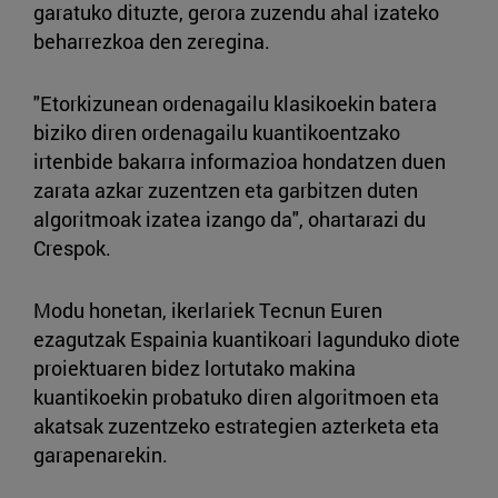
garatuko dituzte, gerora zuzendu ahal izateko
beharrezkoa den zeregina.
"Etorkizunean ordenagailu klasikoekin batera
biziko diren ordenagailu kuantikoentzako
irtenbide bakarra informazioa hondatzen duen
zarata azkar zuzentzen eta garbitzen duten
algoritmoak izatea izango da", ohartarazi du
Crespok.
Modu honetan, ikerlariek Tecnun Euren
ezagutzak Espainia kuantikoari lagunduko diote
proiektuaren bidez lortutako makina
kuantikoekin probatuko diren algoritmoen eta
akatsak zuzentzeko estrategien azterketa eta
garapenarekin.