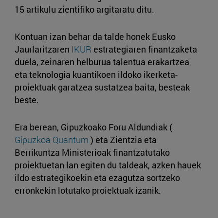
15 artikulu zientifiko argitaratu ditu.
Kontuan izan behar da talde honek Eusko
Jaurlaritzaren
IKUR
estrategiaren finantzaketa
duela, zeinaren helburua talentua erakartzea
eta teknologia kuantikoen ildoko ikerketa-
proiektuak garatzea sustatzea baita, besteak
beste.
Era berean, Gipuzkoako Foru Aldundiak (
Gipuzkoa Quantum
) eta Zientzia eta
Berrikuntza Ministerioak finantzatutako
proiektuetan lan egiten du taldeak, azken hauek
ildo estrategikoekin eta ezagutza sortzeko
erronkekin lotutako proiektuak izanik.