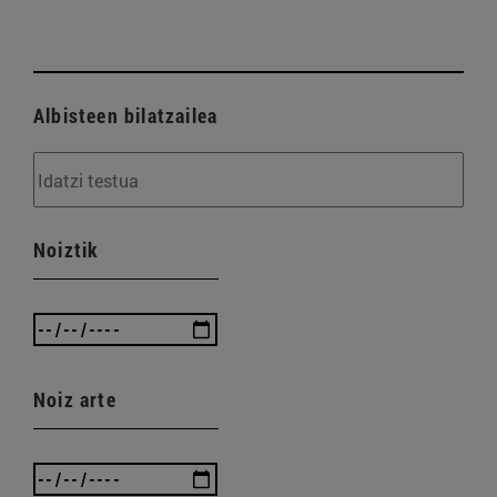
Albisteen bilatzailea
Noiztik
Noiz arte