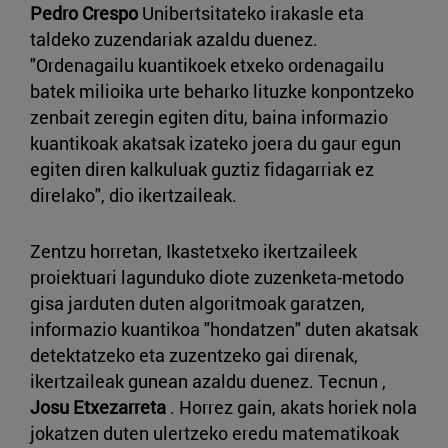
Pedro Crespo
Unibertsitateko irakasle eta
taldeko zuzendariak azaldu duenez.
"Ordenagailu kuantikoek etxeko ordenagailu
batek milioika urte beharko lituzke konpontzeko
zenbait zeregin egiten ditu, baina informazio
kuantikoak akatsak izateko joera du gaur egun
egiten diren kalkuluak guztiz fidagarriak ez
direlako", dio ikertzaileak.
Zentzu horretan, Ikastetxeko ikertzaileek
proiektuari lagunduko diote zuzenketa-metodo
gisa jarduten duten algoritmoak garatzen,
informazio kuantikoa "hondatzen" duten akatsak
detektatzeko eta zuzentzeko gai direnak,
ikertzaileak gunean azaldu duenez. Tecnun ,
Josu Etxezarreta
. Horrez gain, akats horiek nola
jokatzen duten ulertzeko eredu matematikoak