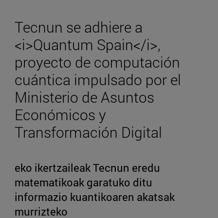
Tecnun se adhiere a
<i>Quantum Spain</i>,
proyecto de computación
cuántica impulsado por el
Ministerio de Asuntos
Económicos y
Transformación Digital
eko ikertzaileak Tecnun eredu
matematikoak garatuko ditu
informazio kuantikoaren akatsak
murrizteko