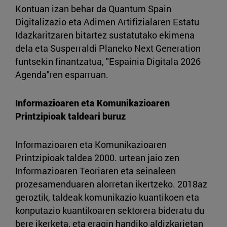
Kontuan izan behar da Quantum Spain
Digitalizazio eta Adimen Artifizialaren Estatu
Idazkaritzaren bitartez sustatutako ekimena
dela eta Susperraldi Planeko Next Generation
funtsekin finantzatua, "Espainia Digitala 2026
Agenda"ren esparruan.
Informazioaren eta Komunikazioaren
Printzipioak taldeari buruz
Informazioaren eta Komunikazioaren
Printzipioak taldea 2000. urtean jaio zen
Informazioaren Teoriaren eta seinaleen
prozesamenduaren alorretan ikertzeko. 2018az
geroztik, taldeak komunikazio kuantikoen eta
konputazio kuantikoaren sektorera bideratu du
bere ikerketa, eta eragin handiko aldizkarietan