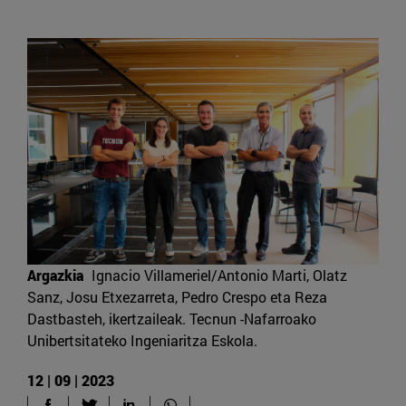
Argazkia
Ignacio Villameriel/Antonio Marti, Olatz
Sanz, Josu Etxezarreta, Pedro Crespo eta Reza
Dastbasteh, ikertzaileak. Tecnun -Nafarroako
Unibertsitateko Ingeniaritza Eskola.
12 | 09 | 2023