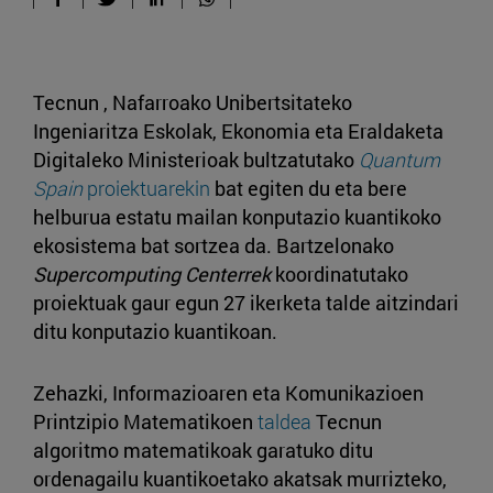
Tecnun , Nafarroako Unibertsitateko
Ingeniaritza Eskolak, Ekonomia eta Eraldaketa
Digitaleko Ministerioak bultzatutako
Quantum
Spain
proiektuarekin
bat egiten du eta bere
helburua estatu mailan konputazio kuantikoko
ekosistema bat sortzea da. Bartzelonako
Supercomputing Centerrek
koordinatutako
proiektuak gaur egun 27 ikerketa talde aitzindari
ditu konputazio kuantikoan.
Zehazki, Informazioaren eta Komunikazioen
Printzipio Matematikoen
taldea
Tecnun
algoritmo matematikoak garatuko ditu
ordenagailu kuantikoetako akatsak murrizteko,